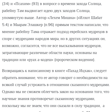
(34) и «Псахим» (93) в вопросе о времени захода Солнца,
рабейну Там выдвигает идею двух заходов Солнца,
упомянутую выше. Автор «Лехем Мишна» («Илхот Шабат
5.4) и Маарам Элашкер (п.96) прямым текстом написали, что
мнение рабейну Тама отражает подход еврейских мудрецов в
споре с мудрецами народов мира, но в других ситуациях он,
возможно, согласится, что не все высказывания мудрецов,
затрагивающие различные области науки, основаны на
традиции или «руах а-кодеш» (пророческом видении).
Возвращаясь к написанному в книге «Пахад Ицхак», следует
обратить внимание, что ее автор говорит о необходимости на
всякий случай устрожить в отношении сказанного мудрецами.
Однако мы не сможем облегчить закон на основании того, что
научные знания противоречат сказанному мудрецами,
поскольку мы не знаем, что они сказали в силу традиции, а