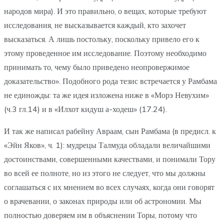
народов мира). И это правильно, о вещах, которые требуют
исследования, не высказывается каждый, кто захочет
высказаться. А лишь постольку, поскольку привело его к
этому проведенное им исследование. Поэтому необходимо
принимать то, чему было приведено неопровержимое
доказательство». Подобного рода тезис встречается у Рамбама
не единожды: та же идея изложена ниже в «Морэ Невухим»
(ч.3 гл.14) и в «Илхот кидуш а-ходеш» (17.24).
И так же написал рабейну Авраам, сын Рамбама (в предисл. к
«Эйн Яков», ч. 1): мудрецы Талмуда обладали величайшими
достоинствами, совершенными качествами, и понимали Тору
во всей ее полноте, но из этого не следует, что мы должны
соглашаться с их мнением во всех случаях, когда они говорят
о врачевании, о законах природы или об астрономии. Мы
полностью доверяем им в объяснении Торы, потому что