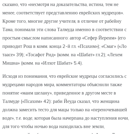
сказано, что «несмотря на доказательства, истина, тем не
менее, соответствует представлению еврейских мудрецов».
Кроме того, многие другие учителя, в отличие от рабейну
Тама, понимали эти слова Талмуда именно в соответствии с
простым смыслом написанного: автор «Сефер Йереим» (его
приводит Рош в комм. конца 2-й гл. «Псахим»); «Смаг» («Ло
таасе» 39); «Тосафот Рид» (комм. на «Шабат» гл.2); «Лехем
Мишна» (комм. на «Илхот Шабат» 5.4).
Исходя из понимания, что еврейские мудрецы согласились с
мудрецами народов мира, комментаторы объяснили также
понятие «маим шелану», приведенное в другом месте в
Талмуде («Псахим» 42): раби Йеуда сказал, что женщина
должна замесить тесто для мацы только на «переночевавшей
воде», т.е. воде, которая была начерпана до наступления ночи,
для того чтобы ночью вода находилась вне земли,