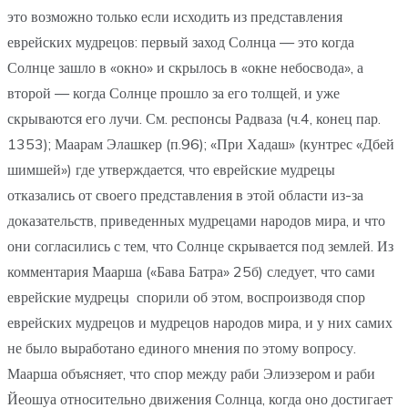
это возможно только если исходить из представления
еврейских мудрецов: первый заход Солнца — это когда
Солнце зашло в «окно» и скрылось в «окне небосвода», а
второй — когда Солнце прошло за его толщей, и уже
скрываются его лучи. См. респонсы Радваза (ч.4, конец пар.
1353); Маарам Элашкер (п.96); «При Хадаш» (кунтрес «Дбей
шимшей») где утверждается, что еврейские мудрецы
отказались от своего представления в этой области из-за
доказательств, приведенных мудрецами народов мира, и что
они согласились с тем, что Солнце скрывается под землей. Из
комментария Маарша («Бава Батра» 25б) следует, что сами
еврейские мудрецы спорили об этом, воспроизводя спор
еврейских мудрецов и мудрецов народов мира, и у них самих
не было выработано единого мнения по этому вопросу.
Маарша объясняет, что спор между раби Элиэзером и раби
Йеошуа относительно движения Солнца, когда оно достигает