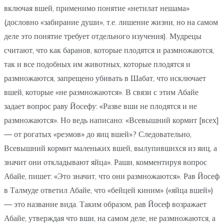
включая вшей, применимо понятие «нетилат нешама»
(дословно «забирание души», т.е. лишение жизни, но на самом
деле это понятие требует отдельного изучения). Мудрецы
считают, что как баранов, которые плодятся и размножаются,
так и все подобных им животных, которые плодятся и
размножаются, запрещено убивать в Шабат, что исключает
вшей, которые «не размножаются». В связи с этим Абайе
задает вопрос раву Йосефу: «Разве вши не плодятся и не
размножаются». Но ведь написано: «Всевышний кормит [всех]
— от рогатых «реэмов» до яиц вшей»? Следовательно,
Всевышний кормит маленьких вшей, вылупившихся из яиц, а
значит они откладывают яйца». Раши, комментируя вопрос
Абайе, пишет: «Это значит, что они размножаются». Рав Йосеф
в Талмуде ответил Абайе, что «бейцей киним» («яйца вшей»)
— это название вида. Таким образом, рав Йосеф возражает
Абайе, утверждая что вши, на самом деле, не размножаются, а