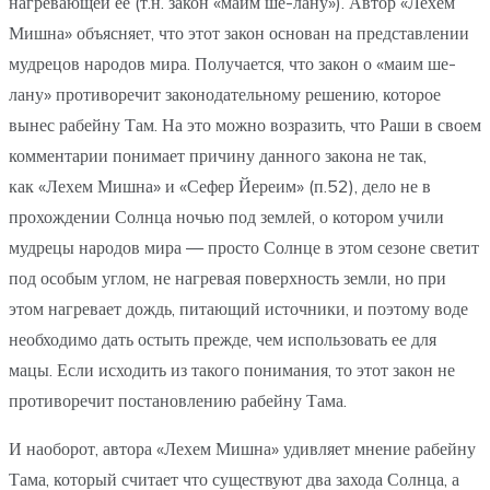
нагревающей ее (т.н. закон «маим ше-лану»). Автор «Лехем
Мишна» объясняет, что этот закон основан на представлении
мудрецов народов мира. Получается, что закон о «маим ше-
лану» противоречит законодательному решению, которое
вынес рабейну Там. На это можно возразить, что Раши в своем
комментарии понимает причину данного закона не так,
как «Лехем Мишна» и «Сефер Йереим» (п.52), дело не в
прохождении Солнца ночью под землей, о котором учили
мудрецы народов мира — просто Солнце в этом сезоне светит
под особым углом, не нагревая поверхность земли, но при
этом нагревает дождь, питающий источники, и поэтому воде
необходимо дать остыть прежде, чем использовать ее для
мацы. Если исходить из такого понимания, то этот закон не
противоречит постановлению рабейну Тама.
И наоборот, автора «Лехем Мишна» удивляет мнение рабейну
Тама, который считает что существуют два захода Солнца, а