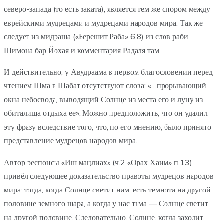
северо-запада (то есть заката), является тем же спором между
еврейскими мудрецами и мудрецами народов мира. Так же
следует из мидраша («Берешит Раба» 6.8) из слов раби
Шимона бар Йохая и комментария Радаля там.
И действительно, у Авудраама в первом благословении перед
чтением Шма в Шабат отсутствуют слова: «…прорывающий
окна небосвода, выводящий Солнце из места его и луну из
обиталища отдыха ее». Можно предположить, что он удалил
эту фразу вследствие того, что, по его мнению, было принято
представление мудрецов народов мира.
Автор респонсы «Иш мацлиах» (ч.2 «Орах Хаим» п.13)
привёл следующее доказательство правоты мудрецов народов
мира: тогда, когда Солнце светит нам, есть темнота на другой
половине земного шара, а когда у нас тьма — Солнце светит
на другой половине. Следовательно, Солнце, когда заходит,