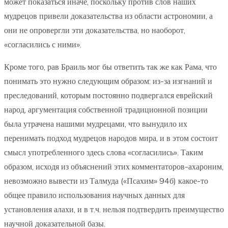
может показаться иначе, поскольку против слов наших
мудрецов привели доказательства из области астрономии, а
они не опровергли эти доказательства, но наоборот,
«согласились с ними».
Кроме того, рав Браиль мог бы ответить так же как Рама, что
понимать это нужно следующим образом: из-за изгнаний и
преследований, которым постоянно подвергался еврейский
народ, аргументация собственной традиционной позиции
была утрачена нашими мудрецами, что вынудило их
перенимать подход мудрецов народов мира, и в этом состоит
смысл употребленного здесь слова «согласились». Таким
образом, исходя из объяснений этих комментаторов-ахароним,
невозможно вывести из Талмуда («Псахим» 94б) какое-то
общее правило использования научных данных для
установления алахи, и в т.ч. нельзя подтвердить преимущество
научной доказательной базы.