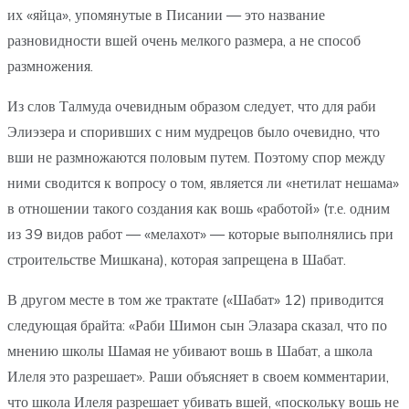
их «яйца», упомянутые в Писании — это название
разновидности вшей очень мелкого размера, а не способ
размножения.
Из слов Талмуда очевидным образом следует, что для раби
Элиэзера и споривших с ним мудрецов было очевидно, что
вши не размножаются половым путем. Поэтому спор между
ними сводится к вопросу о том, является ли «нетилат нешама»
в отношении такого создания как вошь «работой» (т.е. одним
из 39 видов работ — «мелахот» — которые выполнялись при
строительстве Мишкана), которая запрещена в Шабат.
В другом месте в том же трактате («Шабат» 12) приводится
следующая брайта: «Раби Шимон сын Элазара сказал, что по
мнению школы Шамая не убивают вошь в Шабат, а школа
Илеля это разрешает». Раши объясняет в своем комментарии,
что школа Илеля разрешает убивать вшей, «поскольку вошь не