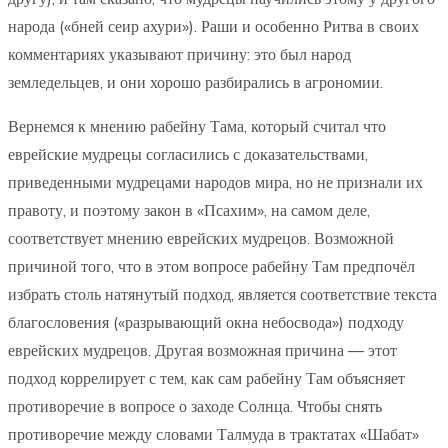
народа («бней сеир ахури»). Раши и особенно Ритва в своих
комментариях указывают причину: это был народ
земледельцев, и они хорошо разбирались в агрономии.
Вернемся к мнению рабейну Тама, который считал что
еврейские мудрецы согласились с доказательствами,
приведенными мудрецами народов мира, но не признали их
правоту, и поэтому закон в «Псахим», на самом деле,
соответствует мнению еврейских мудрецов. Возможной
причиной того, что в этом вопросе рабейну Там предпочёл
избрать столь натянутый подход, является соответствие текста
благословения («разрывающий окна небосвода») подходу
еврейских мудрецов. Другая возможная причина — этот
подход коррелирует с тем, как сам рабейну Там объясняет
противоречие в вопросе о заходе Солнца. Чтобы снять
противоречие между словами Талмуда в трактатах «Шабат»