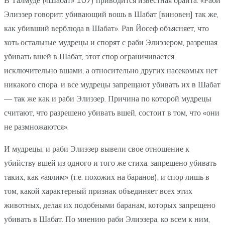
В Талмуде («Шабат» 107) приводится известная брайта: «Раби
Элиэзер говорит: убивающий вошь в Шабат [виновен] так же,
как убивший верблюда в Шабат». Рав Йосеф объясняет, что
хоть остальные мудрецы и спорят с раби Элиэзером, разрешая
убивать вшей в Шабат, этот спор ограничивается
исключительно вшами, а относительно других насекомых нет
никакого спора, и все мудрецы запрещают убивать их в Шабат
— так же как и раби Элиэзер. Причина по которой мудрецы
считают, что разрешено убивать вшей, состоит в том, что «они
не размножаются».
И мудрецы, и раби Элиэзер вывели свое отношение к
убийству вшей из одного и того же стиха: запрещено убивать
таких, как «аялим» (т.е. похожих на баранов), и спор лишь в
том, какой характерный признак объединяет всех этих
животных, делая их подобными баранам, которых запрещено
убивать в Шабат. По мнению раби Элиэзера, ко всем к ним,