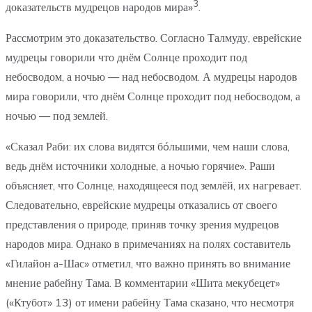
3
доказательств мудрецов народов мира»
.
Рассмотрим это доказательство. Согласно Талмуду, еврейские
мудрецы говорили что днём Солнце проходит под
небосводом, а ночью — над небосводом. А мудрецы народов
мира говорили, что днём Солнце проходит под небосводом, а
ночью — под землей.
«Сказал Раби: их слова видятся бóльшими, чем наши слова,
ведь днём источники холодные, а ночью горячие». Раши
объясняет, что Солнце, находящееся под землёй, их нагревает.
Следовательно, еврейские мудрецы отказались от своего
представления о природе, приняв точку зрения мудрецов
народов мира. Однако в примечаниях на полях составитель
«Гилайон а-Шас» отметил, что важно принять во внимание
мнение рабейну Тама. В комментарии «Шита мекубецет»
(«Ктубот» 13) от имени рабейну Тама сказано, что несмотря