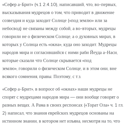
«Сефер а-Брит» (ч.1 2.4.10), написавший, что, во-первых,
высказывания мудрецов о том, что приводит в движение
созвездия и куда заходит Солнце («под землю» или за
небосвод) не связаны между собой, а во-вторых, мудрецы
говорили не о физическом Солнце, а о духовных мирах, в
которых у Солнца есть «окна», куда оно заходит. Мудрецы
народов мира и согласившийся с ними раби Йеуда а-Наси,
которые сказали что Солнце скрывается «под
землю», говорили о физическом Солнце, и в этом они, вне
всякого сомнения, правы. Поэтому, с т.з.
«Сефер а-Брит», в вопросе об «окнах» наши мудрецы не
спорят с мудрецами народов мира — они вообще говорят о
разных вещах. А Рама в своих респонсах («Торат Ола» ч. 1 гл.
2) написал, что знания еврейских мудрецов основаны на
истинном знании, в котором нет изъяна, несмотря на то, что