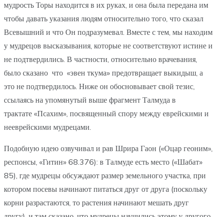
мудрость Торы находится в их руках, и она была передана им
чтобы давать указания людям относительно того, что сказал
Всевышний и что Он подразумевал. Вместе с тем, мы находим
у мудрецов высказывания, которые не соответствуют истине и
не подтвердились. В частности, относительно врачевания,
было сказано что «эвен ткума» предотвращает выкидыш, а
это не подтвердилось. Ниже он обосновывает свой тезис,
ссылаясь на упомянутый выше фрагмент Талмуда в
трактате «Псахим», посвященный спору между еврейскими и
нееврейскими мудрецами.
Подобную идею озвучивал и рав Шрира Гаон («Оцар геоним»,
респонсы, «Гитин» 68.376): в Талмуде есть место («Шабат»
85), где мудрецы обсуждают размер земельного участка, при
котором посевы начинают питаться друг от друга (поскольку
корни разрастаются, то растения начинают мешать друг
другу), и там сказано, что мудрецы научились этому у другого