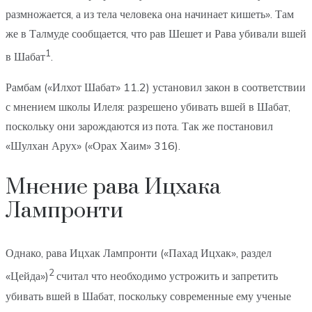
размножается, а из тела человека она начинает кишеть». Там
же в Талмуде сообщается, что рав Шешет и Рава убивали вшей
1
в Шабат
.
Рамбам («Илхот Шабат» 11.2) установил закон в соответствии
с мнением школы Илеля: разрешено убивать вшей в Шабат,
поскольку они зарождаются из пота. Так же постановил
«Шулхан Арух» («Орах Хаим» 316).
Мнение рава Ицхака
Лампронти
Однако, рава Ицхак Лампронти («Пахад Ицхак», раздел
2
«Цейда»)
считал что необходимо устрожить и запретить
убивать вшей в Шабат, поскольку современные ему ученые