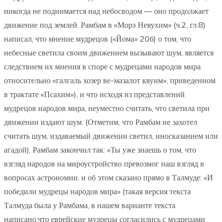
никогда не поднимается над небосводом — оно продолжает
движение под землей. Рамбам в «Морэ Невухим» (ч.2, гл.8)
написал, что мнение мудрецов («Йома» 20б) о том, что
небесные светила своим движением вызывают шум, является
следствием их мнения в споре с мудрецами народов мира
относительно «галгаль хозер ве-мазалот квуим», приведенном
в трактате «Псахим»), и что исходя из представлений
мудрецов народов мира, неуместно считать, что светила при
движении издают шум. (Отметим, что Рамбам не захотел
считать шум, издаваемый движении светил, иносказанием или
агадой). Рамбам закончил так: «Ты уже знаешь о том, что
взгляд народов на мироустройство превозмог наш взгляд в
вопросах астрономии, и об этом сказано прямо в Талмуде: «И
победили мудрецы народов мира» (такая версия текста
Талмуда была у Рамбама, в нашем варианте текста
написано,что еврейские мудрецы согласились с мудрецами