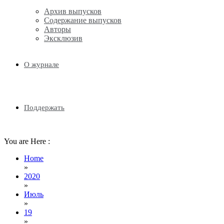
Email
Архив выпусков
Содержание выпусков
Авторы
Эксклюзив
О журнале
Поддержать
You are Here :
Home
»
2020
»
Июль
»
19
»