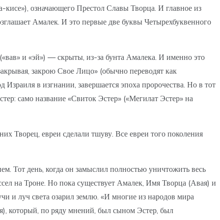
зглашает Амалек. И это первые две буквы Четырехбуквенного
 закрывая, закрою Свое Лицо» (обычно переводят как
 Израиля в изгнании, завершается эпоха пророчества. Но в тот
Эстер: само название «Свиток Эстер» («Мегилат Эстер» на
них Творец, евреи сделали тшуву. Все евреи того поколения
ием. Тот день, когда он замыслил полностью уничтожить весь
ссел на Троне. Но пока существует Амалек, Имя Творца (Авая) и
учи и луч света озарил землю. «И многие из народов мира
я), который, по ряду мнений, был сыном Эстер, был