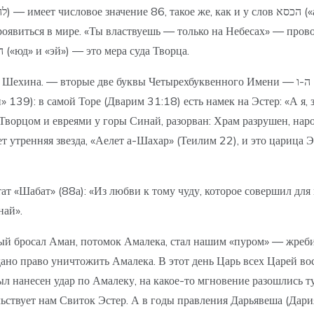
виться в мире. «Ты властвуешь — только на Небесах» — прово
Имени, которые говорят о Его замысле. Первые две буквы — ה-י («юд» и «эй») — это мера суда Творца.
етырехбуквенного Имени — ה-ו («вав» и «эй») — скрыты, из-за бунта Амалека. И именно это
» 139): в самой Торе (Дварим 31:18) есть намек на Эстер: «А я,
ворцом и евреями у горы Синай, разорван: Храм разрушен, народ
ет утренняя звезда, «Аелет а-Шахар» (Теилим 22), и это царица 
т «Шабат» (88а): «Из любви к тому чуду, которое совершил для 
най».
торый бросал Аман, потомок Амалека, стал нашим «пуром» — жреб
 дано право уничтожить Амалека. В этот день Царь всех Царей во
был нанесен удар по Амалеку, на какое-то мгновение разошлись т
льствует нам Свиток Эстер. А в годы правления Дарьявеша (Дари