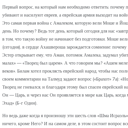
Первый вопрос, на который нам необходимо ответить: почему 
убивают и насилуют евреев, а еврейская армия выходит на вой
Это самая первая война с Амалеком, которую вели Моше и Йош
день. Но почему? Ведь тот день, который сегодня для нас «завт
в том, что такую войну не начинают без подготовки. Моше вел
(сегодня), в сердце Ахашвероша зарождается сомнение: почему
Эстер открывает ему, что Аман, потомок Амалека, задумал убит
малах» — «Творец был царем». А что говорим мы? «Ашем мелех»
веков». Билам хотел проклясть еврейский народ, чтобы нас полностью выкорчевать. Он знал мгновение (רגע), когда
своем комментарии на Талмуд задают вопрос («Брахот» 7а): «Но что можно успеть 
Творец не гневался, и благодаря этому был спасен еврейский народ». А для нас эти буквы
Он — Царь, и через нас Он проявляется в мире как Царь, когда
Эхад» (Б-г Один).
Но ведь даже когда я произношу эти шесть слов «Шма Исраэль»–
ничего, кроме Него? И на самом деле, в этом состоит вопрос в