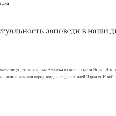
и дни
ктуальность заповеди в наши д
веление уничтожить семя Амалека из всего семени Эсава. Это то
язан исполнить наш народ, когда овладеет землей Израиля: И вой