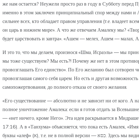
же нам остается? Неужели просто раз в году в Субботу перед П
именно в этом заключен принципиальный спор между нами и Ама
сильнее всех, кто обладает правом управления (т.е. владеет в
он царь в нижнем мире». А что же отвечаем Амалеку мы? «Творец
будет царствовать и завтра». «Ашем — мелех, Ашем — малах,
И это то, что мы делаем, произнося «Шма, Исраэль» — мы прин
мы тоже существуем? Мы есть?! Почему же нет в этом противор
провозглашать Его единство». По Его желанию был сотворен че
провозглашая самого себя царем. Но есть и другая возможность
самопожертвования, до полного отказа от своего желания.
«Его существование — абсолютно и не зависит ни от кого. А н
полное уничтожение Амалека: если я готов отдать за Всевышне
— «нет ничего, кроме Него». Эта идея раскрывается в Мидраше 
17:16). А в «Танхума» объясняется, что пока есть Амалек, «Имя Твор
буквы «алеф» (א), т.е. не в полной версии — כסא. Здесь мы видим указание на то, что Его царской власти наносится ущерб: ведь если можно воевать против Его народа — значит можно