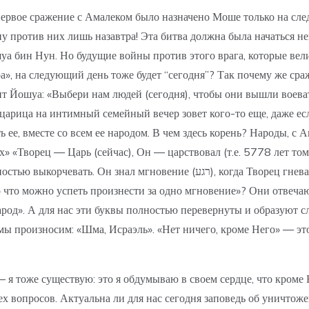
первое сражение с Амалеком было назначено Моше только на сле
ну против них лишь назавтра! Эта битва должна была начаться 
уа бин Нун. Но будущие войны против этого врага, которые вел
ра», на следующий день тоже будет “сегодня”? Так почему же сра
ит Йошуа: «Выбери нам людей (сегодня), чтобы они вышли воеват
 царица на интимный семейный вечер зовет кого-то еще, даже е
ь ее, вместе со всем ее народом. В чем здесь корень? Народы, с 
 «Творец — Царь (сейчас), Он — царствовал (т.е. 5778 лет тому
 Творец гневается и умел этот гнев направить на своих врагов. Тосафот в
произнести за одно мгновение»? Они отвечают: «Одно слово: כלם («калем») — «уничт
 полностью перевернуты и образуют слово מלך («мелех») — «Царь». Мы свидетельствуем сегод
 мы произносим: «Шма, Исраэль». «Нет ничего, кроме Него» — эт
 я тоже существую: это я обдумываю в своем сердце, что кроме Н
сех вопросов. Актуальна ли для нас сегодня заповедь об уничто