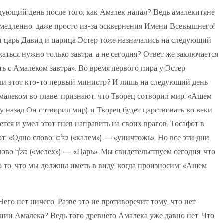
дующий день после того, как Амалек напал? Ведь амалекитяне
немедленно, даже просто из-за осквернения Имени Всевышнего!
и царь Давид и царица Эстер тоже назначались на следующий
жаться нужно только завтра, а не сегодня? Ответ же заключается
ь с Амалеком завтра». Во время первого пира у Эстер
сли этот кто-то первый министр? И лишь на следующий день
Амалеком во главе, признают, что Творец сотворил мир: «Ашем
 назад Он сотворил мир) и Творец будет царствовать во веки
ожь». Но все эти дни
ня, что
о то, что мы должны иметь в виду, когда произносим: «Ашем
его нет ничего. Разве это не противоречит тому, что нет
жении Амалека? Ведь того древнего Амалека уже давно нет. Что