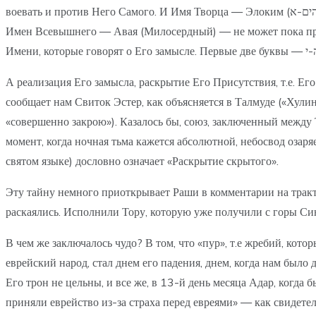
воевать и против Него Самого. И Имя Творца — Элоким (להים-א) — имеет числовое значение 86, такое же, как и у слов הכסא («а-кисе»), означающего Престол Славы Творца. И главное из
Имен Всевышнего — Авая (Милосердный) — не может пока проя
А реализация Его замысла, раскрытие Его Присутствия, т.е. Его Шехина. — вторые две буквы Ч
сообщает нам Свиток Эстер, как объясняется в Талмуде («Хулин
«совершенно закрою»). Казалось бы, союз, заключенный между Т
момент, когда ночная тьма кажется абсолютной, небосвод озаря
святом языке) дословно означает «Раскрытие скрытого».
Эту тайну немного приоткрывает Раши в комментарии на тракта
раскаялись. Исполнили Тору, которую уже получили с горы Си
В чем же заключалось чудо? В том, что «пур», т.е жребий, ко
еврейский народ, стал днем его падения, днем, когда нам было
Его трон не цельны, и все же, в 13-й день месяца Адар, когда 
приняли еврейство из-за страха перед евреями» — как свидете