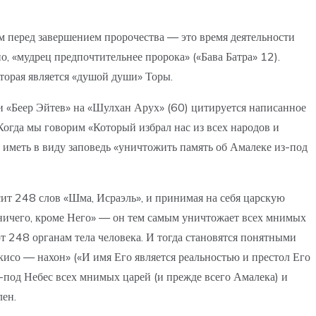
м перед завершением пророчества — это время деятельности
о, «мудрец предпочтительнее пророка» («Бава Батра» 12).
орая является «душой души» Торы.
и «Беер Эйтев» на «Шулхан Арух» (60) цитируется написанное
 Когда мы говорим «Который избрал нас из всех народов и
иметь в виду заповедь «уничтожить память об Амалеке из-под
сит 248 слов «Шма, Исраэль», и принимая на себя царскую
ет ничего, кроме Него» — он тем самым уничтожает всех мнимых
ют 248 органам тела человека. И тогда становятся понятными
исо — нахон» («И имя Его является реальностью и престол Его
из-под Небес всех мнимых царей (и прежде всего Амалека) и
лен.