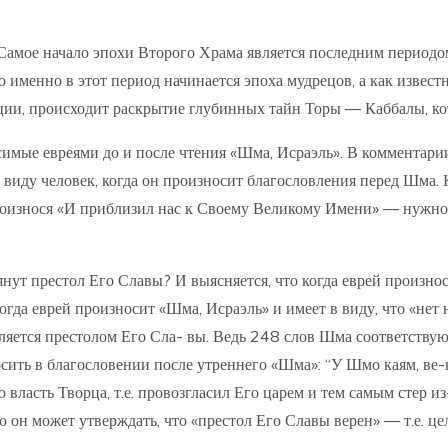
 Самое начало эпохи Второго Храма является последним периодо
именно в этот период начинается эпоха мудрецов, а как известн
и, происходит раскрытие глубинных тайн Торы — Каббалы, кот
имые евреями до и после чтения «Шма, Исраэль». В комментари
в виду человек, когда он произносит благословления перед Шма.
роизнося «И приблизил нас к Своему Великому Имени» — нужно 
нут престол Его Славы? И выясняется, что когда еврей произно
 когда еврей произносит «Шма, Исраэль» и имеет в виду, что «н
является престолом Его Сла- вы. Ведь 248 слов Шма соответству
ить в благословении после утреннего «Шма»: “У Шмо каям, ве-к
ю власть Творца, т.е. провозгласил Его царем и тем самым стер 
 он может утверждать, что «престол Его Славы верен» — т.е. це