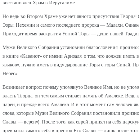
восстановлен Храм в Иерусалиме.
Но ведь во Втором Храме уже нет явного присутствия Творца!
Эзры, Нехемии и самого последнего пророка — Малахи. Однако 
Приходит время раскрытия Устной Торы — души нашей Традици
Мужи Великого Собрания установили благословения, произнос
в книге «Каванот» от имени Аризаля, о том, что должен иметь 
языков», нужно иметь в виду дарование Торы с горы Синай. П
Небес».
Возникает вопрос: почему упомянуто Великое Имя, но не упомя
власть Творца, он тем самым стирает память об Амалеке. Ведь
царей, и прежде всего Амалека. И в этот момент сам человек 
слова, которые Мужи Великого Собрания постановили произнос
Славы — верен»). После того, как еврей принял на себя царску
превратил самого себя в престол Его Славы — лишь после этого