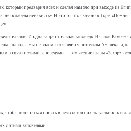
к, который предварил всех и сделал нам зло при выходе из Егип
ы не ослабела ненависть». И это то, что сказано в Торе: «Помни 
це».
повелительные: И одна запретительная заповедь: Из слов Рамбама
мешал народы, мы не знаем кто является потомком Амалека, и, каз
ьным в связи с этими заповедями — это чтение главы «Захор», осо
х, чтобы попытаться понять в чем состоит их актуальность и дл
ых с этими заповедями.