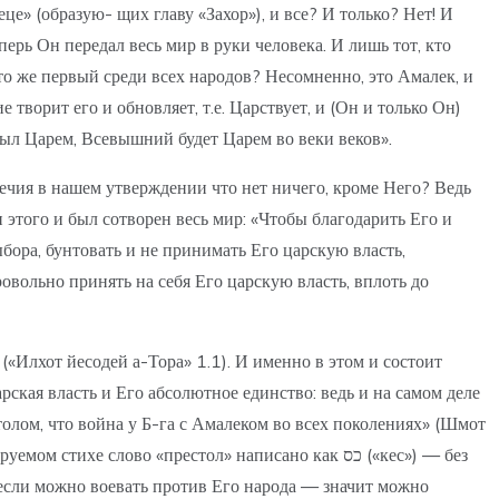
це» (образую- щих главу «Захор»), и все? И только? Нет! И
рь Он передал весь мир в руки человека. И лишь тот, кто
кто же первый среди всех народов? Несомненно, это Амалек, и
творит его и обновляет, т.е. Царствует, и (Он и только Он)
л Царем, Всевышний будет Царем во веки веков».
речия в нашем утверждении что нет ничего, кроме Него? Ведь
этого и был сотворен весь мир: «Чтобы благодарить Его и
ора, бунтовать и не принимать Его царскую власть,
овольно принять на себя Его царскую власть, вплоть до
«Илхот йесодей а-Тора» 1.1). И именно в этом и состоит
ская власть и Его абсолютное единство: ведь и на самом деле
толом, что война у Б-га с Амалеком во всех поколениях» (Шмот
е слово «престол» написано как כס («кес») — без