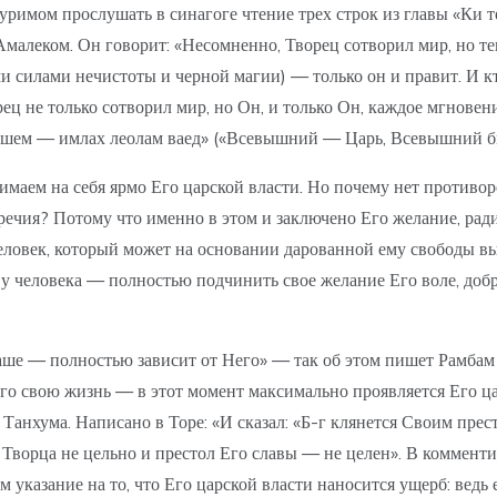
уримом прослушать в синагоге чтение трех строк из главы «Ки те
леком. Он говорит: «Несомненно, Творец сотворил мир, но тепе
семи силами нечистоты и черной магии) — только он и правит. И 
 не только сотворил мир, но Он, и только Он, каждое мгновение 
 Ашем — имлах леолам ваед» («Всевышний — Царь, Всевышний бы
имаем на себя ярмо Его царской власти. Но почему нет противо
ечия? Потому что именно в этом и заключено Его желание, ради 
ловек, который может на основании дарованной ему свободы выб
 у человека — полностью подчинить свое желание Его воле, добр
аше — полностью зависит от Него» — так об этом пишет Рамбам (
го свою жизнь — в этот момент максимально проявляется Его цар
Танхума. Написано в Торе: «И сказал: «Б-г клянется Своим прес
ца не цельно и престол Его славы — не целен». В комментируемом стих