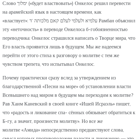
Слово ימלוך («будет властвовать») Онкелос решил перевести
на арамейский язык в настоящем времени, как
«властвует»: עלמיא ולעלמי לעלם קאם מלכותה ‘ד Рамбан объяснил
эту «неточность» в переводе Онкелоса б-гобоязненностью
переводчика: Онкелос страшился написать о Творце мира, что
Его власть проявится лишь в будущем. Мы же надеемся
перейти от этого стиха к разговору о молитве с тем же
чувством трепета, что испытывал Онкелос.
Почему практически сразу вслед за утверждением из
благодарственной «Песни на море» об установлении власти
Всевышнего над миром в будущем мы переходим к молитве?
Рав Хаим Каневский в своей книге «Ишей Исраэль» пишет,
что «радость и ликование спа- сённых обязывает обратиться к
Б-гу, а значит, произнести молитву». Но все же
молитве «Амида» непосредственно предшествуют слова,
смысл которых противоположен радости и ликованию — это