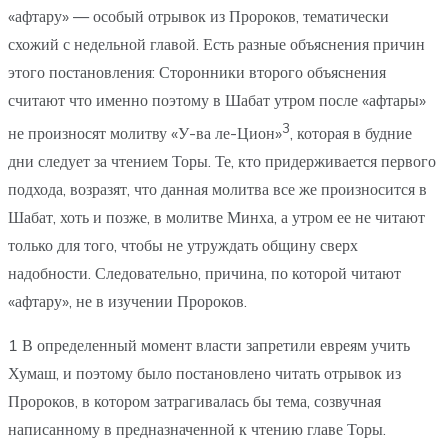
«афтару» — особый отрывок из Пророков, тематически
схожий с недельной главой. Есть разные объяснения причин
этого постановления: Сторонники второго объяснения
считают что именно поэтому в Шабат утром после «афтары»
3
не произносят молитву «У-ва ле-Цион»
, которая в будние
дни следует за чтением Торы. Те, кто придерживается первого
подхода, возразят, что данная молитва все же произносится в
Шабат, хоть и позже, в молитве Минха, а утром ее не читают
только для того, чтобы не утруждать общину сверх
надобности. Следовательно, причина, по которой читают
«афтару», не в изучении Пророков.
1 В определенный момент власти запретили евреям учить
Хумаш, и поэтому было постановлено читать отрывок из
Пророков, в котором затрагивалась бы тема, созвучная
написанному в предназначенной к чтению главе Торы.