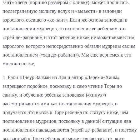
заит» хлеба (порцию размером с оливку), может прочитать
послетрапезную молитву вслух и «вывести» в заповеди
взрослого, съевшего «ке-заит». Если же основа заповеди в
постановлении мудрецов, то исполнение ее ребенком это
«трей де-рабанан», и этот ребенок никак не может «вывести»
взрослого, которого непосредственно обязали мудрецы своим
постановлением («хад де-рабанан»). Мы еще вернемся к его
мнению позже.
1. Раби Шнеур Залман из Ляд и автор «Дерех а-Хаим»
запрещают подобное, поскольку и само чтение Торы по
свитку, и обучение ребенка заповедям («хинух»)
рассматриваются ими как постановления мудрецов, и
получается что вызов к Торе ребенка по статусу ниже, чем
постановление мудрецов, поскольку в данной ситуации два
постановления накладываются («трей де-рабанан»), и поэтому
вызванный к Торе ребенок не может «вывести» тех, кого