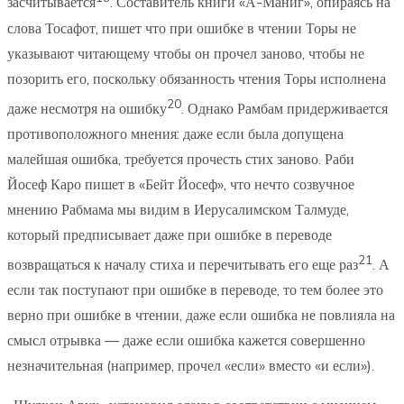
засчитывается
. Составитель книги «А-Маниг», опираясь на
слова Тосафот, пишет что при ошибке в чтении Торы не
указывают читающему чтобы он прочел заново, чтобы не
позорить его, поскольку обязанность чтения Торы исполнена
20
даже несмотря на ошибку
. Однако Рамбам придерживается
противоположного мнения: даже если была допущена
малейшая ошибка, требуется прочесть стих заново. Раби
Йосеф Каро пишет в «Бейт Йосеф», что нечто созвучное
мнению Рабмама мы видим в Иерусалимском Талмуде,
который предписывает даже при ошибке в переводе
21
возвращаться к началу стиха и перечитывать его еще раз
. А
если так поступают при ошибке в переводе, то тем более это
верно при ошибке в чтении, даже если ошибка не повлияла на
смысл отрывка — даже если ошибка кажется совершенно
незначительная (например, прочел «если» вместо «и если»).