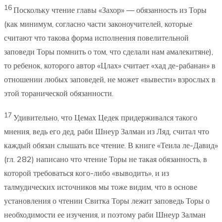
16
Поскольку чтение главы «Захор» — обязанность из Торы
(как минимум, согласно части законоучителей, которые
считают что такова форма исполнения повелительной
заповеди Торы помнить о том, что сделали нам амалекитяне),
то ребенок, которого автор «Цлах» считает «хад де-рабанан» в
отношении любых заповедей, не может «вывести» взрослых в
этой торанической обязанности.
17
Удивительно, что Цемах Цедек придерживался такого
мнения, ведь его дед, раби Шнеур Залман из Ляд, считал что
каждый обязан слышать все чтение. В книге «Теила ле-Давид»
(гл. 282) написано что чтение Торы не такая обязанность, в
которой требоваться кого-либо «выводить», и из
талмудических источников мы тоже видим, что в основе
установления о чтении Свитка Торы лежит заповедь Торы о
необходимости ее изучения, и поэтому раби Шнеур Залман