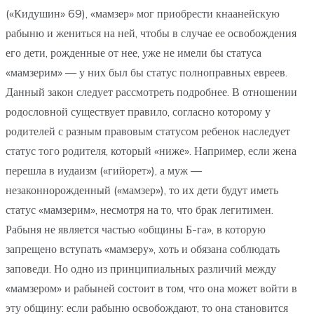
(«Кидушин» 69), «мамзер» мог приобрести кнаанейскую
рабыню и жениться на ней, чтобы в случае ее освобождения
его дети, рожденные от нее, уже не имели бы статуса
«мамзерим» — у них был бы статус полноправных евреев.
Данный закон следует рассмотреть подробнее. В отношении
родословной существует правило, согласно которому у
родителей с разным правовым статусом ребенок наследует
статус того родителя, который «ниже». Например, если жена
перешла в иудаизм («гийорет»), а муж —
незаконнорожденный («мамзер»), то их дети будут иметь
статус «мамзерим», несмотря на то, что брак легитимен.
Рабыня не является частью «общины Б-га», в которую
запрещено вступать «мамзеру», хоть и обязана соблюдать
заповеди. Но одно из принципиальных различий между
«мамзером» и рабыней состоит в том, что она может войти в
эту общину: если рабыню освобождают, то она становится