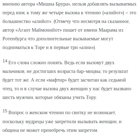
мнению автора «Мишна Брура», нельзя добавлять вызываемых
перед ним, к тому же четыре вызова к чтению («алийот») – это
большинство «алийот». (Отмечу что несмотря на сказанное,
автор «Агаот Маймонийот» пишет от имени Маарама из
Ротенбурга что дополнительные вызываемые могут
подниматься к Торе и в первые три «алии»).
14
Его слова сложно понять. Ведь если вызовут двух
мальчиков, не достигших возраста бар-мицвы, то результат
будет тот же. А если «мафтир» будет засчитан как седьмой
чтец, то и в случае вызова двух женщин у нас будет вызвано
шесть мужчин, которые обязаны учить Тору.
15
Вопрос о женском чтении по свитку не возникает,
поскольку мудрецы уже запретили вызывать женщин, и
община не может пренебречь этим запретом.