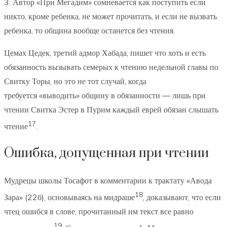
3. Автор «При Мегадим» сомневается как поступить если
никто, кроме ребенка, не может прочитать, и если не вызвать
ребенка, то община вообще останется без чтения.
Цемах Цедек, третий адмор Хабада, пишет что хоть и есть
обязанность вызывать семерых к чтению недельной главы по
Свитку Торы, но это не тот случай, когда
требуется «выводить» общину в обязанности — лишь при
чтении Свитка Эстер в Пурим каждый еврей обязан слышать
17
чтение
.
Ошибка, допущенная при чтении
Мудрецы школы Тосафот в комментарии к трактату «Авода
18
Зара» (22б), основываясь на мидраше
, доказывают, что если
чтец ошибся в слове, прочитанный им текст все равно
19