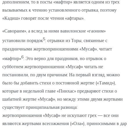
дополнением, то в посты «мафтир» является одним из трех
вызываемых к чтению установленного отрывка, поэтому
«Кадиш» говорят после чтения «афтары».
«Савораим», а вслед за ними вавилонские «гаоним»
5
установили порядок
: отрывки из Торы, связанные с
праздничными жертвоприношениями «Мусаф», читает
6
«мафтир»
. Это верно для праздников, но отрывок о
субботнем жертвоприношении «Мусаф» читать не
постановили, по двум причинам: На первый взгляд, можно
было бы добавить стихи о постоянной жертве («Тамид»),
которые в недельной главе «Пинхас» предваряют стихи о
шабатней жертве «Мусаф», но между этими двумя жертвами
существует принципиальная разница:
жертвоприношения «Мусаф» не искупают грех — все они
являются жертвами всесожжения («Ола»), приносимыми в дар