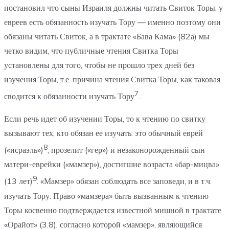
постановил что сыны Израиля должны читать Свиток Торы: у
евреев есть обязанность изучать Тору — именно поэтому они
обязаны читать Свиток, а в трактате «Бава Кама» (82а) мы
четко видим, что публичные чтения Свитка Торы
установлены для того, чтобы не прошло трех дней без
изучения Торы, т.е. причина чтения Свитка Торы, как таковая,
7
сводится к обязанности изучать Тору
.
Если речь идет об изучении Торы, то к чтению по свитку
вызывают тех, кто обязан ее изучать: это обычный еврей
8
(«исраэль»)
, прозелит («гер») и незаконорожденный сын
матери-еврейки («мамзер»), достигшие возраста «бар-мицва»
9
(13 лет)
. «Мамзер» обязан соблюдать все заповеди, и в т.ч.
изучать Тору. Право «мамзера» быть вызванным к чтению
Торы косвенно подтверждается известной мишной в трактате
«Орайот» (3.8), согласно которой «мамзер», являющийся