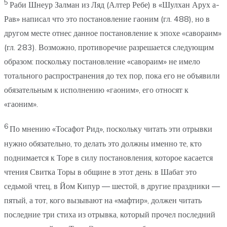
5
Раби Шнеур Залман из Ляд (Алтер Ребе) в «Шулхан Арух а-
Рав» написал что это постановление гаоним (гл. 488), но в
другом месте отнес данное постановление к эпохе «савораим»
(гл. 283). Возможно, противоречие разрешается следующим
образом: поскольку постановление «савораим» не имело
тотального распространения до тех пор, пока его не объявили
обязательным к исполнению «гаоним», его относят к
«гаоним».
6
По мнению «Тосафот Рид», поскольку читать эти отрывки
нужно обязательно, то делать это должны именно те, кто
поднимается к Торе в силу постановления, которое касается
чтения Свитка Торы в общине в этот день: в Шабат это
седьмой чтец, в Йом Кипур — шестой, в другие праздники —
пятый, а тот, кого вызывают на «мафтир», должен читать
последние три стиха из отрывка, который прочел последний