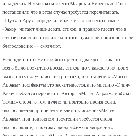
и на девять. Несмотря на то, что Маарик и Виленский Гаон
постановили что в этом случае требуется перечитывать,
«Шулхан Арух» определил иначе, из-за того что в главе
«Захор» читают лишь девять стихов, и правило гласит что в
случае сомнения относительно того, нужно ли произносить ли
благословение — смягчают.
Если один и тот же стих был прочтен дважды — так, что
всего было прочитано восемь стихов, но у каждого из троих
вызванных получилось по три стиха, то по мнению «Маген
Авраам» постфактум это засчитывается, а по мнению «Элияу
Раба» требуется перечитать. Авторы «Маген Авраам» и «Олат
Тамид» спорят о том, нужно ли повторно произносить
благословения при перечитывании. Согласно «Маген
Авраам», при повторном прочтении требуется снова
благословлять, и поэтому, дабы избежать напрасного
благословения, автор «Маген Авраам» готов положиться на