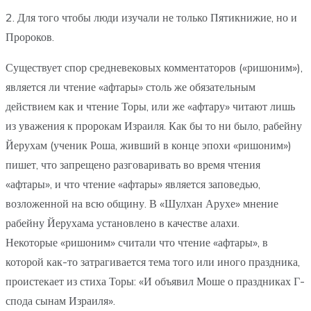
2. Для того чтобы люди изучали не только Пятикнижие, но и
Пророков.
Существует спор средневековых комментаторов («ришоним»),
является ли чтение «афтары» столь же обязательным
действием как и чтение Торы, или же «афтару» читают лишь
из уважения к пророкам Израиля. Как бы то ни было, рабейну
Йерухам (ученик Роша, живший в конце эпохи «ришоним»)
пишет, что запрещено разговаривать во время чтения
«афтары», и что чтение «афтары» является заповедью,
возложенной на всю общину. В «Шулхан Арухе» мнение
рабейну Йерухама установлено в качестве алахи.
Некоторые «ришоним» считали что чтение «афтары», в
которой как-то затрагивается тема того или иного праздника,
проистекает из стиха Торы: «И объявил Моше о праздниках Г-
спода сынам Израиля».