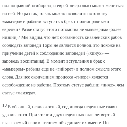
полноправной «гийорет», и еврей-«исраэль» сможет жениться
на ней. Но раз так, то как можно позволить потомству
«мамзера» и рабыни вступать в брак с полноправными
евреями? Разве статус этого потомства не «мамзерим» (более
низкий)? Мы видим, что нет: обязанность кнаанейских рабов
соблюдать заповеди Торы не является полной, это похоже на
приучение детей к соблюдению заповедей («хинух» —
заповедь воспитания). В момент вступления в брак с
«мамзером» рабыня еще не «гийорет» в полном смысле этого
слова. Для нее окончанием процесса «гиюра» является
освобождение из рабства. Поэтому статус рабыни «ниже», чем
статус «мамзера».
13
В обычный, невисокосный, год иногда недельные главы
удваиваются. При чтении двух недельных глав четвертый
вызываемый своим чтением объединяет их вместе. По