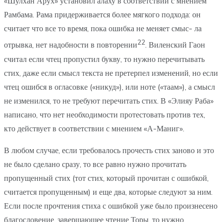
«Шулхан Арух» установил алаху в соответствии с мнением
Рамбама. Рама придерживается более мягкого подхода: он
считает что все то время, пока ошибка не меняет смыс- ла
22
отрывка, нет надобности в повторении
. Виленский Гаон
считал если чтец пропустил букву, то нужно перечитывать
стих, даже если смысл текста не претерпел изменений, но если
чтец ошибся в огласовке («никуд»), или ноте («таам»), а смысл
не изменился, то не требуют перечитать стих. В «Элияу Раба»
написано, что нет необходимости протестовать против тех,
кто действует в соответствии с мнением «А-Маниг».
В любом случае, если требовалось прочесть стих заново и это
не было сделано сразу, то все равно нужно прочитать
пропущенный стих (тот стих, который прочитан с ошибкой,
считается пропущенным) и еще два, которые следуют за ним.
Если после прочтения стиха с ошибкой уже было произнесено
благословение, завершающее чтение Торы, то нужно