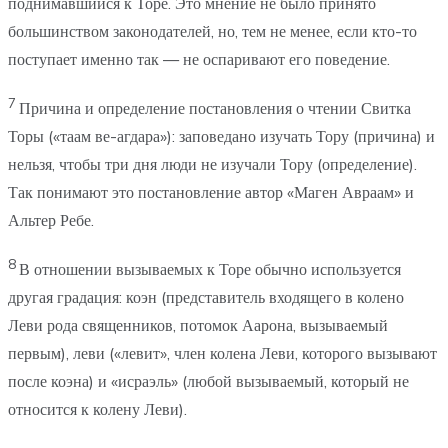
поднимавшийся к Торе. Это мнение не было принято
большинством законодателей, но, тем не менее, если кто-то
поступает именно так — не оспаривают его поведение.
7
Причина и определение постановления о чтении Свитка
Торы («таам ве-агдара»): заповедано изучать Тору (причина) и
нельзя, чтобы три дня люди не изучали Тору (определение).
Так понимают это постановление автор «Маген Авраам» и
Альтер Ребе.
8
В отношении вызываемых к Торе обычно используется
другая градация: коэн (представитель входящего в колено
Леви рода священников, потомок Аарона, вызываемый
первым), леви («левит», член колена Леви, которого вызывают
после коэна) и «исраэль» (любой вызываемый, который не
относится к колену Леви).