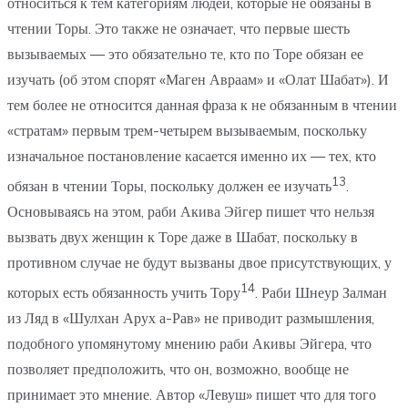
относиться к тем категориям людей, которые не обязаны в
чтении Торы. Это также не означает, что первые шесть
вызываемых — это обязательно те, кто по Торе обязан ее
изучать (об этом спорят «Маген Авраам» и «Олат Шабат»). И
тем более не относится данная фраза к не обязанным в чтении
«стратам» первым трем-четырем вызываемым, поскольку
изначальное постановление касается именно их — тех, кто
13
обязан в чтении Торы, поскольку должен ее изучать
.
Основываясь на этом, раби Акива Эйгер пишет что нельзя
вызвать двух женщин к Торе даже в Шабат, поскольку в
противном случае не будут вызваны двое присутствующих, у
14
которых есть обязанность учить Тору
. Раби Шнеур Залман
из Ляд в «Шулхан Арух а-Рав» не приводит размышления,
подобного упомянутому мнению раби Акивы Эйгера, что
позволяет предположить, что он, возможно, вообще не
принимает это мнение. Автор «Левуш» пишет что для того