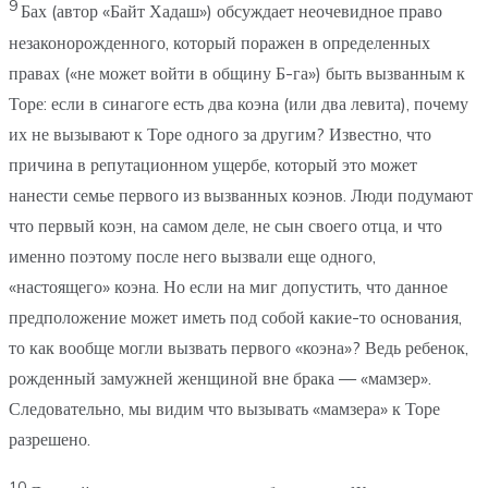
9
Бах (автор «Байт Хадаш») обсуждает неочевидное право
незаконорожденного, который поражен в определенных
правах («не может войти в общину Б-га») быть вызванным к
Торе: если в синагоге есть два коэна (или два левита), почему
их не вызывают к Торе одного за другим? Известно, что
причина в репутационном ущербе, который это может
нанести семье первого из вызванных коэнов. Люди подумают
что первый коэн, на самом деле, не сын своего отца, и что
именно поэтому после него вызвали еще одного,
«настоящего» коэна. Но если на миг допустить, что данное
предположение может иметь под собой какие-то основания,
то как вообще могли вызвать первого «коэна»? Ведь ребенок,
рожденный замужней женщиной вне брака — «мамзер».
Следовательно, мы видим что вызывать «мамзера» к Торе
разрешено.
10