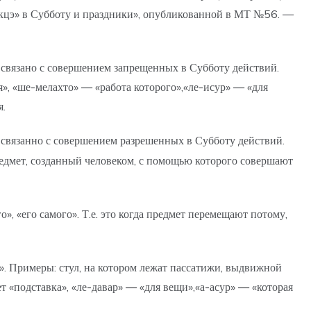
мукцэ» в Субботу и праздники», опубликованной в МТ №56. —
 связано с совершением запрещенных в Субботу действий.
я», «ше-мелахто» — «работа которого»,«ле-исур» — «для
я.
 связанно с совершением разрешенных в Субботу действий.
предмет, созданный человеком, с помощью которого совершают
», «его самого». Т.е. это когда предмет перемещают потому,
э». Примеры: стул, на котором лежат пассатижи, выдвижной
ет «подставка», «ле-давар» — «для вещи»,«а-асур» — «которая