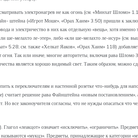
матривать электронагрев не как огонь (см. «Минхат Шломо» 1.1
йн- штейна («Игрот Моше», «Орах Хаим» 3.50) пришли к заключ
ода и электричество в них как отдельную «вещь», хотя именно т
кли ше-мелахто ле-этер», либо «кли ше-мелахто ле-исур» (см. вы
ат» 5.28; см. также «Хелкат Яаков», «Орах Хаим» 118) добавляет
 от огня. Так или иначе, многие авторитеты, включая рава Шлом
ричества является хорошо видимый свет. Таким образом, можно с
ить к переключателям и настенной розетке что-нибудь для нап
же) считает решение рава Файнштейна «новым постановлением», а 
ит. Но все законоучителя согласны, что не нужды опасаться что 
). Глагол «леакцот» означает «исключить», «ограничить». Предме
, называются «мукцэ». Предметы, принадлежащие к категории «м