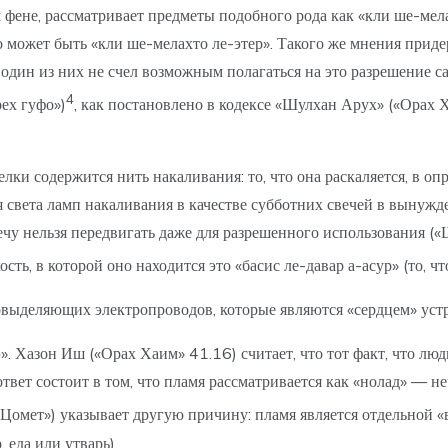
фене, рассматривает предметы подобного рода как «кли ше-мелах
 это может быть «кли ше-мелахто ле-этер». Такого же мнения п
 один из них не счел возможным полагаться на это разрешение с
4
ех гуфо»)
, как постановлено в кодексе «Шулхан Арух» («Орах 
ки содержится нить накаливания: то, что она раскаляется, в опр
света ламп накаливания в качестве субботних свечей в вынужден
чу нельзя передвигать даже для разрешенного использования («Ш
ость, в которой оно находится это «басис ле-давар а-асур» (то,
овыделяющих электропроводов, которые являются «сердцем» уст
. Хазон Иш («Орах Хаим» 41.16) считает, что тот факт, что лю
вет состоит в том, что пламя рассматривается как «нолад» — не
 «Цомет») указывает другую причину: пламя является отдельной
 еда или утварь).