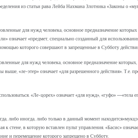
пределения из статьи рава Лейба Нахмана Злотника «Законы о «
овленные для нужд человека, основное предназначение которых
Кли» означает «предмет, специально созданный для использовани
с помощью которого совершают в запрещенные в Субботу действи
овленные для нужд человека, основное предназначение которых,
ы выше, «ле-этер» означает «для разрешенного действия». Т.е. 
льзоваться. «Ле-цорех» означает «для нужд», «гуфо» —«тела его
егда, либо иногда, либо только в данный момент находится«мукц
ая к стене, в которую вставлен пульт управления. «Басис» означа
ование и перемещение которого запрещено в Субботу.