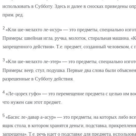
использовать в Субботу. Здесь и далее в сносках приведены о
прим. ред.
2
«Кли ше-мелахто ле-исур» — это предметы, специально изгот
Примеры: швейная игла, ручка, молоток, стиральная машина. «
запрещенного действия». Т.е. предмет, созданный человеком, 
3
«Кли ше-мелахто ле-этер» — это предметы, специально изгот
Примеры: веер, стул, подушка. Первые два слова были объяснен
разрешенные в Субботу действия.
4
«Ле-цорех гуфо» — это перемещение предмета с целью им воспо
что нужен сам этот предмет.
5
«Басис ле-давар а-асур» — это предметы, на которых либо вс
ящик стола, в котором хранятся деньги, подставка, прикрепленн
запрещена». Т.е. речь идет о подставке для предмета, использ