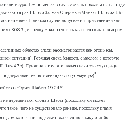
то ле-исур». Тем не менее, в случае очень похожем на наш, где
ридерживаются рав Шломо Залман Ойербах («Минхат Шломо» 1.9)
амостоятельно. В любом случае, допускается применение «кли
Хаим» 308.3), и грелку можно считать классическим примером
еделенных областях алахи рассматривается как огонь (см.
ной ситуации). Горящая свеча (емкость с маслом, в которую
абат» 47a). Причина в том, что пламя свечи это «мукцэ» (в
5
 что поддерживает вещь, имеющую статус «мукцэ»)
.
ройства («Орхот Шабат» 19.246).
ди не передвигают огонь в Шабат (поскольку он может
что такое, чего не существовало раньше, поскольку пламя
 «вещью», которая не подлежит включению в какую-либо