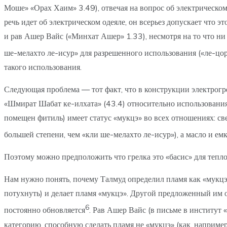
Моше» «Орах Хаим» 3.49), отвечая на вопрос об электрическом 
речь идет об электрическом одеяле, он всерьез допускает что
и рав Ашер Вайс («Минхат Ашер» 1.33), несмотря на то что ни
ше-мелахто ле-исур» для разрешенного использования («ле-цор
такого использования.
Следующая проблема — тот факт, что в конструкции электрогрел
«Шмират Шабат ке-илхата» (43.4) относительно использования 
помещен фитиль) имеет статус «мукцэ» во всех отношениях: све
большей степени, чем «кли ше-мелахто ле-исур»), а масло и емк
Поэтому можно предположить что грелка это «басис» для тепл
Нам нужно понять, почему Талмуд определил пламя как «мукцэ»
потухнуть) и делает пламя «мукцэ». Другой предложенный им от
6
постоянно обновляется
. Рав Ашер Вайс (в письме в институт
категорию, способную сделать пламя не «мукцэ» (как, например,