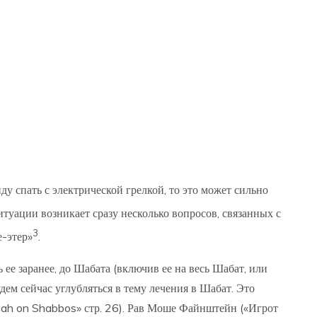
ду спать с электрической грелкой, то это может сильно
итуации возникает сразу несколько вопросов, связанных с
3
е-этер»
.
 ее заранее, до Шабата (включив ее на весь Шабат, или
дем сейчас углубляться в тему лечения в Шабат. Это
uah on Shabbos» стр. 26). Рав Моше Файнштейн («Игрот