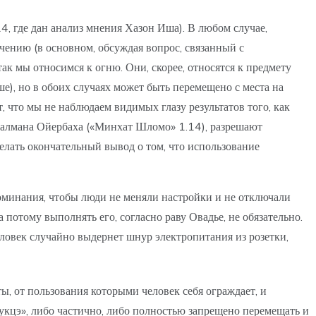
4, где дан анализ мнения Хазон Иша). В любом случае,
ению (в основном, обсуждая вопрос, связанный с
ак мы относимся к огню. Они, скорее, относятся к предмету
ше), но в обоих случаях может быть перемещено с места на
, что мы не наблюдаем видимых глазу результатов того, как
о Залмана Ойербаха («Минхат Шломо» 1.14), разрешают
делать окончательный вывод о том, что использование
оминания, чтобы люди не меняли настройки и не отключали
потому выполнять его, согласно раву Овадье, не обязательно.
человек случайно выдернет шнур электропитания из розетки,
ты, от пользования которыми человек себя ограждает, и
укцэ», либо частично, либо полностью запрещено перемещать и