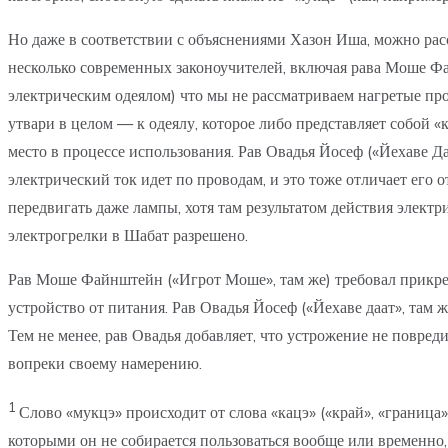
Но даже в соответствии с объяснениями Хазон Иша, можно расс
несколько современных законоучителей, включая рава Моше Фа
электрическим одеялом) что мы не рассматриваем нагретые пров
утвари в целом — к одеялу, которое либо представляет собой «
место в процессе использования. Рав Овадья Йосеф («Йехаве Да
электрический ток идет по проводам, и это тоже отличает его
передвигать даже лампы, хотя там результатом действия элект
электрогрелки в Шабат разрешено.
Рав Моше Файнштейн («Игрот Моше», там же) требовал прикреп
устройство от питания. Рав Овадья Йосеф («Йехаве даат», там 
Тем не менее, рав Овадья добавляет, что устрожение не повред
вопреки своему намерению.
1
Слово «мукцэ» происходит от слова «кацэ» («край», «граница»
которыми он не собирается пользоваться вообще или временно