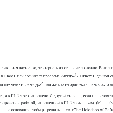
иваются настолько, что терпеть их становится сложно. Если я и
1
й в Шабат, или возникает проблема «мукцэ»
?
Ответ:
В данной с
2
ли ше-мелахто ле-исур»
, или же к категории «кли ше-мелахто л
ь, а в Шабат это запрещено. С другой стороны, если приготовить
сопряжено с работой, запрещенной в Шабат («мелаха»). (Мы не бу
точные основания чтобы разрешить — см. «The Halachos of Ref