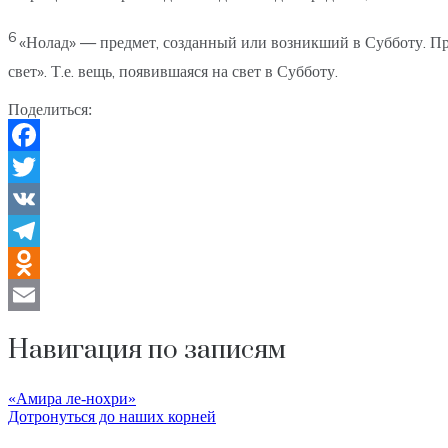
6
«Нолад» — предмет, созданный или возникший в Субботу. При
свет». Т.е. вещь, появившаяся на свет в Субботу.
Поделиться:
Facebook
Twitter
VK
Telegram
Odnoklassniki
Email
Навигация по записям
«Амира ле-нохри»
Дотронуться до наших корней