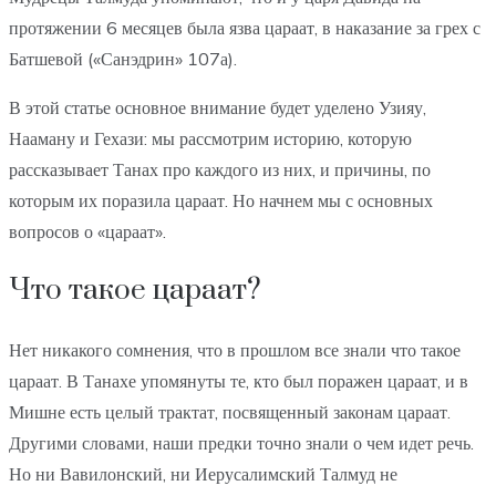
протяжении 6 месяцев была язва цараат, в наказание за грех с
Батшевой («Санэдрин» 107а).
В этой статье основное внимание будет уделено Узияу,
Нааману и Гехази: мы рассмотрим историю, которую
рассказывает Танах про каждого из них, и причины, по
которым их поразила цараат. Но начнем мы с основных
вопросов о «цараат».
Что такое цараат?
Нет никакого сомнения, что в прошлом все знали что такое
цараат. В Танахе упомянуты те, кто был поражен цараат, и в
Мишне есть целый трактат, посвященный законам цараат.
Другими словами, наши предки точно знали о чем идет речь.
Но ни Вавилонский, ни Иерусалимский Талмуд не