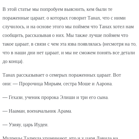
В этой статье мы попробуем выяснить, кем были те
пораженные цараат, о которых говорит Танах, что с ними
случилось, и на основе этого мы поймем что Танах хотел нам
сообщить, рассказывая о них. Мы также лучше поймем что
такое цараат, в связи с чем эта язва появлялась (несмотря на то,
что в наши дни нет цараат, и мы не сможем понять все детали
до конца).
Танах рассказывает о семерых пораженных цараат. Вот
они: — Пророчица Мирьям, сестра Моше и Аарона.
— Гехази, ученик пророка Элиши и три его сына.
— Нааман, военачальник Арама.
— Узияу, царь Иудеи.
Мудрецы Талмуда упоминают, что и у царя Давида на