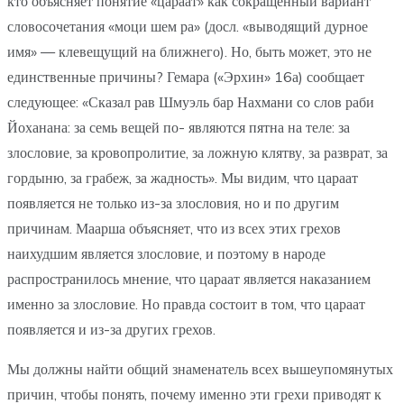
кто объясняет понятие «цараат» как сокращенный вариант
словосочетания «моци шем ра» (досл. «выводящий дурное
имя» — клевещущий на ближнего). Но, быть может, это не
единственные причины? Гемара («Эрхин» 16а) сообщает
следующее: «Сказал рав Шмуэль бар Нахмани со слов раби
Йоханана: за семь вещей по- являются пятна на теле: за
злословие, за кровопролитие, за ложную клятву, за разврат, за
гордыню, за грабеж, за жадность». Мы видим, что цараат
появляется не только из-за злословия, но и по другим
причинам. Маарша объясняет, что из всех этих грехов
наихудшим является злословие, и поэтому в народе
распространилось мнение, что цараат является наказанием
именно за злословие. Но правда состоит в том, что цараат
появляется и из-за других грехов.
Мы должны найти общий знаменатель всех вышеупомянутых
причин, чтобы понять, почему именно эти грехи приводят к