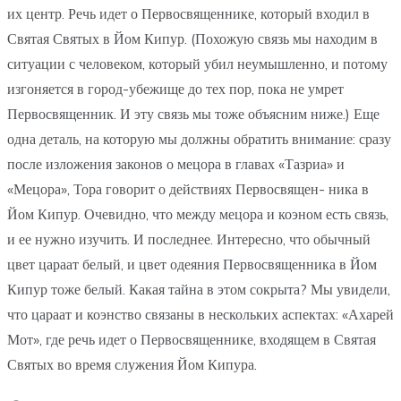
их центр. Речь идет о Первосвященнике, который входил в
Святая Святых в Йом Кипур. (Похожую связь мы находим в
ситуации с человеком, который убил неумышленно, и потому
изгоняется в город-убежище до тех пор, пока не умрет
Первосвященник. И эту связь мы тоже объясним ниже.) Еще
одна деталь, на которую мы должны обратить внимание: сразу
после изложения законов о мецора в главах «Тазриа» и
«Мецора», Тора говорит о действиях Первосвящен- ника в
Йом Кипур. Очевидно, что между мецора и коэном есть связь,
и ее нужно изучить. И последнее. Интересно, что обычный
цвет цараат белый, и цвет одеяния Первосвященника в Йом
Кипур тоже белый. Какая тайна в этом сокрыта? Мы увидели,
что цараат и коэнство связаны в нескольких аспектах: «Ахарей
Мот», где речь идет о Первосвященнике, входящем в Святая
Святых во время служения Йом Кипура.