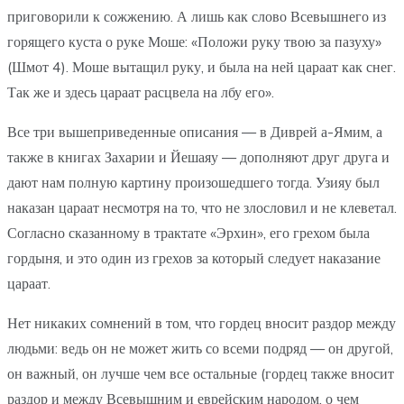
приговорили к сожжению. А лишь как слово Всевышнего из
горящего куста о руке Моше: «Положи руку твою за пазуху»
(Шмот 4). Моше вытащил руку, и была на ней цараат как снег.
Так же и здесь цараат расцвела на лбу его».
Все три вышеприведенные описания — в Диврей а-Ямим, а
также в книгах Захарии и Йешаяу — дополняют друг друга и
дают нам полную картину произошедшего тогда. Узияу был
наказан цараат несмотря на то, что не злословил и не клеветал.
Согласно сказанному в трактате «Эрхин», его грехом была
гордыня, и это один из грехов за который следует наказание
цараат.
Нет никаких сомнений в том, что гордец вносит раздор между
людьми: ведь он не может жить со всеми подряд — он другой,
он важный, он лучше чем все остальные (гордец также вносит
раздор и между Всевышним и еврейским народом, о чем