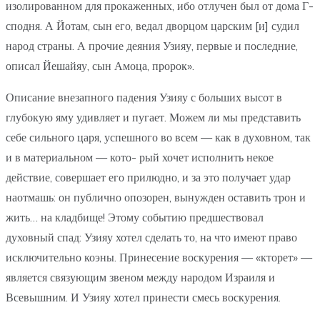
изолированном для прокаженных, ибо отлучен был от дома Г-
сподня. А Йотам, сын его, ведал дворцом царским [и] судил
народ страны. А прочие деяния Узияу, первые и последние,
описал Йешайяу, сын Амоца, пророк».
Описание внезапного падения Узияу с больших высот в
глубокую яму удивляет и пугает. Можем ли мы представить
себе сильного царя, успешного во всем — как в духовном, так
и в материальном — кото- рый хочет исполнить некое
действие, совершает его прилюдно, и за это получает удар
наотмашь: он публично опозорен, вынужден оставить трон и
жить… на кладбище! Этому событию предшествовал
духовный спад: Узияу хотел сделать то, на что имеют право
исключительно коэны. Принесение воскурения — «кторет» —
является связующим звеном между народом Израиля и
Всевышним. И Узияу хотел принести смесь воскурения.