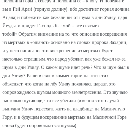
половина горы к северу и половина ее – к югу. И побежите
вы в Гэй Арай (горную долину), ибо достигнет горная долина
Ацала; и побежите, как бежали вы от шума в дни Узияу, царя
Йеуды; и придет Г-сподь Б-г мой – все святые с
тобой!» Обратим внимание на то, что описание воскрешения
из мертвых в «ошанот» основано на словах пророка Захарии,
и у него написано, что воскрешение из мертвых будет
настолько страшным, что народ убежит, как уже бежал из-за
шума в дни Узияу. О каком шуме идет речь? Что за шум был в
дни Узияу? Раши в своем комментарии на этот стих
объясняет, что когда на лбу Узияу появилась цараат, это
сопровождалось шумом мощного землетрясения. Это звучало
настолько пугающе, что все убегали (именно этот случай
вынудил Узияу переехать жить на кладбище, на Масличную
Гору, и в будущем воскрешение мертвых на Масличной Горе
снова будет сопровождаться шумом).