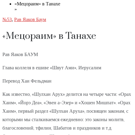
«Мецораим» в Танахе
»
№53
,
Рав Яаков Баум
«Мецораим» в Танахе
Рав Яаков БАУМ
Глава коллеля в ешиве «Швут Ами», Иерусалим
Перевод Хаи Фельдман
Как известно, «Шулхан Арух» делится на четыре части: «Орах
Хаим», «Йорэ Деа», «Эвен а-Эзер» и «Хошен Мишпат». «Орах
Хаим», первый раздел «Шулхан Аруха», посвящен законам, с
которыми мы сталкиваемся ежедневно: это законы молитв,
благословений, тфилин, Шабатов и праздников и т.д.