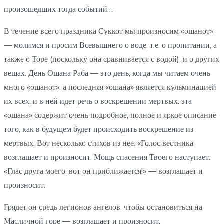
произошедших тогда событий…
В течение всего праздника Суккот мы произносим «ошанот»
— молимся и просим Всевышнего о воде, т.е. о пропитании, а
также о Торе (поскольку она сравнивается с водой), и о других
вещах. День Ошана Раба — это день, когда мы читаем очень
много «ошанот», а последняя «ошана» является кульминацией
их всех, и в ней идет речь о воскрешении мертвых: эта
«ошана» содержит очень подробное, полное и яркое описание
того, как в будущем будет происходить воскрешение из
мертвых. Вот несколько стихов из нее: «Голос вестника
возглашает и произносит: Мощь спасения Твоего наступает.
«Глас друга моего: вот он приближается!» — возглашает и
произносит.
Грядет он средь легионов ангелов, чтобы остановиться на
Масличной горе — возглашает и произносит.