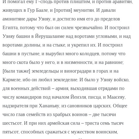
И помогал ему Г-сподь против плиштим, и против аравитян,
живущих в Гур Баале, и [против] меунитян. И давали
амонитяне дары Узияу, и достигло имя его до пределов
Египта, потому что был он силен чрезвычайно. И построил
Узияу башни в Йерушалаиме над воротами угловыми, и над
воротами долины, и на стыке, и укрепил их. И построил
башни в пустыне, и вырубил много колодцев, потому что
много скота было у него, и в низменности, и на равнине;
[были также] земледельцы и виноградари в горах и на
Кармеле, ибо он любил земледелие. И было у Узияу войско,
для военных действий – армия, выходившая отрядами по
числу командиров под началом Йеиэля, писца, и Маасеяу,
надзирателя при Хананьяу, из сановников царских. Общее
число глав семейств из храбрых воинов – две тысячи
шестьсот. И при них армейская сила – триста семь тысяч
пятьсот, способных сражаться с мужеством воинским,