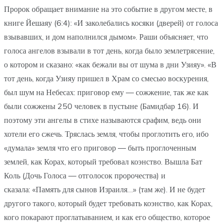
Пророк обращает внимание на это событие в другом месте, в
книге Йешаяу (6:4): «И заколебались косяки (дверей) от голоса
взывавших, и дом наполнился дымом». Раши объясняет, что
голоса ангелов взывали в тот день, когда было землетрясение,
о котором и сказано: «как бежали вы от шума в дни Узияу». «В
тот день, когда Узияу пришел в Храм со смесью воскурения,
был шум на Небесах: приговор ему — сожжение, так же как
были сожжены 250 человек в пустыне (Бамидбар 16). И
поэтому эти ангелы в стихе называются срафим, ведь они
хотели его сжечь. Тряслась земля, чтобы проглотить его, ибо
«думала» земля что его приговор — быть проглоченным
землей, как Корах, который требовал коэнство. Вышла Бат
Коль (Дочь Голоса — отголосок пророчества) и
сказала: «Память для сынов Израиля…» (там же). И не будет
другого такого, который будет требовать коэнство, как Корах,
кого покарают проглатыванием, и как его общество, которое