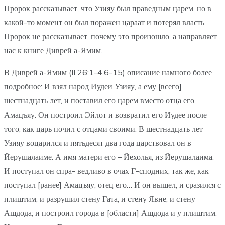
Пророк рассказывает, что Узияу был праведным царем, но в
какой-то момент он был поражен цараат и потерял власть.
Пророк не рассказывает, почему это произошло, а направляет
нас к книге Диврей а-Ямим.
В Диврей а-Ямим (II 26:1-4,6-15) описание намного более
подробное: И взял народ Иудеи Узияу, а ему [всего]
шестнадцать лет, и поставил его царем вместо отца его,
Амацъяу. Он построил Эйлот и возвратил его Иудее после
того, как царь почил с отцами своими. В шестнадцать лет
Узияу воцарился и пятьдесят два года царствовал он в
Йерушалаиме. А имя матери его – Йехолья, из Йерушалаима.
И поступал он спра- ведливо в очах Г-сподних, так же, как
поступал [ранее] Амацъяу, отец его… И он вышел, и сразился с
плиштим, и разрушил стену Гата, и стену Явне, и стену
Ашдода; и построил города в [области] Ашдода и у плиштим.