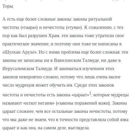
Торы.
А есть еще более сложные законы: законы ритуальной
чистоты («таара») и нечистоты («тума»). К сожалению, с тех
пор как был разрушен Храм, эти законы тоже утратили свое
практическое значение, и поэтому они тоже не написаны в
«Шулхан Арухе». Но с ними проблема еще более сложная: эти
законы не записаны ни в Вавилонском Талмуде, ни даже в
Иерусалимском Талмуде. И заниматься изучением этих
законов невероятно сложно, потому что лишь очень малое
число мудрецов может обучить им. Среди этих законов
1
чистоты и нечистоты есть законы «цараат»
, которые мудрецы
называют «илхот негаим» («законы поражений кожи). Законы
цараат сложнее, чем все остальные законы нечистоты, потому
что мы даже не знаем, что в точности представляла собой язва
цараат и как она, на самом деле, выглядела.