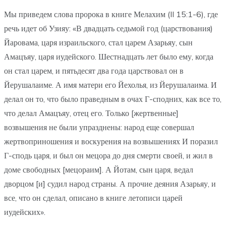
Мы приведем слова пророка в книге Мелахим (II 15:1-6), где
речь идет об Узияу: «В двадцать седьмой год (царствования)
Йаровама, царя израильского, стал царем Азарьяу, сын
Амацъяу, царя иудейского. Шестнадцать лет было ему, когда
он стал царем, и пятьдесят два года царствовал он в
Йерушалаиме. А имя матери его Йехолья, из Йерушалаима. И
делал он то, что было праведным в очах Г-сподних, как все то,
что делал Амацъяу, отец его. Только [жертвенные]
возвышения не были упразднены: народ еще совершал
жертвоприношения и воскурения на возвышениях И поразил
Г-сподь царя, и был он мецора до дня смерти своей, и жил в
доме свободных [мецораим]. А Йотам, сын царя, ведал
дворцом [и] судил народ страны. А прочие деяния Азарьяу, и
все, что он сделал, описано в книге летописи царей
иудейских».