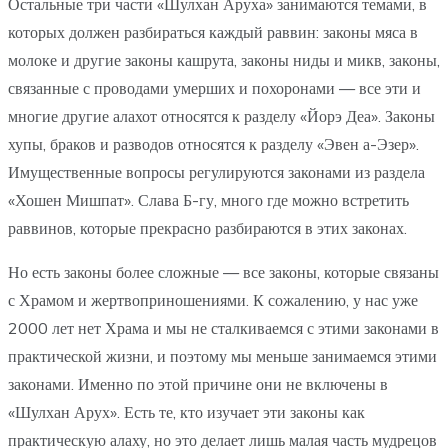
Остальные три части «Шулхан Аруха» занимаются темами, в
которых должен разбираться каждый раввин: законы мяса в
молоке и другие законы кашрута, законы ниды и микв, законы,
связанные с проводами умерших и похоронами — все эти и
многие другие алахот относятся к разделу «Йорэ Деа». Законы
хупы, браков и разводов относятся к разделу «Эвен а-Эзер».
Имущественные вопросы регулируются законами из раздела
«Хошен Мишпат». Слава Б-гу, много где можно встретить
раввинов, которые прекрасно разбираются в этих законах.
Но есть законы более сложные — все законы, которые связаны
с Храмом и жертвоприношениями. К сожалению, у нас уже
2000 лет нет Храма и мы не сталкиваемся с этими законами в
практической жизни, и поэтому мы меньше занимаемся этими
законами. Именно по этой причине они не включены в
«Шулхан Арух». Есть те, кто изучает эти законы как
практическую алаху, но это делает лишь малая часть мудрецов