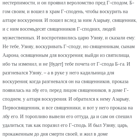
нестерпимости, и он проявил вероломство пред Г-сподом, Б-
гом своим, и вошел в храм Г-сподень, чтобы воскурить на
алтаре воскурения. И пошел вслед за ним Азарьяу, священник,
и с ним восемьдесят священников Г-сподних, людей
мужественных. И воспротивились царю Узияу, и сказали ему:
Не тебе, Узияу, воскуривать Г-споду, но священникам, сынам
Аарона, освященным для воскурения; выйди из святилища,
ибо ты изменил, и не [будет] тебе почета от Г-спода Б-га. И
разгневался Узияу, – а в руке у него кадильница для
воскурения; когда разгневался он на священников, проказа
появилась на лбу его, перед лицом священников, в доме Г-
споднем, у алтаря воскурения. И обратился к нему Азарьяу,
Первосвященник, и все священники, и вот у него проказа на
лбу его. И торопливо вывели его оттуда, да и сам он спешил
удалиться, так как поразил его Г-сподь. И был Узияу, царь,
прокаженным до дня смерти своей, и жил в доме