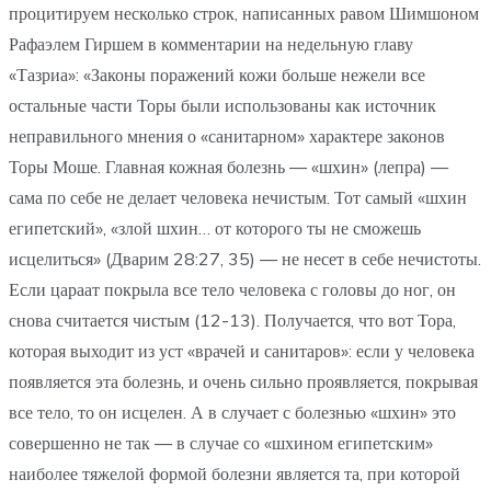
процитируем несколько строк, написанных равом Шимшоном
Рафаэлем Гиршем в комментарии на недельную главу
«Тазриа»: «Законы поражений кожи больше нежели все
остальные части Торы были использованы как источник
неправильного мнения о «санитарном» характере законов
Торы Моше. Главная кожная болезнь — «шхин» (лепра) —
сама по себе не делает человека нечистым. Тот самый «шхин
египетский», «злой шхин… от которого ты не сможешь
исцелиться» (Дварим 28:27, 35) — не несет в себе нечистоты.
Если цараат покрыла все тело человека с головы до ног, он
снова считается чистым (12-13). Получается, что вот Тора,
которая выходит из уст «врачей и санитаров»: если у человека
появляется эта болезнь, и очень сильно проявляется, покрывая
все тело, то он исцелен. А в случает с болезнью «шхин» это
совершенно не так — в случае со «шхином египетским»
наиболее тяжелой формой болезни является та, при которой