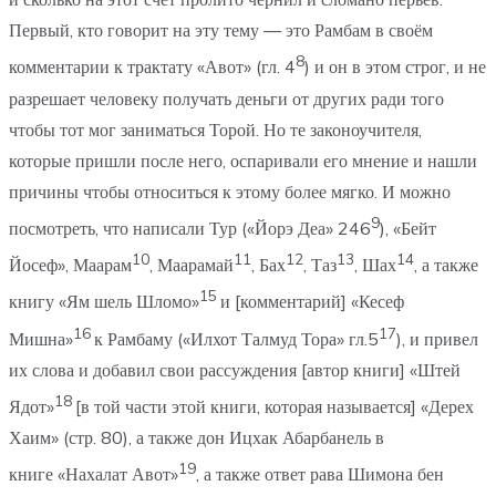
Первый, кто говорит на эту тему — это Рамбам в своём
8
комментарии к трактату «Авот» (гл. 4
) и он в этом строг, и не
разрешает человеку получать деньги от других ради того
чтобы тот мог заниматься Торой. Но те законоучителя,
которые пришли после него, оспаривали его мнение и нашли
причины чтобы относиться к этому более мягко. И можно
9
посмотреть, что написали Тур («Йорэ Деа» 246
), «Бейт
10
11
12
13
14
Йосеф», Маарам
, Маарамай
, Бах
, Таз
, Шах
, а также
15
книгу «Ям шель Шломо»
и [комментарий] «Кесеф
16
17
Мишна»
к Рамбаму («Илхот Талмуд Тора» гл.5
), и привел
их слова и добавил свои рассуждения [автор книги] «Штей
18
Ядот»
[в той части этой книги, которая называется] «Дерех
Хаим» (стр. 80), а также дон Ицхак Абарбанель в
19
книге «Нахалат Авот»
, а также ответ рава Шимона бен