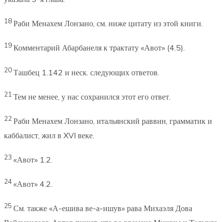
18
Раби Менахем Лонзано, см. ниже цитату из этой книги.
19
Комментарий Абарбанеля к трактату «Авот» (4.5).
20
Ташбец 1.142 и неск. следующих ответов.
21
Тем не менее, у нас сохранился этот его ответ.
22
Раби Менахем Лонзано, итальянский раввин, грамматик и
каббалист, жил в XVI веке.
23
«Авот» 1.2.
24
«Авот» 4.2.
25
См. также «А-ешива ве-а-ишув» рава Михаэля Дова