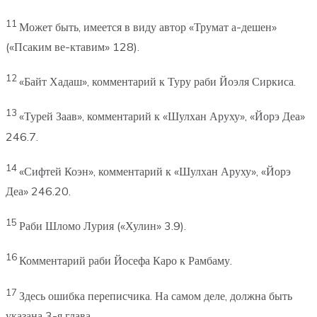
11
Может быть, имеется в виду автор «Трумат а-дешен»
(«Псаким ве-ктавим» 128).
12
«Байт Хадаш», комментарий к Туру раби Йоэля Сиркиса.
13
«Турей Заав», комментарий к «Шулхан Аруху», «Йорэ Деа»
246.7.
14
«Сифтей Коэн», комментарий к «Шулхан Аруху», «Йорэ
Деа» 246.20.
15
Раби Шломо Лурия («Хулин» 3.9).
16
Комментарий раби Йосефа Каро к Рамбаму.
17
Здесь ошибка переписчика. На самом деле, должна быть
указана 3-я глава.