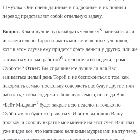
Шмуэль». Они очень длинные и подробные, и их полный
перевод представляет собой отдельную задачу.
5
Вопрос:
Какой лучше путь выбрать человеку
: заниматься ли
исключительно Торой и иметь многочисленных учеников,
хотя в этом случае ему придется брать деньги у других, или же
6
заниматься только работой
в течение всей недели, кроме
Субботы?
Ответ:
Вы спрашиваете лучше ли для Вас
заниматься целый день Торой и не беспокоиться о том, как
накормить семью, поскольку содержать вас будут другие, или
работать, чтобы содержать большую семью, но тогда Ваш
7
«Бейт Мидраш»
будет закрыт всю неделю, и только по
Субботам он будет открываться. И вот я выполню Вашу
просьбу, и сообщу вкратце моё мнение на этот счёт. Ваш глаз
уже видел все, что написано великими мудрецами на эту тему,
и сколько на этот счет пролито чернил и сломано перьев.