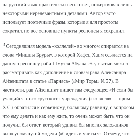
на русский язык практически весь ответ, пожертвовав лишь
некоторыми нерелевантными деталями. Автор часто
использует поэтичные фразы, которые я для простоты
сократил, но все основные пункты респонсы я сохранил.
3
Сегодняшняя модель «коллелей» во многом опирается на
слова «Мишны Бруры», в которой Хафец Хаим ссылается на
данную респонсу раби Шмуэля Абуава. Эту статью можно
рассматривать как дополнение к словам рава Александра
Айзенштата в статье «Парнаса» («Мир Торы» №57). В
частности, рав Айзенштат пишет там следующее: «И если бы
учащийся этого «русского» учреждения («коллеля» — прим.
Х.С.) обратился к серьезному, большому раввину, с вопросом
что ему делать и как ему жить, то очень может быть, что он
получил бы ответ, который удивил бы многих заложников
вышеупомянутой модели («Сидеть и учиться». Отмечу, что