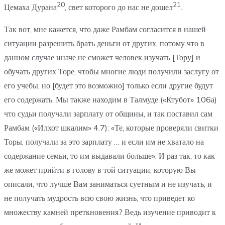
20
21
Цемаха Дурана
, свет которого до нас не дошел
.
Так вот, мне кажется, что даже Рамбам согласится в нашей
ситуации разрешить брать деньги от других, потому что в
данном случае иначе не сможет человек изучать [Тору] и
обучать других Торе, чтобы многие люди получили заслугу от
его учебы, но [будет это возможно] только если другие будут
его содержать. Мы также находим в Талмуде («Ктубот» 106а)
что судьи получали зарплату от общины, и так поставил сам
Рамбам («Илхот шкалим» 4.7): «Те, которые проверяли свитки
Торы, получали за это зарплату … и если им не хватало на
содержание семьи, то им выдавали больше». И раз так, то как
же может прийти в голову в той ситуации, которую Вы
описали, что лучше Вам заниматься суетным и не изучать, и
не получать мудрость всю свою жизнь, что приведет ко
множеству камней преткновения? Ведь изучение приводит к