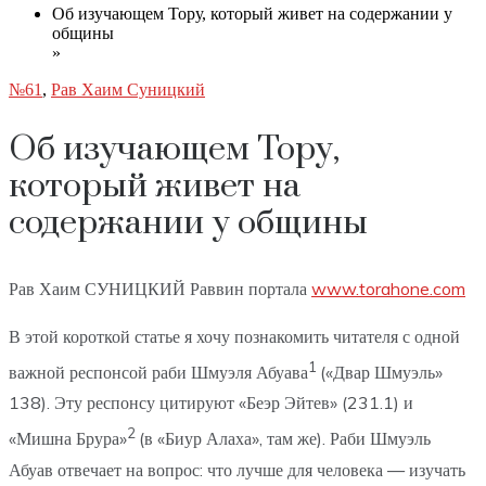
Об изучающем Тору, который живет на содержании у
общины
»
№61
,
Рав Хаим Суницкий
Об изучающем Тору,
который живет на
содержании у общины
Рав Хаим СУНИЦКИЙ Раввин портала
www.torahone.com
В этой короткой статье я хочу познакомить читателя с одной
1
важной респонсой раби Шмуэля Абуава
(«Двар Шмуэль»
138). Эту респонсу цитируют «Беэр Эйтев» (231.1) и
2
«Мишна Брура»
(в «Биур Алаха», там же). Раби Шмуэль
Абуав отвечает на вопрос: что лучше для человека — изучать