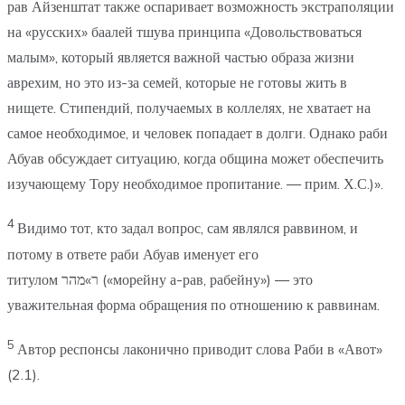
рав Айзенштат также оспаривает возможность экстраполяции
на «русских» баалей тшува принципа «Довольствоваться
малым», который является важной частью образа жизни
аврехим, но это из-за семей, которые не готовы жить в
нищете. Стипендий, получаемых в коллелях, не хватает на
самое необходимое, и человек попадает в долги. Однако раби
Абуав обсуждает ситуацию, когда община может обеспечить
изучающему Тору необходимое пропитание. — прим. Х.С.)».
4
Видимо тот, кто задал вопрос, сам являлся раввином, и
потому в ответе раби Абуав именует его
титулом ר»מהר («морейну а-рав, рабейну») — это
уважительная форма обращения по отношению к раввинам.
5
Автор респонсы лаконично приводит слова Раби в «Авот»
(2.1).