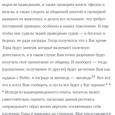
выросли праведными, и также проверять книги, тфилин и
мезузы, и также следить за общинной шхитой и проверкой
кашерности животных, и делать все остальное, что требует
постоянной проверки, особенно в наших поколениях. И еще
чтобы они судили людей праведным судом — и богатых и
бедных, не ради награды. Тогда получится, что у Вас кроме
Торы будут занятия, которые включают полезную
деятельность, и в таком случае Вам точно разрешено будет
получать своё пропитание от общины. И наоборот — тогда
[пропитание, получаемое от других] будет засчитано Вам как
24
«цдака» с Небес, и награда за заповедь — заповедь
. Вот всё,
что я хотел Вам сообщить, и пусть все будет у Вас хорошо!
* *
*
Исходя из вышеприведенного ответа, читатель может
самостоятельно оценить, насколько данная респонса
«оправдывает» образ жизни аврехим, посвятивших себя
изучению Торы и живущих на стипенди. Мне представляется,