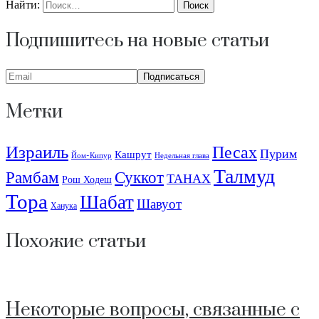
Найти:
Подпишитесь на новые статьи
Метки
Израиль
Песах
Пурим
Кашрут
Йом-Кипур
Недельная глава
Талмуд
Рамбам
Суккот
ТАНАХ
Рош Ходеш
Тора
Шабат
Шавуот
Ханука
Похожие статьи
Некоторые вопросы, связанные с