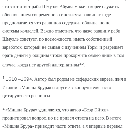
что этот ответ раби Шмуэля Абуава может скорее служить
обоснованием современного института раввината, где
предполагается что раввинов содержит община, но не
системы коллелей. Важно отметить, что даже раввину раби
Шмуэль советует, по возможности, иметь собственный
заработок, который не связан с изучением Торы, и разрешает
брать деньги у общины чтобы прокормить семью лишь в том
25
случае, когда нет другой альтернативы
.
1
1610 –1694. Автор был родом из сефардских евреев, жил в
Италии. «Мишна Брура» и другие законоучителя часто
цитируют его респонсы.
2
«Мишна Брура» удивляется, что автор «Беэр Эйтев»
процитировал вопрос, но не привел ответа на него. В итоге
«Мишна Брура» приводит части ответа, а я впервые перевел