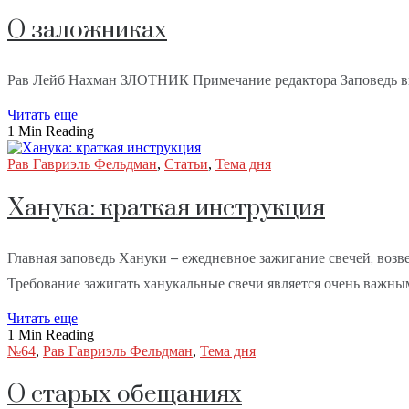
О заложниках
Рав Лейб Нахман ЗЛОТНИК Примечание редактора Заповедь вык
Читать еще
1 Min Reading
Рав Гавриэль Фельдман
,
Статьи
,
Тема дня
Ханука: краткая инструкция
Главная заповедь Хануки – ежедневное зажигание свечей, воз
Требование зажигать ханукальные свечи является очень важны
Читать еще
1 Min Reading
№64
,
Рав Гавриэль Фельдман
,
Тема дня
О старых обещаниях