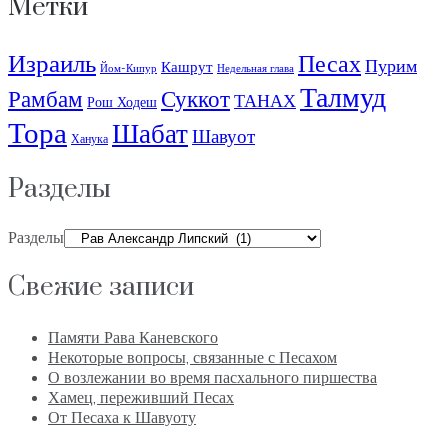
Метки
Израиль
Песах
Пурим
Кашрут
Йом-Кипур
Недельная глава
Талмуд
Рамбам
Суккот
ТАНАХ
Рош Ходеш
Тора
Шабат
Шавуот
Ханука
Разделы
Разделы
Свежие записи
Памяти Рава Каневского
Некоторые вопросы, связанные с Песахом
О возлежании во время пасхального пиршества
Хамец, переживший Песах
От Песаха к Шавуоту