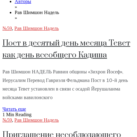
Авторы
»
Рав Шимшон Надель
»
№59
,
Рав Шимшон Надель
Пост в десятый день месяца Тевет
как день всеобщего Кадиша
Рав Шимшон НАДЕЛЬ Раввин общины «Зихрон Йосеф»,
Иерусалим Перевод Гавриэля Фельдмана Пост в 10-й день
месяца Тевет установлен в связи с осадой Йерушалаима
войсками вавилонского
Читать еще
1 Min Reading
№59
,
Рав Шимшон Надель
Приглашение несоблюдающего