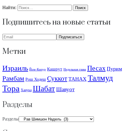
Найти:
Подпишитесь на новые статьи
Метки
Израиль
Песах
Пурим
Кашрут
Йом-Кипур
Недельная глава
Талмуд
Рамбам
Суккот
ТАНАХ
Рош Ходеш
Тора
Шабат
Шавуот
Ханука
Разделы
Разделы