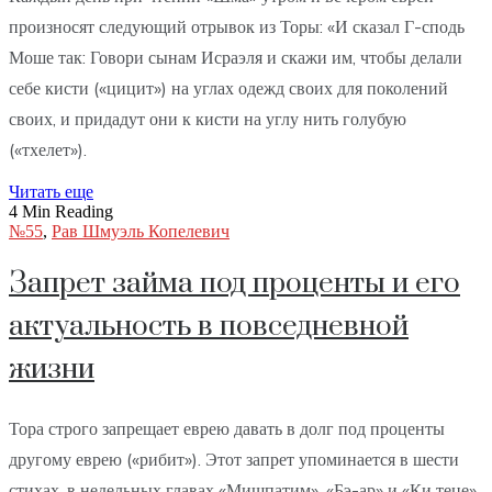
произносят следующий отрывок из Торы: «И сказал Г-сподь
Моше так: Говори сынам Исраэля и скажи им, чтобы делали
себе кисти («цицит») на углах одежд своих для поколений
своих, и придадут они к кисти на углу нить голубую
(«тхелет»).
Читать еще
4 Min Reading
№55
,
Рав Шмуэль Копелевич
Запрет займа под проценты и его
актуальность в повседневной
жизни
Тора строго запрещает еврею давать в долг под проценты
другому еврею («рибит»). Этот запрет упоминается в шести
стихах, в недельных главах «Мишпатим», «Бэ-ар» и «Ки теце».