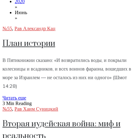
2020
»
Июнь
»
№55
,
Рав Александр Кац
План истории
В Пятикнижии сказано: «И возвратились воды, и покрыли
колесницы и всадников, и всех воинов фараона, вошедших в
море за Израилем — не осталось из них ни одного» (Шмот
14:28)
Читать еще
3 Min Reading
№55
,
Рав Хаим Суницкий
Вторая иудейская война: миф и
реальность