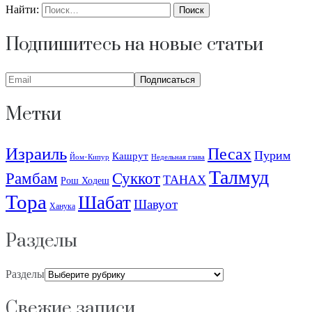
Найти:
Подпишитесь на новые статьи
Метки
Израиль
Песах
Пурим
Кашрут
Йом-Кипур
Недельная глава
Талмуд
Рамбам
Суккот
ТАНАХ
Рош Ходеш
Тора
Шабат
Шавуот
Ханука
Разделы
Разделы
Свежие записи