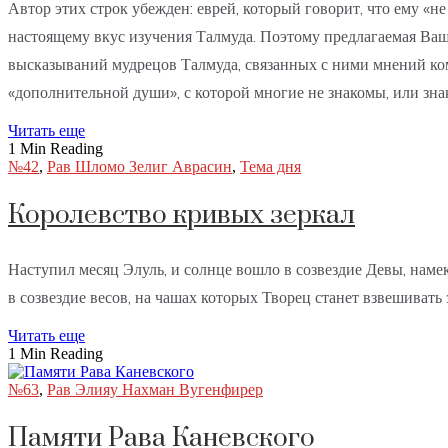
Автор этих строк убежден: еврей, который говорит, что ему «н
настоящему вкус изучения Талмуда. Поэтому предлагаемая Ваш
высказываний мудрецов Талмуда, связанных с ними мнений ком
«дополнительной души», с которой многие не знакомы, или зн
Читать еще
1 Min Reading
№42
,
Рав Шломо Зелиг Аврасин
,
Тема дня
Королевство кривых зеркал
Наступил месяц Элуль, и солнце вошло в созвездие Девы, наме
в созвездие весов, на чашах которых Творец станет взвешивать
Читать еще
1 Min Reading
№63
,
Рав Элияу Нахман Вугенфирер
Памяти Рава Каневского