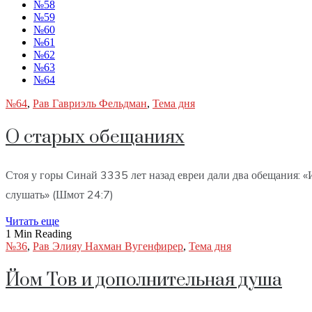
№58
№59
№60
№61
№62
№63
№64
№64
,
Рав Гавриэль Фельдман
,
Тема дня
О старых обещаниях
Стоя у горы Синай 3335 лет назад евреи дали два обещания: «И
слушать» (Шмот 24:7)
Читать еще
1 Min Reading
№36
,
Рав Элияу Нахман Вугенфирер
,
Тема дня
Йом Тов и дополнительная душа