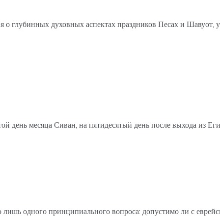
о глубинных духовных аспектах праздников Песах и Шавуот, у
стой день месяца Сиван, на пятидесятый день после выхода из Е
лишь одного принципиального вопроса: допустимо ли с еврейско