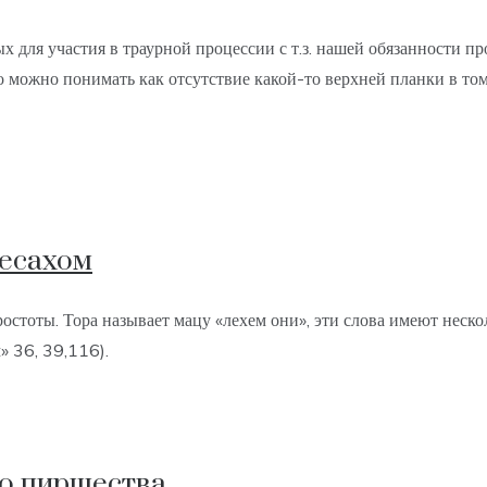
для участия в траурной процессии с т.з. нашей обязанности про
то можно понимать как отсутствие какой-то верхней планки в то
Песахом
стоты. Тора называет мацу «лехем они», эти слова имеют несколь
» 36, 39,116).
го пиршества