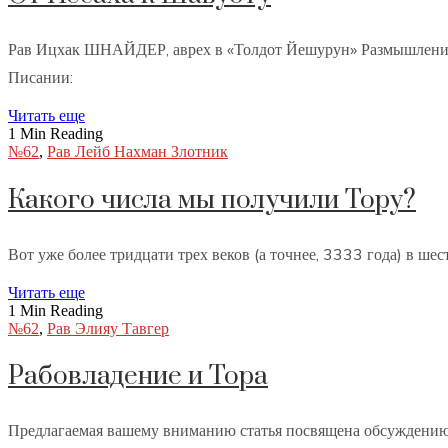
Рав Ицхак ШНАЙДЕР, аврех в «Толдот Йешурун» Размышления 
Писании:
Читать еще
1 Min Reading
№62
,
Рав Лейб Нахман Злотник
Какого числа мы получили Тору?
Вот уже более тридцати трех веков (а точнее, 3333 года) в ше
Читать еще
1 Min Reading
№62
,
Рав Элияу Тавгер
Рабовладение и Тора
Предлагаемая вашему вниманию статья посвящена обсуждению 