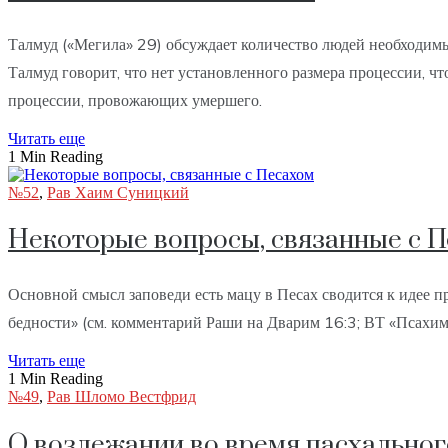
Талмуд («Мегила» 29) обсуждает количество людей необходимых 
Талмуд говорит, что нет установленного размера процессии, ч
процессии, провожающих умершего.
Читать еще
1 Min Reading
№52
,
Рав Хаим Суницкий
Некоторые вопросы, связанные с 
Основной смысл заповеди есть мацу в Песах сводится к идее про
бедности» (см. комментарий Раши на Дварим 16:3; ВТ «Псахим
Читать еще
1 Min Reading
№49
,
Рав Шломо Вестфрид
О возлежании во время пасхально