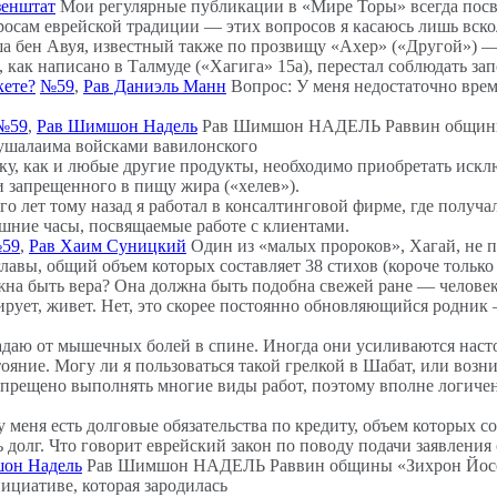
зенштат
Мои регулярные публикации в «Мире Торы» всегда посв
осам еврейской традиции — этих вопросов я касаюсь лишь вско
а бен Авуя, известный также по прозвищу «Ахер» («Другой») —
, как написано в Талмуде («Хагига» 15а), перестал соблюдать зап
кете?
№59
,
Рав Даниэль Манн
Вопрос: У меня недостаточно вре
№59
,
Рав Шимшон Надель
Рав Шимшон НАДЕЛЬ Раввин общины 
ерушалаима войсками вавилонского
ку, как и любые другие продукты, необходимо приобретать искл
и запрещенного в пищу жира («хелев»).
о лет тому назад я работал в консалтинговой фирме, где получ
шние часы, посвящаемые работе с клиентами.
59
,
Рав Хаим Суницкий
Один из «малых пророков», Хагай, не п
главы, общий объем которых составляет 38 стихов (короче только
на быть вера? Она должна быть подобна свежей ране — человек с
рует, живет. Нет, это скорее постоянно обновляющийся родник 
адаю от мышечных болей в спине. Иногда они усиливаются настол
тояние. Могу ли я пользоваться такой грелкой в Шабат, или воз
прещено выполнять многие виды работ, поэтому вполне логичен 
меня есть долговые обязательства по кредиту, объем которых со
 долг. Что говорит еврейский закон по поводу подачи заявления
он Надель
Рав Шимшон НАДЕЛЬ Раввин общины «Зихрон Йосеф
нициативе, которая зародилась