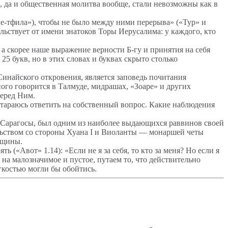
ы, да и общественная молитва вообще, стали невозможны как в
е-тфила»), чтобы не было между ними перерыва» («Тур» и
ьствует от имени знатоков Торы Иерусалима: у каждого, кто
 а скорее наше выражение верности Б-гу и принятия на себя
5 букв, но в этих словах и буквах скрыто столько
найского откровения, является заповедь почитания
ого говорится в Талмуде, мидрашах, «Зоаре» и других
перед Ним.
остараюсь ответить на собственный вопрос. Какие наблюдения
 Сарагосы, был одним из наиболее выдающихся раввинов своей
ьством со стороны Хуана I и Виоланты — монаршей четы
бщины.
 («Авот» 1.14): «Если не я за себя, то кто за меня? Но если я
 на малозначимое и пустое, путаем то, что действительно
егкостью могли бы обойтись.