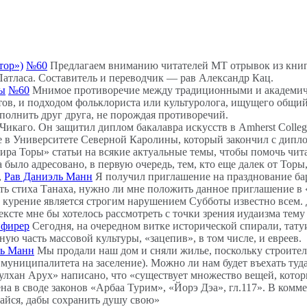
тор»)
№60
Предлагаем вниманию читателей МТ отрывок из книг
Патласа. Составитель и переводчик — рав Александр Кац.
ды
№60
Мнимое противоречие между традиционными и академиче
ов, и подходом фольклориста или культуролога, ищущего общий
полнить друг друга, не порождая противоречий.
 Чикаго. Он защитил диплом бакалавра искусств в Amherst Colle
е в Университете Северной Каролины, который закончил с дипл
ра Торы» статьи на всякие актуальные темы, чтобы помочь чита
а было адресовано, в первую очередь, тем, кто еще далек от Торы
,
Рав Даниэль Манн
Я получил приглашение на празднование бар
»). Поскольку это часть стиха Танаха, нужно ли мне положить данное приглашение
о курение является строгим нарушением Cубботы известно всем. 
ксте мне бы хотелось рассмотреть с точки зрения иудаизма тему
нфирер
Сегодня, на очередном витке исторической спирали, тат
ю часть массовой культуры, «зацепив», в том числе, и евреев.
ль Манн
Мы продали наш дом и сняли жилье, поскольку строител
муниципалитета на заселение). Можно ли нам будет въехать туда
лхан Арух» написано, что «существует множество вещей, которы
дена в своде законов «Арбаа Турим», «Йорэ Дэа», гл.117». В ко
айся, дабы сохранить душу свою»