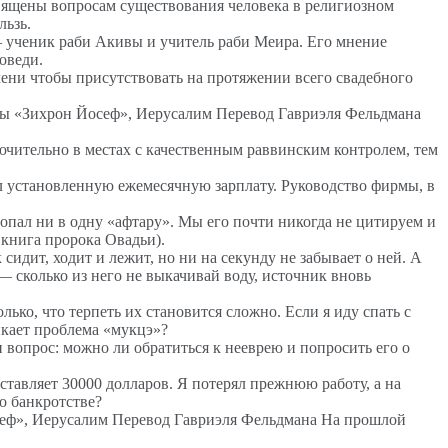
ящены вопросам существования человека в религиозном
льзь.
 ученик раби Акивы и учитель раби Меира. Его мнение
оведи.
мени чтобы присутствовать на протяжении всего свадебного
«Зихрон Йосеф», Иерусалим Перевод Гавриэля Фельдмана
ючительно в местах с качественным раввинским контролем, тем
ал установленную ежемесячную зарплату. Руководство фирмы, в
опал ни в одну «афтару». Мы его почти никогда не цитируем и
 книга пророка Овадьи).
идит, ходит и лежит, но ни на секунду не забывает о ней. А
— сколько из него не выкачивай воду, источник вновь
ько, что терпеть их становится сложно. Если я иду спать с
никает проблема «мукцэ»?
вопрос: можно ли обратиться к нееврею и попросить его о
ставляет 30000 долларов. Я потерял прежнюю работу, а на
 о банкротстве?
», Иерусалим Перевод Гавриэля Фельдмана На прошлой