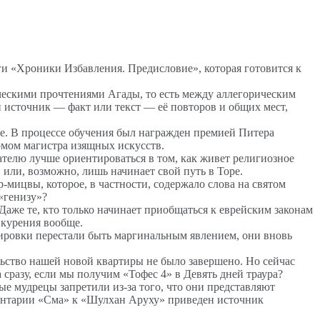
и «Хроники Избавления. Предисловие», которая готовится к
скими прочтениями Агады, то есть между аллегорическим
 источник — факт или текст — её повторов и общих мест,
ge. В процессе обучения был награжден премией Питера
омом магистра изящных искусств.
телю лучше ориентироваться в том, как живет религиозное
, или, возможно, лишь начинает свой путь в Торе.
-мицвы, которое, в частности, содержало слова на святом
 в «генизу»?
Даже те, кто только начинает приобщаться к еврейским законам
 курения вообще.
уировки перестали быть маргинальным явлением, они вновь
ьство нашей новой квартиры не было завершено. Но сейчас
 сразу, если мы получим «Тофес 4» в Девять дней траура?
е мудрецы запретили из-за того, что они представляют
мментарии «Сма» к «Шулхан Аруху» приведен источник