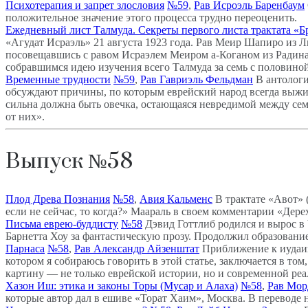
Психотерапия и запрет злословия
№59
,
Рав Исроэль Баренбаум
положительное значение этого процесса трудно переоценить.
Ежедневный лист Талмуда. Секреты первого листа трактата «Б
«Агудат Исраэль» 21 августа 1923 года. Рав Меир Шапиро из 
посовещавшись с равом Исраэлем Меиром а-Коганом из Радина
собравшимся идею изучения всего Талмуда за семь с половиной 
Временные трудности
№59
,
Рав Гавриэль Фельдман
В антолог
обсуждают причины, по которым еврейский народ всегда выжив
сильна должна быть овечка, остающаяся невредимой между се
от них».
Выпуск №58
Плод Древа Познания
№58
,
Авия Кальменс
В трактате «Авот» (
если не сейчас, то когда?» Маараль в своем комментарии «Дерех
Письма еврею-буддисту
№58
Дэвид Готтлиб родился и вырос в
Барнетта Хоу за фантастическую прозу. Продолжил образовани
Парнаса
№58
,
Рав Александр Айзенштат
Приближение к иудаиз
котором я собираюсь говорить в этой статье, заключается в то
картину — не только еврейской истории, но и современной реа
Хазон Иш: этика и законы Торы (Мусар и Алаха)
№58
,
Рав Мор
которые автор дал в ешиве «Торат Хаим», Москва. В переводе 