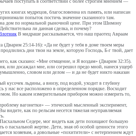
бычаев поступать в соответствии с более строгим мнением —
других книгах мудрецов, благословенна их память, или написан
дпринимали попыток постичь значение сказанного там.
ена дом по нормальной рыночной цене. При этом Шимону
. Действительна ли данная сделка, и почему?
Злотник
В мидраше рассказывается, что наш праотец Авраам
 (Дварим 25:14-16): «Да не будет у тебя в доме твоем меры
 продлились дни твои на земле, которую Господь, Б-г твой, дает
го, как сказано: «Мне отмщение, и Я воздам» (Дварим 32:35).
ня, или досаждал мне, или согрешил предо мной, нанеся ущерб
и умышленно, словом или делом — и да не будет никто наказан
й кусочек льдины, а внизу, под водой, уходит в глубину
сь у нас все расположено в определенном порядке. Восходит
азумом. Но каким измерительным прибором можно измерить то,
проблему вагонетки» — этический мысленный эксперимент,
Вы видите, как по рельсам несется тяжелая неуправляемая
ь.
а Пасхальном Седере, мог видеть как дети похищают большую
ь о пасхальной жертве. Дети, зная об особой ценности этого
щается хозяевам, а довольные «похитители» с нетерпением ждут