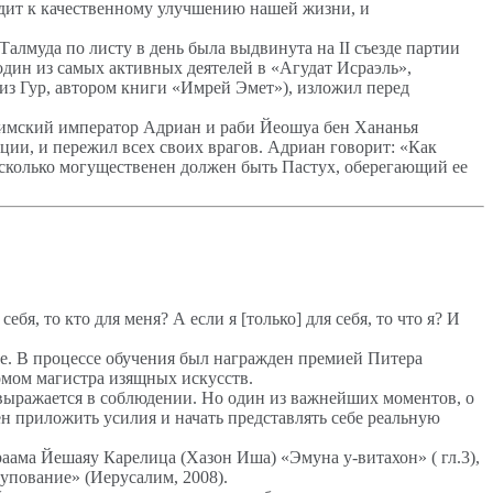
дит к качественному улучшению нашей жизни, и
алмуда по листу в день была выдвинута на II съезде партии
дин из самых активных деятелей в «Агудат Исраэль»,
из Гур, автором книги «Имрей Эмет»), изложил перед
имский император Адриан и раби Йеошуа бен Хананья
ции, и пережил всех своих врагов. Адриан говорит: «Как
сколько могущественен должен быть Пастух, оберегающий ее
бя, то кто для меня? А если я [только] для себя, то что я? И
ge. В процессе обучения был награжден премией Питера
омом магистра изящных искусств.
 выражается в соблюдении. Но один из важнейших моментов, о
ен приложить усилия и начать представлять себе реальную
раама Йешаяу Карелица (Хазон Иша) «Эмуна у-витахон» ( гл.3),
упование» (Иерусалим, 2008).