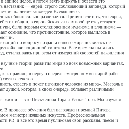
в единое целое, а потом взять циркуль и обвести это
есть наставник — еврей, строго соблюдающий заповеди, который
, чем исполнение заповедей Всевышнего.
чных общин сильно различается. Принято считать, что евреи,
рейских общин, в европейских языках вообще отсутствуют.
нуки, были первым столкновением иудаизма и эллинизма —
ает сомнение, что противостояние, которое вылилось в
ологий.
позиций по вопросу возраста нашего мира появилась не
скруткой» эволюционной гипотезы. В те времена пытались
од, отталкиваясь при этом от измерений скоростей накопления
научные теории развития мира во всех возможных вариантах,
ей.
, как правило, в первую очередь смотрят комментарий раби
 святых текстов.
висть, страсть и почет изгоняют человека из мира». Маараль в
ает душой, которая, в свою очередь, обладает различными
ля жизни — это Письменная Тора и Устная Тора. Мы изучаем
ge. В процессе обучения был награжден премией Питера
омом магистра изящных искусств. Профессиональная
сти PR, и все это время публиковал свои рассказы, пьесы и