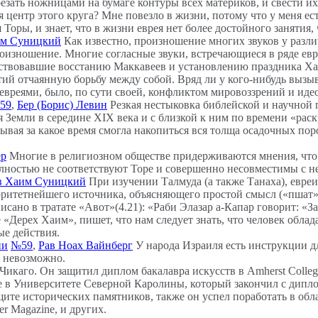
зать ножницами на бумаге контуры всех материков, и свести их 
ся центр этого круга? Мне повезло в жизни, потому что у меня 
Торы, и знает, что в жизни еврея нет более достойного занятия
им Суницкий
Как известно, произношение многих звуков у разли
роизношение. Многие согласные звуки, встречающиеся в ряде ев
ствовавшие восстанию Маккавеев и установлению праздника Ха
ий отчаянную борьбу между собой. Вряд ли у кого-нибудь вызыв
евреями, было, по сути своей, конфликтом мировоззрений и иде
59
,
Бер (Борис) Левин
Резкая нестыковка библейской и научной 
я Земли в середине XIX века и с близкой к ним по времени «ра
ывая за какое время смогла накопиться вся толща осадочных пор
ер
Многие в религиозном обществе придерживаются мнения, что 
лностью не соответствуют Торе и совершенно несовместимы с н
в Хаим Суницкий
При изучении Талмуда (а также Танаха), евреи
ритетнейшего источника, объясняющего простой смысл («пшат»)
исано в тратате «Авот»(4.21): «Раби Элазар а-Капар говорит: «За
«Дерех Хаим», пишет, что нам следует знать, что человек облад
ые действия.
ии
№59
,
Рав Ноах Вайнберг
У народа Израиля есть инструкции д
ь невозможно.
 Чикаго. Он защитил диплом бакалавра искусств в Amherst Colle
ие в Университете Северной Каролины, который закончил с дипл
щите исторических памятников, также он успел поработать в обла
ver Magazine, и других.