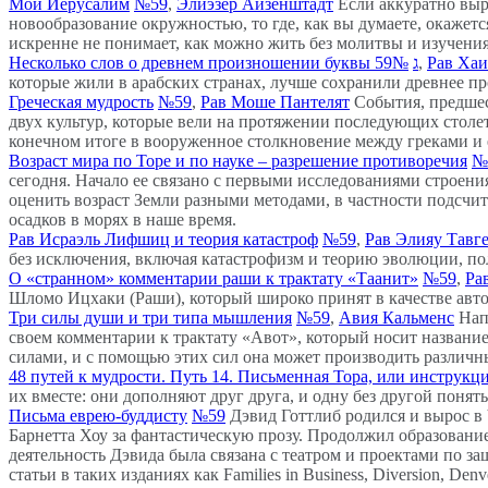
Мой Иерусалим
№59
,
Элиэзер Айзенштадт
Если аккуратно выре
новообразование окружностью, то где, как вы думаете, окажет
искренне не понимает, как можно жить без молитвы и изучения 
№59
Несколько слов о древнем произношении буквы ג
,
Рав Ха
которые жили в арабских странах, лучше сохранили древнее п
Греческая мудрость
№59
,
Рав Моше Пантелят
События, предше
двух культур, которые вели на протяжении последующих столет
конечном итоге в вооруженное столкновение между греками и 
Возраст мира по Торе и по науке – разрешение противоречия
№
сегодня. Начало ее связано с первыми исследованиями строени
оценить возраст Земли разными методами, в частности подсчит
осадков в морях в наше время.
Рав Исраэль Лифшиц и теория катастроф
№59
,
Рав Элияу Тавг
без исключения, включая катастрофизм и теорию эволюции, по
О «странном» комментарии раши к трактату «Таанит»
№59
,
Ра
Шломо Ицхаки (Раши), который широко принят в качестве авто
Три силы души и три типа мышления
№59
,
Авия Кальменс
Нап
своем комментарии к трактату «Авот», который носит название 
силами, и с помощью этих сил она может производить различн
48 путей к мудрости. Путь 14. Письменная Тора, или инструкц
их вместе: они дополняют друг друга, и одну без другой понят
Письма еврею-буддисту
№59
Дэвид Готтлиб родился и вырос в
Барнетта Хоу за фантастическую прозу. Продолжил образован
деятельность Дэвида была связана с театром и проектами по за
статьи в таких изданиях как Families in Business, Diversion, Den