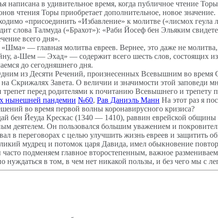
ья написана в удивительное время, когда публичное чтение Тор
конов чтения Торы приобретает дополнительное, новое значение.
ходимо «присоединить «Избавление» к молитве («лисмох геула л
т слова Талмуда («Брахот»): «Раби Йосеф бен Эльяким свидетел
чение всего дня».
«Шма» — главная молитва евреев. Вернее, это даже не молитва,
ну, а-Шем — Эхад» — содержит всего шесть слов, состоящих из 2
аемся до сегодняшнего дня.
дним из Десяти Речений, произнесенных Всевышним во время Си
 на Скрижалях Завета. О величии и значимости этой заповеди мн
и трепет перед родителями к почитанию Всевышнего и трепету 
ях нынешней пандемии
№60
,
Рав Даниэль Манн
На этот раз я п
ешений во время первой волны коронавирусного кризиса?
ай бен Йеуда Крескас (1340 — 1410), раввин еврейской общины
ым деятелем. Он пользовался большим уважением и покровител
вал в переговорах с целью улучшить жизнь евреев и защитить о
ликий мудрец и потомок царя Давида, имел обыкновение повторять
 Мы часто подменяем главное второстепенным, важное размениваем
но нуждаться в том, в чем нет никакой пользы, и без чего мы с л