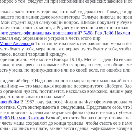
Вопрос о том, следует ли при исполнении еврейских законов и о
 большая часть того материала, который содержится в Талмуде и 
 нашего понимания; даже комментаторы Талмуда никогда не пре
Мой студент задал следующий вопрос. Шимон покупает у Реув
количество золотых монет, а Реувену ничего не известно о кладе
инято делать официальных приглашений?
№58
,
Рав Лейб Нахман 
делал ему обрезание и устроил в честь этого пир.
 Моше Аксельрод
Тора запретила иметь неправильные меры и веса
ь будет у тебя, мера полная и верная пусть будет у тебя, чтобы
 такое, всякий творящий кривду».
оре написано: «Не мсти» (Ваикра 19:18). Месть — дело Всевышне
ль», предваряя его словами: «Вот я прощаю всех, кто обидел ме
о есть у меня, по принуждению или по своей воле, по ошибке ил
 видели айсберг? Над поверхностью моря торчит маленький остры
ьный мир — это маленькая вершина перевернутого айсберга. Зде
ью органами чувств, постигается, насколько возможно, нашим р
ры, что возвышаются над нами?
ршенбойм
В 1967 году философ Филиппа Фут сформулировала «
оэтике. Суть эксперимента в следующем. Представьте себе, что 
орые привязаны к рельсам безумным философом и не могут убежат
 Лейб Нахман Злотник
Всякий, кто хотя бы раз присутствовал н
часть мацы сохраняют до конца трапезы, чтобы съесть ее в памят
роны» сошлись на плате, заключается сделка: «афикоман» возвра