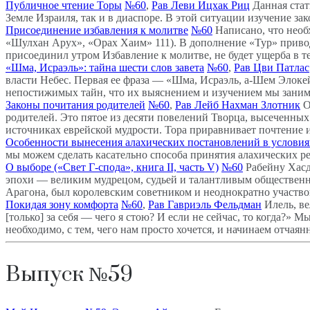
Публичное чтение Торы
№60
,
Рав Леви Ицхак Риц
Данная стат
Земле Израиля, так и в диаспоре. В этой ситуации изучение за
Присоединение избавления к молитве
№60
Написано, что необ
«Шулхан Арух», «Орах Хаим» 111). В дополнение «Тур» приводи
присоединил утром Избавление к молитве, не будет ущерба в те
«Шма, Исраэль»: тайна шести слов завета
№60
,
Рав Цви Патлас
власти Небес. Первая ее фраза — «Шма, Исраэль, а-Шем Элокей
непостижимых тайн, что их выяснением и изучением мы заним
Законы почитания родителей
№60
,
Рав Лейб Нахман Злотник
О
родителей. Это пятое из десяти повелений Творца, высеченных
источниках еврейской мудрости. Тора приравнивает почтение 
Особенности вынесения алахических постановлений в услови
мы можем сделать касательно способа принятия алахических р
О выборе («Свет Г-спода», книга II, часть V)
№60
Рабейну Хасд
эпохи — великим мудрецом, судьей и талантливым общественн
Арагона, был королевским советником и неоднократно участво
Покидая зону комфорта
№60
,
Рав Гавриэль Фельдман
Илель, ве
[только] за себя — чего я стою? И если не сейчас, то когда?»
необходимо, с тем, чего нам просто хочется, и начинаем отчаян
Выпуск №59