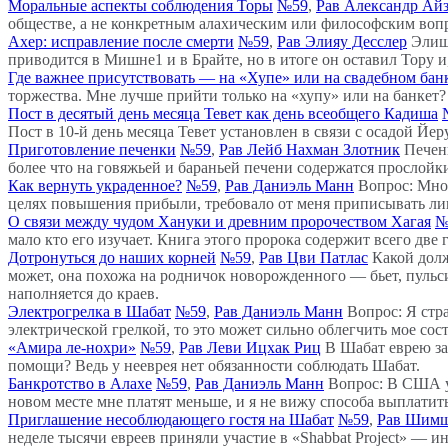
Моральные аспекты соблюдения Торы
№59
,
Рав Александр Ай
обществе, а не конкретным алахическим или философским вопр
Ахер: исправление после смерти
№59
,
Рав Элияу Десслер
Элиш
приводится в Мишне1 и в Брайте, но в итоге он оставил Тору и
Где важнее присутствовать — на «Хупе» или на свадебном бан
торжества. Мне лучше прийти только на «хупу» или на банкет?
Пост в десятый день месяца Тевет как день всеобщего Кадиша
Пост в 10-й день месяца Тевет установлен в связи с осадой Й
Приготовление печенки
№59
,
Рав Лейб Нахман Злотник
Печен
более что на говяжьей и бараньей печени содержатся прослойк
Как вернуть украденное?
№59
,
Рав Даниэль Манн
Вопрос: Мног
целях повышения прибыли, требовало от меня приписывать ли
О связи между чудом Хануки и древним пророчеством Хагая
№
мало кто его изучает. Книга этого пророка содержит всего две 
Дотронуться до наших корней
№59
,
Рав Цви Патлас
Какой долж
может, она похожа на родничок новорожденного — бьет, пульси
наполняется до краев.
Электрогрелка в Шабат
№59
,
Рав Даниэль Манн
Вопрос: Я стр
электрической грелкой, то это может сильно облегчить мое сос
«Амира ле-нохри»
№59
,
Рав Леви Ицхак Риц
В Шабат еврею за
помощи? Ведь у нееврея нет обязанности соблюдать Шабат.
Банкротство в Алахе
№59
,
Рав Даниэль Манн
Вопрос: В США у 
новом месте мне платят меньше, и я не вижу способа выплатить
Приглашение несоблюдающего гостя на Шабат
№59
,
Рав Шимш
неделе тысячи евреев приняли участие в «Shabbat Project» — и