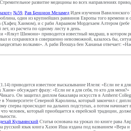
Стремительное развитие медицины во всех направлениях приво
рахот»
№59
,
Рав Бенцион Меламед
Идея изучения Вавилонского Т
Люблина, один из крупнейших раввинов Европы того времени и о
 (Хафец Хаимом), и с раби Авраамом Мордехаем Алтером (ребе 
лет, из расчета по одному листу в день.
ии «Ялкут Шимони» приводится известный мидраш, в котором р
ал и сохранялся в совершенно невозможной, казалось бы, ситуа
мьюдесятью волками». А раби Йеошуа бен Хананья отвечает: «На
1.14) приводится известное высказывание Илеля: «Если не я для се
 Хаим» обсуждает фразу: «Если не я для себя, то кто для меня?»
 Чикаго. Он защитил диплом бакалавра искусств в Amherst Colle
е в Университете Северной Каролины, который закончил с дипл
му сперва происходит на дальних подступах, а потом начинает
м, что человек, который приобщается к еврейской традиции, долж
льности.
дехай Кульвянский
Статья основана на уроках по книге рава Ав
на русский язык книга Хазон Иша издана под названием «Вера и 