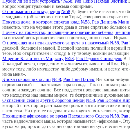
Нужно ли во всем устрожать?
№58
,
Рав Лейб Нахман Злотник
вопрос концептуальный и весьма обширный.
О понимании слов мудрецов
№58
Да будет тебе известно, что
в мидрашах (объяснениях стихов Торы), совершенно скрыта от
Покупка дома, в котором спрятан клад
№58
,
Рав Даниэль Манн
известно, что на чердаке этого дома в стене спрятано большое 
Почему на торжество, посвященное обрезанию ребенка, не пр
на восьмой день рождения своего долгожданного сына Ицхака с
О превращении ненаказуемого запрета в наказуемый
№58
,
Рав
двоякой, большой и малой. Весовой камень полный и верный пуст
тебе. Ибо отвратителен Г-споду, Б-гу твоему, всякий делающий
Мщение Б-га и месть Мидьяну
№58
,
Рав Гедалья Спинадель
В Т
И каждый вечер, перед сном мы читаем отрывок из «Шма, Исраэ
моему телу, либо имуществу, либо доброму имени, и всему, чт
из-за меня».
Эпоха говорящих ослиц
№58
,
Рав Цви Патлас
Вы когда-нибудь
огромная глыба — настоящая гора из льда. Так и наш материал
солнце и заходит солнце. Все поддается проверке нашими пят
что находится над нашим миром, те безграничные духовные ми
О спасении себя и других дорогой ценой
№58
,
Рав Эфраим Ки
который с тех пор играет важную роль в когнитивистике и нейр
вагонетка. На пути ее следования находятся пять человек, кот
Похищение афикомана во время Пасхального Седера
№58
,
Рав
часть надломленной мацы, которая называется «афикоман». Эту 
куска мацы, просят дать за него достойный выкуп, и если «сто