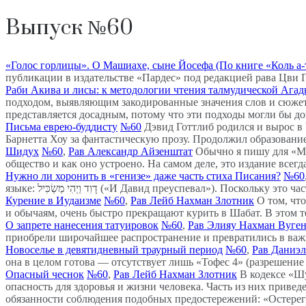
Выпуск №60
«Голос горлицы». О Машиахе, сыне Йосефа (По книге «Коль а-
публикации в издательстве «Пардес» под редакцией рава Цви 
Раби Акива и лисы: к методологии чтения талмудической Ага
подходом, выявляющим закодированные значения слов и сюжет
представляется досадным, потому что эти подходы могли бы до
Письма еврею-буддисту
№60
Дэвид Готтлиб родился и вырос в
Барнетта Хоу за фантастическую прозу. Продолжил образовани
Шидух
№60
,
Рав Александр Айзенштат
Обычно я пишу для «Ми
общество и как оно устроено. На самом деле, это издание всегд
Нужно ли хоронить в «генизе» даже часть стиха Писания?
№60
языке: דָוִד וַיְהִי מַשְׂכִּיל («И Давид преуспевал
Курение в Иудаизме
№60
,
Рав Лейб Нахман Злотник
О том, чт
и обычаям, очень быстро прекращают курить в Шабат. В этом те
О запрете нанесения татуировок
№60
,
Рав Элияу Нахман Вуге
приобрели широчайшее распространение и превратились в важну
Новоселье в девятидневный траурный период
№60
,
Рав Даниэ
она в целом готова — отсутствует лишь «Тофес 4» (разрешение 
Опасный чеснок
№60
,
Рав Лейб Нахман Злотник
В кодексе «Шу
опасность для здоровья и жизни человека. Часть из них приве
обязанности соблюдения подобных предостережений: «Остерег