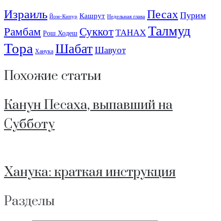
Израиль
Песах
Пурим
Кашрут
Йом-Кипур
Недельная глава
Талмуд
Рамбам
Суккот
ТАНАХ
Рош Ходеш
Тора
Шабат
Шавуот
Ханука
Похожие статьи
Канун Песаха, выпавший на
Субботу
Ханука: краткая инструкция
Разделы