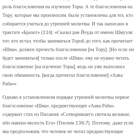
роль благословения на изучение Торы. А те благословения на
Тору, которые мы произносим, были установлены для тех, кто
собирается учиться до утренней молитвы. И так написано в
трактате «Брахот» (11б): «Сказал рав Йеуда от имени Шмуэля:
тот, кто встал, чтобы заниматься Торой до того, как прочитает
«Шма», должен прочесть благословения [на Тору]. [Но если он
будет заниматься] только после «Шма», ему не нужно читать
благословение [на изучение Торы], ведь он уже выполнил
свою обязанность, [когда прочитал благословение] «Аава
Раба»».
Однако в установленном порядке утренней молитвы первое
благословение «Шма», предшествующее «Аава Раба»,
содержит стих из Писания: «Сотворившего светила великие,
ибо навеки милость Его» (Теилим 136:7). Поэтому, даже если
мы предположим, что человек не читал предшествующие