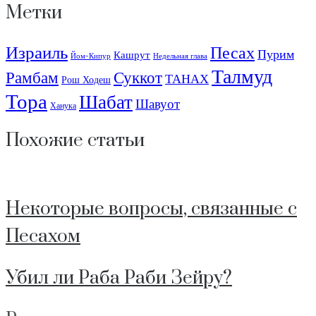
Метки
Израиль
Песах
Пурим
Кашрут
Йом-Кипур
Недельная глава
Талмуд
Рамбам
Суккот
ТАНАХ
Рош Ходеш
Тора
Шабат
Шавуот
Ханука
Похожие статьи
Некоторые вопросы, связанные с
Песахом
Убил ли Раба Раби Зейру?