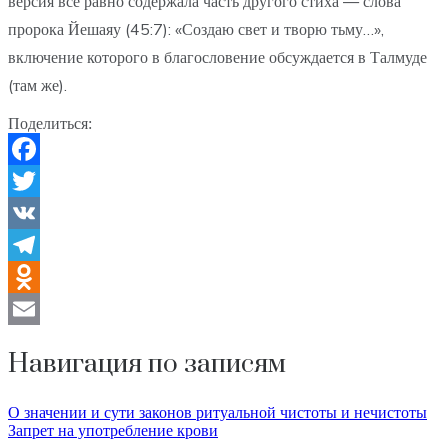
версия все равно содержала часть другого стиха — слова
пророка Йешаяу (45:7): «Создаю свет и творю тьму…»,
включение которого в благословение обсуждается в Талмуде
(там же).
Поделиться:
Facebook
Twitter
VK
Telegram
Odnoklassniki
Email
Навигация по записям
О значении и сути законов ритуальной чистоты и нечистоты
Запрет на употребление крови