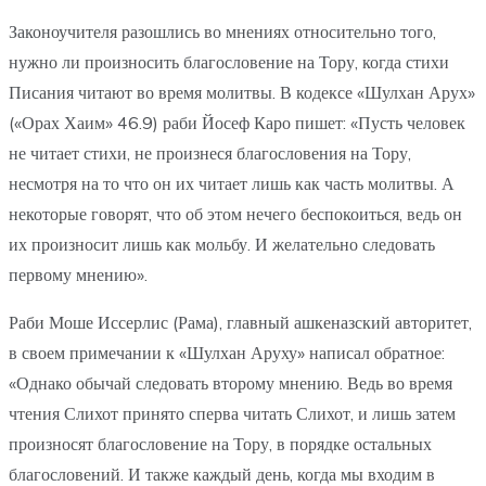
Законоучителя разошлись во мнениях относительно того,
нужно ли произносить благословение на Тору, когда стихи
Писания читают во время молитвы. В кодексе «Шулхан Арух»
(«Орах Хаим» 46.9) раби Йосеф Каро пишет: «Пусть человек
не читает стихи, не произнеся благословения на Тору,
несмотря на то что он их читает лишь как часть молитвы. А
некоторые говорят, что об этом нечего беспокоиться, ведь он
их произносит лишь как мольбу. И желательно следовать
первому мнению».
Раби Моше Иссерлис (Рама), главный ашкеназский авторитет,
в своем примечании к «Шулхан Аруху» написал обратное:
«Однако обычай следовать второму мнению. Ведь во время
чтения Слихот принято сперва читать Слихот, и лишь затем
произносят благословение на Тору, в порядке остальных
благословений. И также каждый день, когда мы входим в