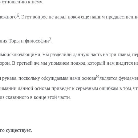
по отношению к нему.
6
можного
. Этот вопрос не давал покоя еще нашим предшественни
7
рения Торы и философии
.
имоисключающими, мы разделили данную часть на три главы, пе
сторон. В третьей же мы упомянем подход, который нам видится
8
 рукава, поскольку обсуждаемая нами основа
является фундамен
нимании данной основы приведет к серьезным ошибкам в том, что
из сказанного в конце этой части.
го существует.