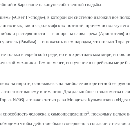
гибший в Барселоне накануне собственной свадьбы.
ем» («Свет Г-спода»), в которой он системно изложил все полож
игиозных, так и с философских позиций, причем используя его 
ибок и растерянности — в опоре на слова грека (Аристотеля) и 
ш учитель (Рамбам) … и показать всем народам, что только Тора у
е только в еврейской среде, но и в христианском мире, и повли
ической механики. Тем не менее, его учение в еврейском мире бы
.
м» на иврите, основываясь на наиболее авторитетной ее рукопи
 этот текст вашему вниманию. Для дальнейшего знакомства с л
Торы» №36), а также статью рава Мордехая Кульвянского «Идея
3
 и способность человека к самоопределению
, поскольку нельзя 
еобходимо чтобы действие было совершено в согласии с независ