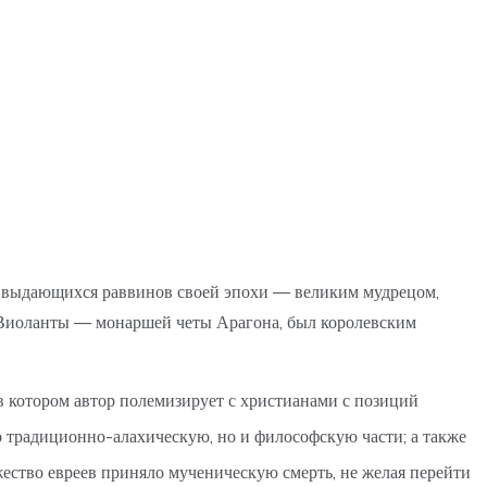
е выдающихся раввинов своей эпохи — великим мудрецом,
и Виоланты — монаршей четы Арагона, был королевским
в котором автор полемизирует с христианами с позиций
о традиционно-алахическую, но и философскую части; а также
жество евреев приняло мученическую смерть, не желая перейти