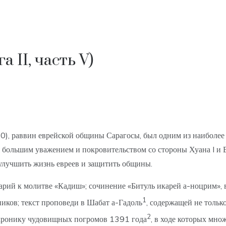
а II, часть V)
0), раввин еврейской общины Сарагосы, был одним из наиболе
я большим уважением и покровительством со стороны Хуана I 
 улучшить жизнь евреев и защитить общины.
арий к молитве «Кадиш»; сочинение «Битуль икарей а-ноцрим», 
1
ников; текст проповеди в Шабат а-Гадоль
, содержащей не тольк
2
 хронику чудовищных погромов 1391 года
, в ходе которых мно