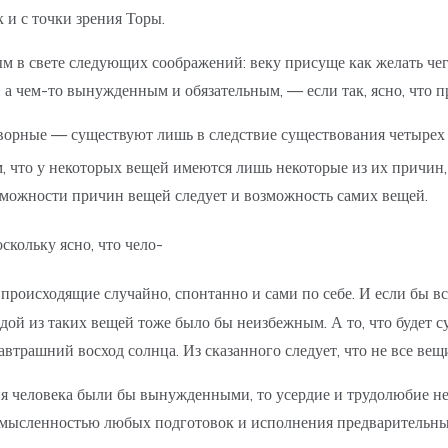
 и с точки зрения Торы.
 в свете следующих соображений: веку присуще как желать чего-
, а чем-то вынужденным и обязательным, — если так, ясно, что 
творные — существуют лишь в следствие существования четырех 
м, что у некоторых вещей имеются лишь некоторые из их причин,
возможности причин вещей следует и возможность самих вещей.
оскольку ясно, что чело-
 происходящие случайно, спонтанно и сами по себе. И если бы 
дой из таких вещей тоже было бы неизбежным. А то, что будет 
автрашний восход солнца. Из сказанного следует, что не все ве
ия человека были бы вынужденными, то усердие и трудолюбие не
ссмысленностью любых подготовок и исполнения предварительны