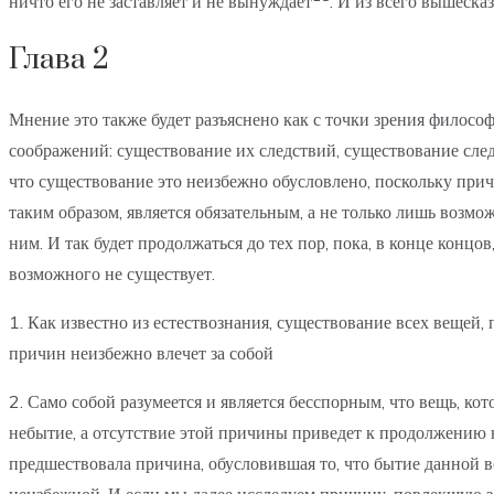
ничто его не заставляет и не вынуждает
. И из всего вышеска
Глава 2
Мнение это также будет разъяснено как с точки зрения филосо
соображений: существование их следствий, существование след
что существование это неизбежно обусловлено, поскольку при
таким образом, является обязательным, а не только лишь воз
ним. И так будет продолжаться до тех пор, пока, в конце кон
возможного не существует.
1. Как известно из естествознания, существование всех веще
причин неизбежно влечет за собой
2. Само собой разумеется и является бесспорным, что вещь, кот
небытие, а отсутствие этой причины приведет к продолжению 
предшествовала причина, обусловившая то, что бытие данной в