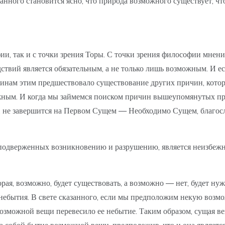
занного становится ясно, что природа возможного существует, чт
фии, так и с точки зрения Торы. С точки зрения философии мне
ствий является обязательным, а не только лишь возможным. И ес
чинам этим предшествовало существование других причин, кото
можным. И когда мы займемся поиском причин вышеупомянутых пр
цов, не завершится на Первом Сущем — Необходимо Сущем, благо
й, подверженных возникновению и разрушению, является неизбе
орая, возможно, будет существовать, а возможно — нет, будет ну
небытия. В свете сказанного, если мы предположим некую возм
озможной вещи перевесило ее небытие. Таким образом, сущая ве