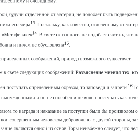
еизвестному и очевидному.
торой, будучи отделенной от материи, не подобает быть подверж
13
а нижнего мира
. Поскольку, как известно, отделенному от мате
14
в «Метафизике»
. В свете сказанного, не подобает считать, чт
15
ободна и ничем не обусловлена
.
ышеприведенных соображений, природа возможного существует.
ым в свете следующих соображений:
Разъяснение мнения тех, кт
16
н поступать определенным образом, то заповеди и запреты
Т
ся вынужденными и он не способен и не волен поступать как хоче
зом, то награда и наказание за поступки были бы произволом с
тупки, совершенным человеком добровольно, с другой стороны, з
казание являются одной из основ Торы неизбежно следует, что чел