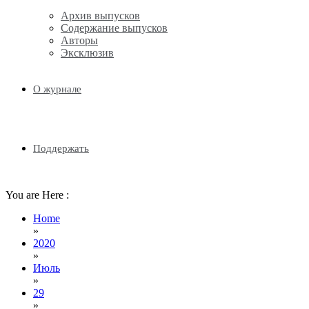
Email
Архив выпусков
Содержание выпусков
Авторы
Эксклюзив
О журнале
Поддержать
You are Here :
Home
»
2020
»
Июль
»
29
»