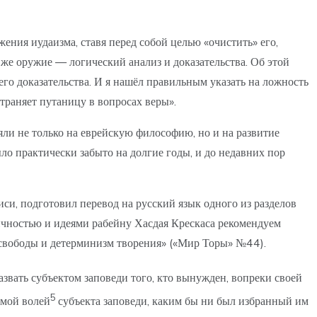
ения иудаизма, ставя перед собой целью «очистить» его,
же оружие — логический анализ и доказательства. Об этой
его доказательства. И я нашёл правильным указать на ложность
страняет путаницу в вопросах веры».
яли не только на еврейскую философию, но и на развитие
ло практически забыто на долгие годы, и до недавних пор
си, подготовил перевод на русский язык одного из разделов
ичностью и идеями рабейну Хасдая Крескаса рекомендуем
 свободы и детерминизм творения» («Мир Торы» №44).
назвать субъектом заповеди того, кто вынужден, вопреки своей
5
имой волей
субъекта заповеди, каким бы ни был избранный им