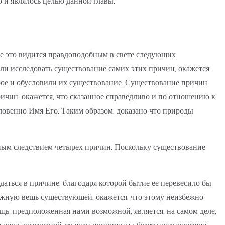
о и являлось целью данной главы.
ние это видится правдоподобным в свете следующих
ли исследовать существование самих этих причин, окажется,
рое и обусловили их существование. Существование причин,
ичин, окажется, что сказанное справедливо и по отношению к
словенно Имя Его. Таким образом, доказано что природы
жным следствием четырех причин. Поскольку существование
ждаться в причине, благодаря которой бытие ее перевесило бы
ожную вещь существующей, окажется, что этому неизбежно
щь, предположенная нами возможной, является, на самом деле,