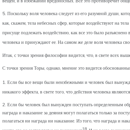
вещей, и в избежании вредоносных. Все это противоречит общ
5. Поскольку воля человека следует из его разумной души, ко
как, скажем, тела небесных сфер, которые воздействуют на тел
присуще подлежать воздействию, как все это было разъяснено 
человека и принуждают ее. На самом же деле воля человека св
Итак, с точки зрения философии видится, что, в свете всех в
С точки зрения Торы, однако, мнение это видится обоснованн
1. Если бы все вещи были неизбежными и человек был вынужде
никакого эффекта, в свете того, что действия человека являют
2. Если бы человек был вынужден поступать определенным обра
награда и наказание за деяния могут полагаться только за пос
полагаться ни награда ни наказание. Из того, что награда и на
18