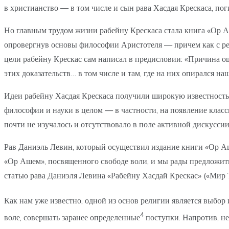
в христианство — в том числе и сын рава Хасдая Крескаса, по
Но главным трудом жизни рабейну Крескаса стала книга «Ор Аш
опровергнув основы философии Аристотеля — причем как с рел
цели рабейну Крескас сам написал в предисловии: «Причина ош
этих доказательств… в том числе и там, где на них опирался на
Идеи рабейну Хасдая Крескаса получили широкую известность н
философии и науки в целом — в частности, на появление класс
почти не изучалось и отсутствовало в поле активной дискуссии
Рав Даниэль Левин, который осуществил издание книги «Ор Аше
«Ор Ашем», посвященного свободе воли, и мы рады предложить
статью рава Даниэля Левина «Рабейну Хасдай Крескас» («Мир 
Как нам уже известно, одной из основ религии является выбор
4
воле, совершать заранее определенные
поступки. Напротив, н