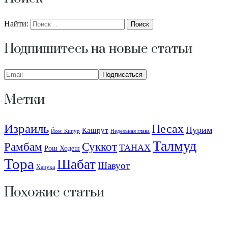
Найти:
Подпишитесь на новые статьи
Метки
Израиль
Песах
Пурим
Кашрут
Йом-Кипур
Недельная глава
Талмуд
Рамбам
Суккот
ТАНАХ
Рош Ходеш
Тора
Шабат
Шавуот
Ханука
Похожие статьи