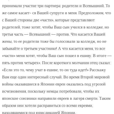
принимали участие три партнера: родители и Всевышний. То
же самое касает- ся Вашей супруги и меня. Предположим, что
с Вашей стороны две «части», которые представляют
родителей, тоже хотят, чтобы Ваш сын учился в колледже, но
третья часть — Всевышний — против. Что касается Вашей
жены, то ее родители тоже бы голосовали за колледж, но не
забывайте о третьем участнике! А что касается меня, то все
«части» меня хотят, чтобы Ваш сын пошел в ешиву. В итоге —
пять против четырех». После короткого молчания отец сказал:
«Если это то, чему учат в ешиве, то он туда идет!» Расскажу
Вам еще один интересный случай. Во время Второй мировой
войны оказавшиеся в Японии евреи оказались под угрозой
исчезновения, поскольку немцы потребовали, чтобы их
японские союзники направили евреев в лагеря смерти. Таким
образом они хотели расправиться со всеми евреями,
находящимися под юрисдикцией Японии.