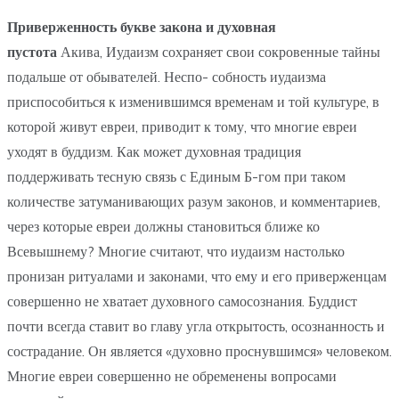
Приверженность букве закона и духовная
пустота
Акива, Иудаизм сохраняет свои сокровенные тайны
подальше от обывателей. Неспо- собность иудаизма
приспособиться к изменившимся временам и той культуре, в
которой живут евреи, приводит к тому, что многие евреи
уходят в буддизм. Как может духовная традиция
поддерживать тесную связь с Единым Б-гом при таком
количестве затуманивающих разум законов, и комментариев,
через которые евреи должны становиться ближе ко
Всевышнему? Многие считают, что иудаизм настолько
пронизан ритуалами и законами, что ему и его приверженцам
совершенно не хватает духовного самосознания. Буддист
почти всегда ставит во главу угла открытость, осознанность и
сострадание. Он является «духовно проснувшимся» человеком.
Многие евреи совершенно не обременены вопросами