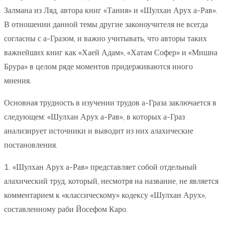
Залмана из Ляд, автора книг «Тания» и «Шулхан Арух а-Рав».
В отношении данной темы другие законоучителя не всегда
согласны с а-Гразом, и важно учитывать, что авторы таких
важнейших книг как «Хаей Адам», «Хатам Софер» и «Мишна
Брура» в целом ряде моментов придерживаются иного
мнения.
Основная трудность в изучении трудов а-Граза заключается в
следующем: «Шулхан Арух а-Рав», в которых а-Граз
анализирует источники и выводит из них алахические
постановления.
1. «Шулхан Арух а-Рав» представляет собой отдельный
алахический труд, который, несмотря на название, не является
комментарием к «классическому» кодексу «Шулхан Арух»,
составленному раби Йосефом Каро.