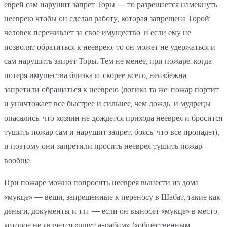
еврей сам нарушит запрет Торы — то разрешается намекнуть
нееврею чтобы он сделал работу, которая запрещена Торой:
человек переживает за свое имущество, и если ему не
позволят обратиться к нееврею, то он может не удержаться и
сам нарушить запрет Торы. Тем не менее, при пожаре, когда
потеря имущества близка и, скорее всего, неизбежна,
запретили обращаться к нееврею (логика та же: пожар портит
и уничтожает все быстрее и сильнее, чем дождь, и мудрецы
опасались, что хозяин не дождется прихода нееврея и бросится
тушить пожар сам и нарушит запрет, боясь, что все пропадет),
и поэтому они запретили просить нееврея тушить пожар
вообще.
При пожаре можно попросить нееврея вынести из дома
«мукце» — вещи, запрещенные к переносу в Шабат, такие как
деньги, документы и т.п. — если он выносет «мукце» в место,
которое не является «ршут а-рабим» («общественным