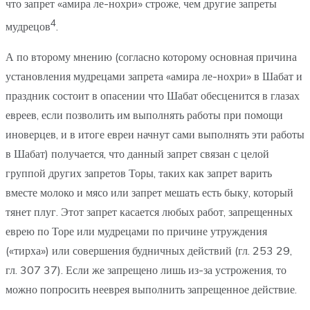
что запрет «амира ле-нохри» строже, чем другие запреты
4
мудрецов
.
А по второму мнению (согласно которому основная причина
установления мудрецами запрета «амира ле-нохри» в Шабат и
праздник состоит в опасении что Шабат обесценится в глазах
евреев, если позволить им выполнять работы при помощи
иноверцев, и в итоге евреи начнут сами выполнять эти работы
в Шабат) получается, что данный запрет связан с целой
группой других запретов Торы, таких как запрет варить
вместе молоко и мясо или запрет мешать есть быку, который
тянет плуг. Этот запрет касается любых работ, запрещенных
еврею по Торе или мудрецами по причине утруждения
(«тирха») или совершения будничных действий (гл. 253 29,
гл. 307 37). Если же запрещено лишь из-за устрожения, то
можно попросить нееврея выполнить запрещенное действие.