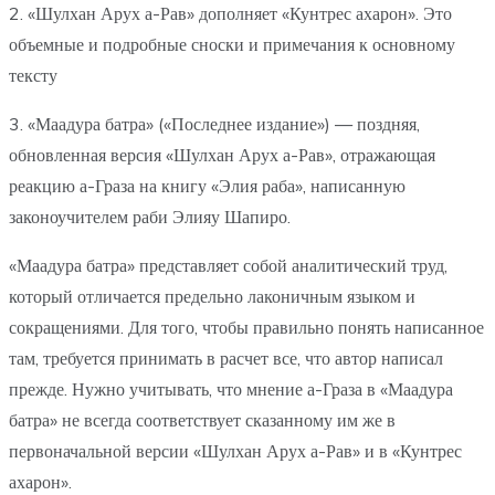
2. «Шулхан Арух а-Рав» дополняет «Кунтрес ахарон». Это
объемные и подробные сноски и примечания к основному
тексту
3. «Маадура батра» («Последнее издание») — поздняя,
обновленная версия «Шулхан Арух а-Рав», отражающая
реакцию а-Граза на книгу «Элия раба», написанную
законоучителем раби Элияу Шапиро.
«Маадура батра» представляет собой аналитический труд,
который отличается предельно лаконичным языком и
сокращениями. Для того, чтобы правильно понять написанное
там, требуется принимать в расчет все, что автор написал
прежде. Нужно учитывать, что мнение а-Граза в «Маадура
батра» не всегда соответствует сказанному им же в
первоначальной версии «Шулхан Арух а-Рав» и в «Кунтрес
ахарон».