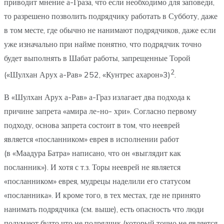
приводит мнение а-Граза, что если необходимо для заповеди,
то разрешено позволить подрядчику работать в Субботу, даже
в том месте, где обычно не нанимают подрядчиков, даже если
уже изначально при найме понятно, что подрядчик точно
будет выполнять в Шабат работы, запрещенные Торой
2
(«Шулхан Арух а-Рав» 252, «Кунтрес ахарон»3)
.
В «Шулхан Арух а-Рав» а-Граз излагает два подхода к
причине запрета «амира ле-но- хри». Согласно первому
подходу, основа запрета состоит в том, что нееврей
является «посланником» еврея в исполнении работ
(в «Маадура Батра» написано, что он «выглядит как
посланник»). И хотя с т.з. Торы нееврей не является
«посланником» еврея, мудрецы наделили его статусом
«посланника». И кроме того, в тех местах, где не принято
нанимать подрядчика (см. выше), есть опасность что люди
подумают будто что не подрядчик (который точно не является