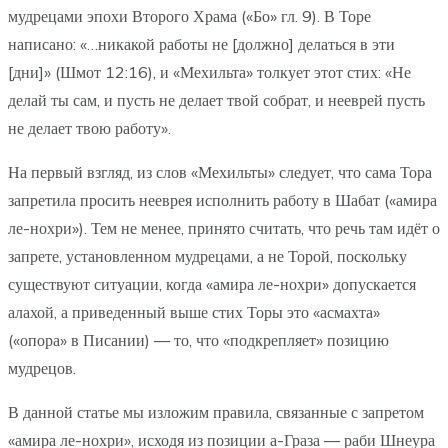
мудрецами эпохи Второго Храма («Бо» гл. 9). В Торе
написано: «…никакой работы не [должно] делаться в эти
[дни]» (Шмот 12:16), и «Мехильта» толкует этот стих: «Не
делай ты сам, и пусть не делает твой собрат, и нееврей пусть
не делает твою работу».
На первый взгляд, из слов «Мехильты» следует, что сама Тора
запретила просить нееврея исполнить работу в Шабат («амира
ле-нохри»). Тем не менее, принято считать, что речь там идёт о
запрете, установленном мудрецами, а не Торой, поскольку
существуют ситуации, когда «амира ле-нохри» допускается
алахой, а приведенный выше стих Торы это «асмахта»
(«опора» в Писании) — то, что «подкрепляет» позицию
мудрецов.
В данной статье мы изложим правила, связанные с запретом
«амира ле-нохри», исходя из позиции а-Граза — раби Шнеура