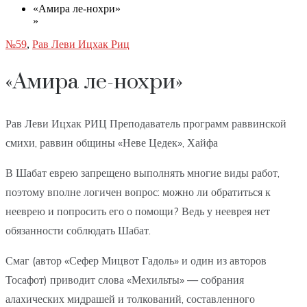
«Амира ле-нохри»
»
№59
,
Рав Леви Ицхак Риц
«Амира ле-нохри»
Рав Леви Ицхак РИЦ Преподаватель программ раввинской
смихи, раввин общины «Неве Цедек», Хайфа
В Шабат еврею запрещено выполнять многие виды работ,
поэтому вполне логичен вопрос: можно ли обратиться к
нееврею и попросить его о помощи? Ведь у нееврея нет
обязанности соблюдать Шабат.
Смаг (автор «Сефер Мицвот Гадоль» и один из авторов
Тосафот) приводит слова «Мехильты» — собрания
алахических мидрашей и толкований, составленного