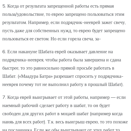
5. Когда от результата запрещенной работы есть прямая
польза/удовольствие, то еврею запрещено пользоваться этим
результатом. Например, если подрядчик-нееврей зажег свечу,
пусть даже для собственных нужд, то еврею будет запрещено
пользоваться ее светом. Но если горела свеча, за-
6. Если накануне Шабата еврей оказывает давление на
подрядчика-нееврея, чтобы работа была завершена и сдана
быстрее, то это равносильно прямой просьбе работать в
Шабат. («Маадура Батра» разрешает спросить у подрядчика-
нееврея почему тот не выполнил работу в прошлый Шабат).
7. Когда еврей выигрывает от этой работы, например — если
наемный рабочий сделает работу в шабат, то он будет
свободен для других работ в моцаей шабат (например когда
наняь для всех работ). Т.к. весь выигрыш еврею, то это похоже
на посланника. Если же обы выигрывают от этих работ то