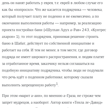
день он нанят работать у еврея, т.е. еврей в любом случае его
как бы «попросил». Что же касается подрядчика — человека,
который получает плату не поденно и не ежемесячно, а по
окончании выполнения работы — например, за реализацию
проекта постройки бани («Шулхан Арух а-Рав» 243, «Кунтрес
ахарон» 1), то этот подрядчик, принимая решение строить
баню в Шабат, действует по собственной инициативе и
работает на себя. И тем не менее, в том месте, где договор
подряда не имеет широкого распространения, и людям платят
за отработанное время, заказчику нельзя соглашаться на
подобную инициативу подрядчика, чтобы люди не подумали
что речь идёт о поденном работнике, которому сказали
1
выполнить запрещенную работу
.
При этом «марит а-аин», по мнению а-Граза, не строже чем
запрет мудрецов, а наоборот. Автор книги «Теила ле-Давид»