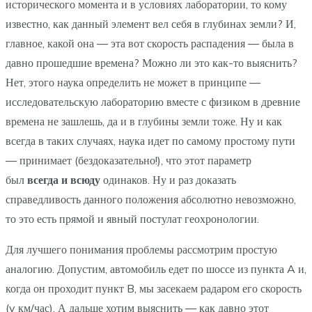
исторического момента и в условиях лаборатории, то кому
известно, как данный элемент вел себя в глубинах земли? И,
главное, какой она — эта вот скорость распадения — была в
давно прошедшие времена? Можно ли это как-то выяснить?
Нет, этого наука определить не может в принципе —
исследовательскую лабораторию вместе с физиком в древние
времена не зашлешь, да и в глубины земли тоже. Ну и как
всегда в таких случаях, наука идет по самому простому пути
— принимает (бездоказательно!), что этот параметр
был
всегда и всюду
одинаков. Ну и раз доказать
справедливость данного положения абсолютно невозможно,
то это есть прямой и явный постулат геохронологии.
Для лучшего понимания проблемы рассмотрим простую
аналогию. Допустим, автомобиль едет по шоссе из пункта A и,
когда он проходит пункт B, мы засекаем радаром его скорость
(v км/час). А дальше хотим выяснить — как давно этот