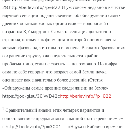
28.http://berlev.info/?p=822 И уж совсем недавно в качестве
научной сенсации поданы сведения об обнаружении самых
древних останков живых организмов — водорослей с
возрастом 3,7 млрд. лет. Сама эта сенсация достаточно
странная, потому как формация, в которой они выявлены,
метаморфизована, т.е. сильно изменена. В таких образованиях
сохранение структур жизнедеятельности крайне
проблематично, если не сказать — невозможно. Но цифра
сама по себе говорит, что возраст самой Земли наука
оценивает как значительно более древний. (Статья
«Обнаружены самые древние следы жизни на Земле»
https://goo-gl.su/38lWB42c
http://berlev.info/?p=822
2
Сравнительный анализ этих четырех вариантов и
сопоставление с предлагаемым в данной статье решением см.
в http:// berlev.info/?p=3001 — «Наука и Библия о времени