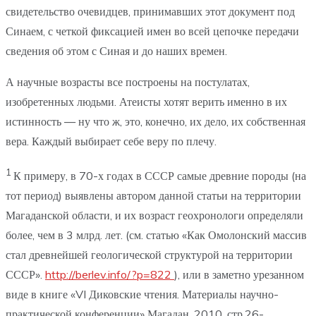
свидетельство очевидцев, принимавших этот документ под
Синаем, с четкой фиксацией имен во всей цепочке передачи
сведения об этом с Синая и до наших времен.
А научные возрасты все построены на постулатах,
изобретенных людьми. Атеисты хотят верить именно в их
истинность — ну что ж, это, конечно, их дело, их собственная
вера. Каждый выбирает себе веру по плечу.
1
К примеру, в 70-х годах в СССР самые древние породы (на
тот период) выявлены автором данной статьи на территории
Магаданской области, и их возраст геохронологи определяли
более, чем в 3 млрд. лет. (см. статью «Как Омолонский массив
стал древнейшей геологической структурой на территории
СССР».
http://berlev.info/?p=822
), или в заметно урезанном
виде в книге «VI Диковские чтения. Материалы научно-
практической конференции» Магадан. 2010, стр.26-