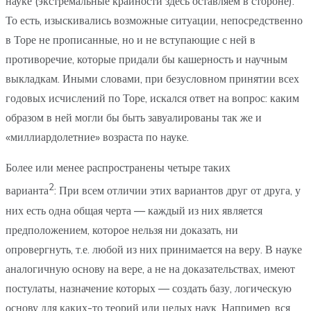
науке (экстремальные крайности здесь оставляем в стороне).
То есть, изыскивались возможные ситуации, непосредственно
в Торе не прописанные, но и не вступающие с ней в
противоречие, которые придали бы кашерность и научным
выкладкам. Иными словами, при безусловном принятии всех
годовых исчислений по Торе, искался ответ на вопрос: каким
образом в ней могли бы быть завуалированы так же и
«миллиардолетние» возраста по науке.
Более или менее распространены четыре таких
2
варианта
: При всем отличии этих вариантов друг от друга, у
них есть одна общая черта — каждый из них является
предположением, которое нельзя ни доказать, ни
опровергнуть, т.е. любой из них принимается на веру. В науке
аналогичную основу на вере, а не на доказательствах, имеют
постулаты, назначение которых — создать базу, логическую
основу для каких-то теорий или целых наук. Например, вся