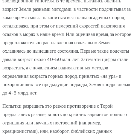
эволюционной гипотезы. В те времена пытались оценить
возраст Земли разными методами, в частности подсчитывая за
какое время смогла накопиться вся толща осадочных пород,
отталкиваясь при этом от измерений скоростей накопления
осадков в морях в наше время. Или оценивая время, за которое
предположительно расплавленная изначально Земля
охладилась до нынешнего состояния. Первые такие подсчеты
давали возраст около 40-50 млн. лет. Затем эти цифры стали
возрастать, а с появлением радиоактивных методов
определения возраста горных пород, принятых «на ура» и
похоронивших все предыдущие подходы, Земля «подревнела»
до 4-5 млрд. лет.
Попытки разрешить это резкое противоречие с Торой
предлагались разные, вплоть до крайних вариантов полного
отрицания или научных построений (например,
креационистами), или, наоборот, библейских данных