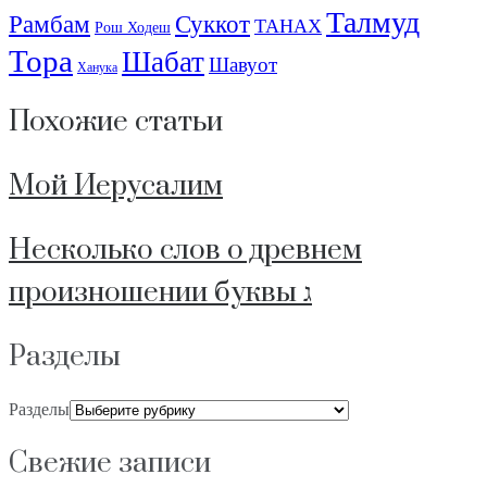
Талмуд
Рамбам
Суккот
ТАНАХ
Рош Ходеш
Тора
Шабат
Шавуот
Ханука
Похожие статьи
Мой Иерусалим
Несколько слов о древнем
произношении буквы ג
Разделы
Разделы
Свежие записи