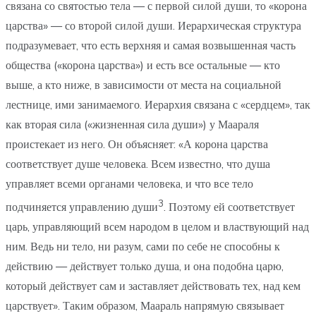
связана со святостью тела — с первой силой души, то «корона
царства» — со второй силой души. Иерархическая структура
подразумевает, что есть верхняя и самая возвышенная часть
общества («корона царства») и есть все остальные — кто
выше, а кто ниже, в зависимости от места на социальной
лестнице, ими занимаемого. Иерархия связана с «сердцем», так
как вторая сила («жизненная сила души») у Маараля
проистекает из него. Он объясняет: «А корона царства
соответствует душе человека. Всем известно, что душа
управляет всеми органами человека, и что все тело
3
подчиняется управлению души
. Поэтому ей соответствует
царь, управляющий всем народом в целом и властвующий над
ним. Ведь ни тело, ни разум, сами по себе не способны к
действию — действует только душа, и она подобна царю,
который действует сам и заставляет действовать тех, над кем
царствует». Таким образом, Маараль напрямую связывает