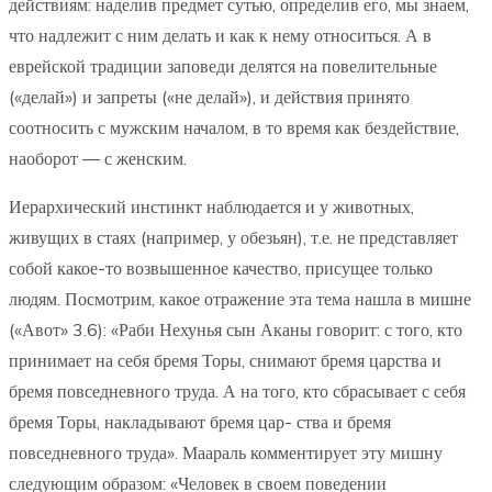
действиям: наделив предмет сутью, определив его, мы знаем,
что надлежит с ним делать и как к нему относиться. А в
еврейской традиции заповеди делятся на повелительные
(«делай») и запреты («не делай»), и действия принято
соотносить с мужским началом, в то время как бездействие,
наоборот — с женским.
Иерархический инстинкт наблюдается и у животных,
живущих в стаях (например, у обезьян), т.е. не представляет
собой какое-то возвышенное качество, присущее только
людям. Посмотрим, какое отражение эта тема нашла в мишне
(«Авот» 3.6): «Раби Нехунья сын Аканы говорит: с того, кто
принимает на себя бремя Торы, снимают бремя царства и
бремя повседневного труда. А на того, кто сбрасывает с себя
бремя Торы, накладывают бремя цар- ства и бремя
повседневного труда». Маараль комментирует эту мишну
следующим образом: «Человек в своем поведении