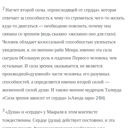
2
Насчет второй силы, «происходящей от сердца», которая
отвечает за способность к чему-то стремиться, чего-то желать,
куда-то двигаться — необходимо пояснить, почему она
связана со зрением (ведь сказано: «желанно оно для глаз»).
Человек обладает колоссальной способностью увлекаться
увиденным, и, по мнению раби Меира, именно эта сила
сыграла б€ольшую роль в падении Первого человека, чем
остальные. И сила зрения, оказывается, не является
производной«духовной» части человека, его разумных
способностей, а определяется именно второй силой —
жизненной силой души. И таково мнение мудрецов Талмуда:
«Сила зрения зависит от сердца» («Авода зара» 28б).
3
«Душа» и «сердце» у Маараля в этом контексте
тождественны. Сердце (душа) действует постоянно, и эта
непрерывность функционирования необходима с т.з.