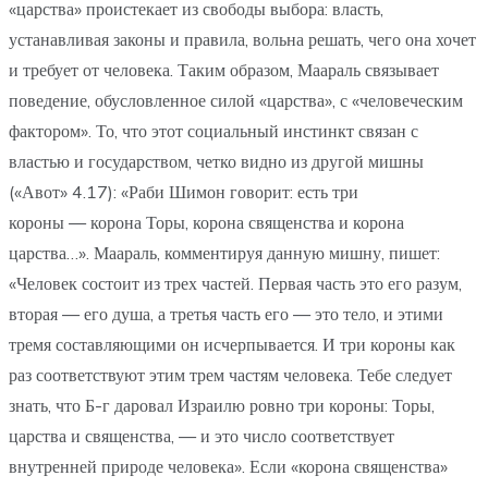
«царства» проистекает из свободы выбора: власть,
устанавливая законы и правила, вольна решать, чего она хочет
и требует от человека. Таким образом, Маараль связывает
поведение, обусловленное силой «царства», с «человеческим
фактором». То, что этот социальный инстинкт связан с
властью и государством, четко видно из другой мишны
(«Авот» 4.17): «Раби Шимон говорит: есть три
короны — корона Торы, корона священства и корона
царства…». Маараль, комментируя данную мишну, пишет:
«Человек состоит из трех частей. Первая часть это его разум,
вторая — его душа, а третья часть его — это тело, и этими
тремя составляющими он исчерпывается. И три короны как
раз соответствуют этим трем частям человека. Тебе следует
знать, что Б-г даровал Израилю ровно три короны: Торы,
царства и священства, — и это число соответствует
внутренней природе человека». Если «корона священства»