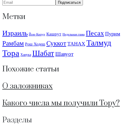
Метки
Израиль
Песах
Пурим
Кашрут
Йом-Кипур
Недельная глава
Талмуд
Рамбам
Суккот
ТАНАХ
Рош Ходеш
Тора
Шабат
Шавуот
Ханука
Похожие статьи
О заложниках
Какого числа мы получили Тору?
Разделы