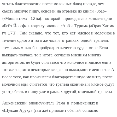
читать благословение после молочных блюд прежде, чем
съесть мясную пищу, основан на отрывке из книги «Зоар»
(«Мишпатим» 125а), который приводится в комментарии
«Бейт Йосеф» к кодексу законов «Арбаа Турим» («Орах Хаим»
гл. 173). Там сказано, что тот, кто ест мясное и молочное в
течение одного и того же часа и в рамках одной трапезы,
тем самым как бы пробуждает качество суда в мире. Если
выждать полчаса, то в итоге, согласно мнениям многих
авторитетов, не будет считаться что молочное и мясное ели в
тот же час, хотя некоторые все равно выжидают именно час. А
после того, как произнесли благодарственную молитву после
молочной еды, считается, что трапеза окончена и мясное будут
употреблять в пищу уже в рамках другой, отдельной трапезы.
Ашкеназский законоучитель Рама в примечаниях к
«Шулхан Аруху» (там же) приводит обычай, согласно