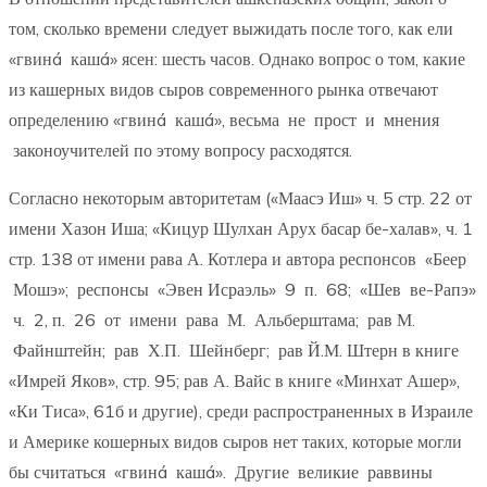
том, сколько времени следует выжидать после того, как ели
«гвинá кашá» ясен: шесть часов. Однако вопрос о том, какие
из кашерных видов сыров современного рынка отвечают
определению «гвинá кашá», весьма не прост и мнения
законоучителей по этому вопросу расходятся.
Согласно некоторым авторитетам («Маасэ Иш» ч. 5 стр. 22 от
имени Хазон Иша; «Кицур Шулхан Арух басар бе-халав», ч. 1
стр. 138 от имени рава А. Котлера и автора респонсов «Беер
Мошэ»; респонсы «Эвен Исраэль» 9 п. 68; «Шев ве-Рапэ»
ч. 2, п. 26 от имени рава М. Альберштама; рав М.
Файнштейн; рав Х.П. Шейнберг; рав Й.М. Штерн в книге
«Имрей Яков», стр. 95; рав А. Вайс в книге «Минхат Ашер»,
«Ки Тиса», 61б и другие), среди распространенных в Израиле
и Америке кошерных видов сыров нет таких, которые могли
бы считаться «гвинá кашá». Другие великие раввины