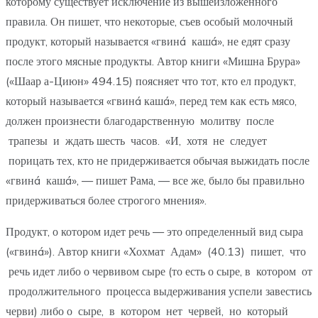
которому существует исключение из вышеизложенного
правила. Он пишет, что некоторые, съев особый молочный
продукт, который называется «гвинá кашá», не едят сразу
после этого мясные продукты. Автор книги «Мишна Брура»
(«Шаар а-Циюн» 494.15) поясняет что тот, кто ел продукт,
который называется «гвинá кашá», перед тем как есть мясо,
должен произнести благодарственную молитву после
трапезы и ждать шесть часов. «И, хотя не следует
порицать тех, кто не придерживается обычая выжидать после
«гвинá кашá», — пишет Рама, — все же, было бы правильно
придерживаться более строгого мнения».
Продукт, о котором идет речь — это определенный вид сыра
(«гвинá»). Автор книги «Хохмат Адам» (40.13) пишет, что
речь идет либо о червивом сыре (то есть о сыре, в котором от
продолжительного процесса выдерживания успели завестись
черви) либо о сыре, в котором нет червей, но который