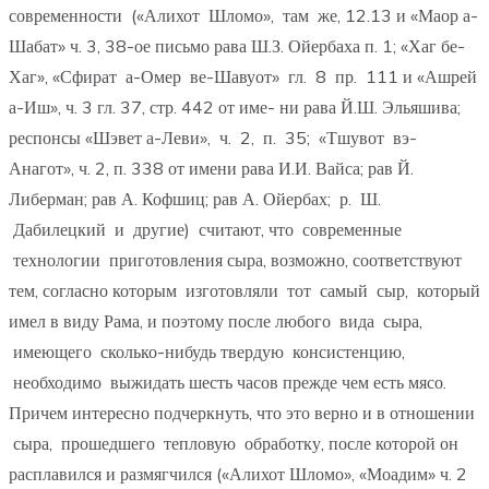
современности («Алихот Шломо», там же, 12.13 и «Маор а-
Шабат» ч. 3, 38-ое письмо рава Ш.З. Ойербаха п. 1; «Хаг бе-
Хаг», «Сфират а-Омер ве-Шавуот» гл. 8 пр. 111 и «Ашрей
а-Иш», ч. 3 гл. 37, стр. 442 от име- ни рава Й.Ш. Эльяшива;
респонсы «Шэвет а-Леви», ч. 2, п. 35; «Тшувот вэ-
Анагот», ч. 2, п. 338 от имени рава И.И. Вайса; рав Й.
Либерман; рав А. Кофшиц; рав А. Ойербах; р. Ш.
Дабилецкий и другие) считают, что современные
технологии приготовления сыра, возможно, соответствуют
тем, согласно которым изготовляли тот самый сыр, который
имел в виду Рама, и поэтому после любого вида сыра,
имеющего сколько-нибудь твердую консистенцию,
необходимо выжидать шесть часов прежде чем есть мясо.
Причем интересно подчеркнуть, что это верно и в отношении
сыра, прошедшего тепловую обработку, после которой он
расплавился и размягчился («Алихот Шломо», «Моадим» ч. 2