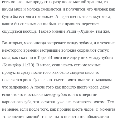
есть мо- лочные продукты сразу после мясной трапезы, то
вкусы мяса и молока смешаются, и получится, что человек как
будто бы ест мясо с молоком. А через шесть часов вкус мяса,
каким бы сильным он ни был, как правило, перестает
ощущаться вообще. Таково мнение Раши («Хулин», там же).
Во-вторых, мясо иногда застревает между зубами, и в течение
некоторого времени застрявшие волокна сохраняют статус
мяса, как сказано в Торе: «И мясо все еще у них между зубов»
(Бамидбар 11:33). В итоге, если начать есть молочные
продукты сразу после того, как было съедено мясо, то
появляется риск буквально съесть мясо вместе с молоком,
что запрещено. А после того как прошло шесть часов, даже
если что-то и осталось между зубов или в отверстии
кариозного зуба, эти остатки уже не считаются мясом. Тем
не менее, если после того, как прошло шесть часов с момента
завершения мясной трапе- зы, в полости рта обнаружили