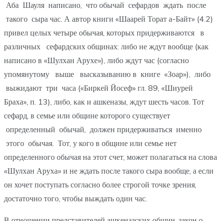
Аба Шауля написано, что обычай сефардов ждать после
такого сыра час. А автор книги «Шаарей Торат а-Байт» (4.2)
привел целых четыре обычая, которых придерживаются в
различных сефардских общинах: либо не ждут вообще (как
написано в «Шулхан Арухе»), либо ждут час (согласно
упомянутому выше высказыванию в книге «Зоар»), либо
выжидают три часа («Биркей Йосеф» гл. 89, «Шиурей
Браха», п. 13), либо, как и ашкеназы, ждут шесть часов. Тот
сефард, в семье или общине которого существует
определенный обычай, должен придерживаться именно
этого обычая. Тот, у кого в общине или семье нет
определенного обычая на этот счет, может полагаться на слова
«Шулхан Аруха» и не ждать после такого сыра вообще, а если
он хочет поступать согласно более строгой точке зрения,
достаточно того, чтобы выждать один час.
В отношении представителей ашкеназских общин, закон о