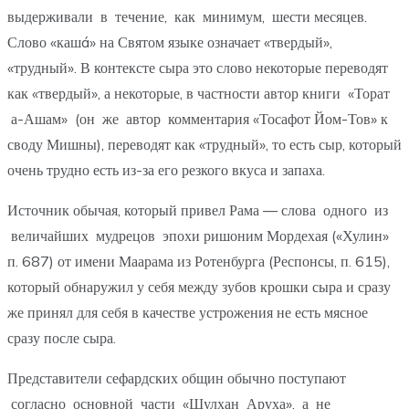
выдерживали в течение, как минимум, шести месяцев.
Слово «кашá» на Святом языке означает «твердый»,
«трудный». В контексте сыра это слово некоторые переводят
как «твердый», а некоторые, в частности автор книги «Торат
а-Ашам» (он же автор комментария «Тосафот Йом-Тов» к
своду Мишны), переводят как «трудный», то есть сыр, который
очень трудно есть из-за его резкого вкуса и запаха.
Источник обычая, который привел Рама — слова одного из
величайших мудрецов эпохи ришоним Мордехая («Хулин»
п. 687) от имени Маарама из Ротенбурга (Респонсы, п. 615),
который обнаружил у себя между зубов крошки сыра и сразу
же принял для себя в качестве устрожения не есть мясное
сразу после сыра.
Представители сефардских общин обычно поступают
согласно основной части «Шулхан Аруха», а не