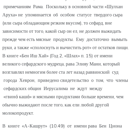
примечаниям Рама. Поскольку в основной части «Шулхан
Аруха» не упоминается об особом статусе твердого сыра
(или сыра обладающим резким вкусом), то сефард, вне
зависимости от того, какой сыр он ел, не должен выжидать
прежде чем есть мясные продукты. Ему достаточно вымыть
руки, а также «сполоснуть и вычистить рот» от остатков пищи.
В книге «Бен Иш Хай» (Год 2, «Шлах» п. 15) от имени
великого сефардского мудреца, рава Элияу Мани, который
возглавлял немногим более ста лет назад раввинский суд
города Хеврон, приведено свидетельство о том, что члены
сефардских общин Иерусалима не ждут между
«гвинá кашá» и мясными продуктами больше времени, чем
обычно выжидают после того, как ели любой другой
молокопродукт.
В книге «А-Кашрут» (10.49) от имени рава Бен Циона