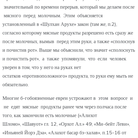
значительный по времени перерыв, который мы делаем после
мясного перед молочным. Этим объясняется
установленный в «Шулхан Арухе» закон (там же, п.2),
согласно которому мясные продукты разрешено есть сразу же
после молочных, вымыв перед этим руки, а также «сполоснув
и почистив рот». Выше мы объяснили, что значит «сполоснуть
и почистить рот», а также упомянули, что если человек
уверен в том, что у него на руках нет
остатков «противоположного» продукта, то руки ему мыть не
обязательно.
Многие б-гобоязненные евреи устрожают в этом вопросе и
не едят мясные продукты ранее чем через полчаса после
того, как закончили есть молочные («Алихот
Шломо», «Шавуот» гл. 12, «Орхот Ал.» 49; «Ми-бейт Леви»,
«Иньяней Йорэ Дэа», «Алахот басар бэ-халав», п.15-16 от