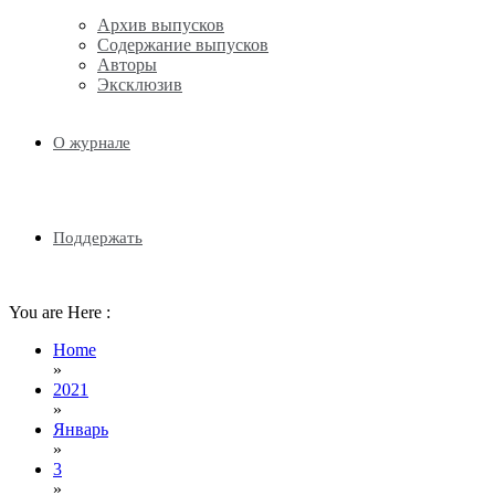
Email
Архив выпусков
Содержание выпусков
Авторы
Эксклюзив
О журнале
Поддержать
You are Here :
Home
»
2021
»
Январь
»
3
»