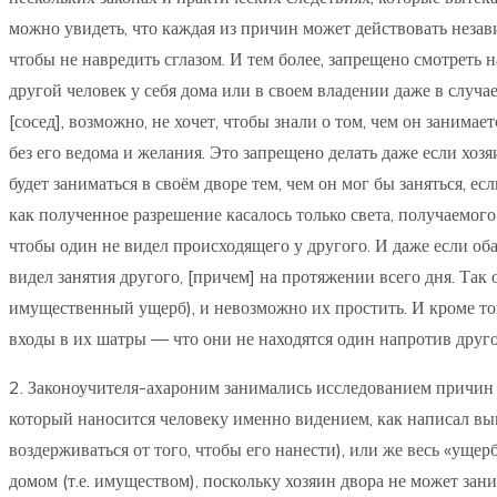
можно увидеть, что каждая из причин может действовать незави
чтобы не навредить сглазом. И тем более, запрещено смотреть 
другой человек у себя дома или в своем владении даже в случае
[сосед], возможно, не хочет, чтобы знали о том, чем он занимае
без его ведома и желания. Это запрещено делать даже если хозяи
будет заниматься в своём дворе тем, чем он мог бы заняться, е
как полученное разрешение касалось только света, получаемого 
чтобы один не видел происходящего у другого. И даже если оба
видел занятия другого, [причем] на протяжении всего дня. Так 
имущественный ущерб), и невозможно их простить. И кроме того
входы в их шатры — что они не находятся один напротив друго
2. Законоучителя-ахароним занимались исследованием причин и
который наносится человеку именно видением, как написал вы
воздерживаться от того, чтобы его нанести), или же весь «уще
домом (т.е. имуществом), поскольку хозяин двора не может зан