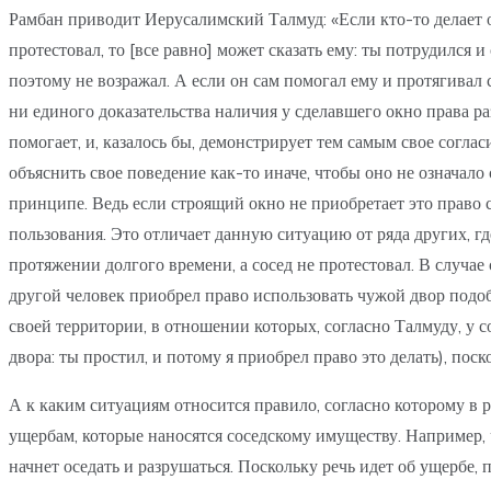
Рамбан приводит Иерусалимский Талмуд: «Если кто-то делает окн
протестовал, то [все равно] может сказать ему: ты потрудился и
поэтому не возражал. А если он сам помогал ему и протягивал с
ни единого доказательства наличия у сделавшего окно права ра
помогает, и, казалось бы, демонстрирует тем самым свое соглас
объяснить свое поведение как-то иначе, чтобы оно не означало
принципе. Ведь если строящий окно не приобретает это право се
пользования. Это отличает данную ситуацию от ряда других, г
протяжении долгого времени, а сосед не протестовал. В случае 
другой человек приобрел право использовать чужой двор подо
своей территории, в отношении которых, согласно Талмуду, у сос
двора: ты простил, и потому я приобрел право это делать), пос
А к каким ситуациям относится правило, согласно которому в р
ущербам, которые наносятся соседскому имуществу. Например, 
начнет оседать и разрушаться. Поскольку речь идет об ущербе,