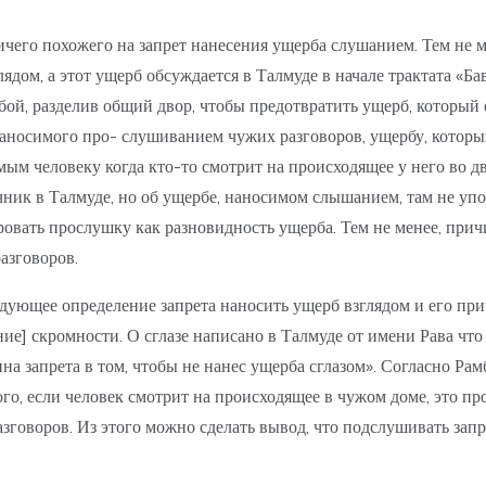
 ничего похожего на запрет нанесения ущерба слушанием. Тем не
дом, а этот ущерб обсуждается в Талмуде в начале трактата «Бав
обой, разделив общий двор, чтобы предотвратить ущерб, который 
наносимого про- слушиванием чужих разговоров, ущербу, которы
ым человеку когда кто-то смотрит на происходящее у него во д
точник в Талмуде, но об ущербе, наносимом слышанием, там не у
вать прослушку как разновидность ущерба. Тем не менее, прич
азговоров.
следующее определение запрета наносить ущерб взглядом и его пр
ие] скромности. О сглазе написано в Талмуде от имени Рава что
ина запрета в том, чтобы не нанес ущерба сглазом». Согласно Рам
того, если человек смотрит на происходящее в чужом доме, это 
говоров. Из этого можно сделать вывод, что подслушивать запре