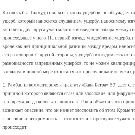
Казалось бы, Талмуд, говоря о законах ущербов, не обсуждает
ущерб, который наносится слушанием, ущербу, наносимому взгля
заставить друг друга участвовать в возведении забора между с
происходящее у него. На первый взгляд, уподобление ущерба, 
вроде как нет принципиальной разницы между вредом, наносим
его разговоров. С другой стороны, у ущерба взглядом есть ис
разновидности запрещенных ущербов, то не можем квалифициро
взглядом, в полной мере относятся и к прослушиванию чужих р
1. Рамбан (в комментариях к трактату «Бава Батра» 59) дает 
причиной которого являются сглаз или злословие, или [нарушен
в то время, когда колосья налились. И Раши объяснил, что прич
возникает опасение, что он начнет злословить об этом. Кроме 
злословие и нескромность — относятся и к прослушке чужих раз
происходит.