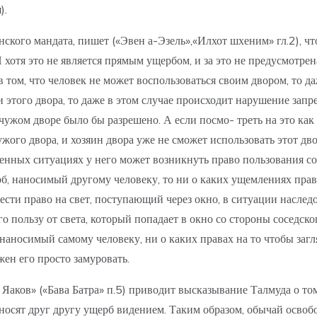
).
кого мандата, пишет («Эвен а-Эзель»,«Илхот шхеним» гл.2), что
И хотя это не является прямым ущербом, и за это не предусмотре
том, что человек не может воспользоваться своим двором, то даже
и этого двора, то даже в этом случае происходит нарушение зап
чужом дворе было бы разрешено. А если посмо- треть на это как
жого двора, и хозяин двора уже не сможет использовать этот дв
ленных ситуациях у него может возникнуть право пользования со
рб, наносимый другому человеку, то ни о каких ущемлениях прав
ти право на свет, поступающий через окно, в ситуации наследов
 пользу от света, который попадает в окно со стороны соседског
 наносимый самому человеку, ни о каких правах на то чтобы загл
ен его просто замуровать.
Яаков» («Бава Батра» п.5) приводит высказывание Талмуда о том,
аносят друг другу ущерб видением. Таким образом, обычай освобо