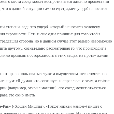
хожего места сосед может воспротивиться даже по прошествии
м, что в данной ситуации сам сосед страдает, ущерб наносится
ей степени, ведь это ущерб, который наносится человеку
ния скромности. Есть и еще одна причина: для того чтобы
радавшая сторона, но в данном случае этот размер невозможно
ить другому, сознательно рассматривая то, что происходит в
тоянно проявлять осторожность в этих вещах, на протя- жении
чают право пользоваться чужим имуществом, несостоятельно.
ть шум: «Я думал, что соглашусь и справлюсь с этим, а сейчас
рии (например, открыл магазин), его сосед может отказаться
рава это окно иметь.
 а-Рав» («Хошен Мишпат», «Илхот низкей мамон») пишет о
ых наличествует лишь одна из этих причин. Из сказанного им