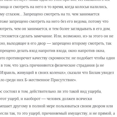
ща и смотреть на него в то время, когда колосья налились,
ему сглазом… Запрещено смотреть на то, чем занимается
 тоже запрещено смотреть на него без его ведома, потому что
отреть, чем он занимается, и тем более заглядывать в его дом,
стесняется сделать замечание. Или, возможно, из-за этого он не
окно, выходящее в его двор — запрещено второму смотреть, так
апрещено делать вход напротив входа, окно напротив окна,
 это противоречит качеству скромности: не подобает чтобы один
 в том, что здесь причиняются физические страдания (а не
 Израиль, живущий в своих коленах», сказали что Билам увидел
ало среди них Б-жественное Присутствие».
состоял в том, действительно ли это такой вид ущерба,
тот ущерб, и наоборот — человек должен всячески
к мешает другому в полной мере пользоваться своим двором или
если так, то это ущерб, причиняемый имуществу, и не прямой, а