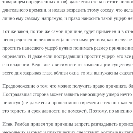
товарищем определенных прав), даже если стена в итоге полн
длительного времени, и нельзя возразить этому соседу, что дела
лично ему самому, напрямую, и право наносить такой ущерб н
Тот же закон, по той же самой причине, будет применен и в о
непосредственно человеком (а не его имуществом, как в случае
простить нанесшего ущерб нужно понимать размер причиненног
определить. И даже если пострадавший простит ущерб, это все 
его владении. Ведь вне зависимости от компенсации существует
всего дня закрывая глаза вблизи окна, то мы вынуждены сказат
Предположение о том, что можно получить право причинять бл
Пострадавшая сторона может заявить наносящему ущерб нечто по
не могу» (т.е. даже если прошло много времени с тех пор, как 
это терпеть, и срок давности не поможет). Поэтому, по мнению Р
Итак, Рамбан привел три причины запрета разглядывать проис
нескольких законах и практических следствиях, которые вытека