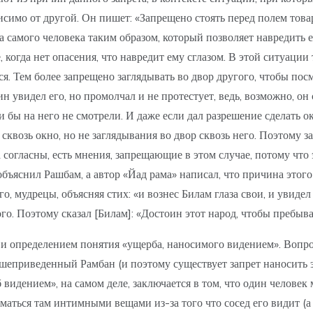
симо от другой. Он пишет: «Запрещено стоять перед полем товари
на самого человека таким образом, который позволяет навредить 
, когда нет опасения, что навредит ему сглазом. В этой ситуации
тся. Тем более запрещено заглядывать во двор другого, чтобы посм
н увидел его, но промолчал и не протестует, ведь, возможно, он 
сли бы на него не смотрели. И даже если дал разрешение сделать 
сквозь окно, но не заглядывания во двор сквозь него. Поэтому з
 согласны, есть мнения, запрещающие в этом случае, потому что
объяснил Рашбам, а автор «Йад рама» написал, что причина этого
, мудрецы, объясняя стих: «и вознес Билам глаза свои, и увидел
го. Поэтому сказал [Билам]: «Достоин этот народ, чтобы пребыв
 определением понятия «ущерба, наносимого видением». Вопрос 
шеприведенный Рамбан (и поэтому существует запрет наносить э
рб видением», на самом деле, заключается в том, что один челове
иматься там интимными вещами из-за того что сосед его видит (а 