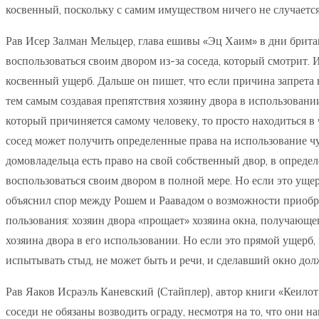
косвенный, поскольку с самим имуществом ничего не случается
Рав Исер Залман Мельцер, глава ешивы «Эц Хаим» в дни британс
воспользоваться своим двором из-за соседа, который смотрит. 
косвенный ущерб. Дальше он пишет, что если причина запрета в 
тем самым создавая препятствия хозяину двора в использовани
который причиняется самому человеку, то просто находиться в 
сосед может получить определенные права на использование чу
домовладельца есть право на свой собственный двор, в опреде
воспользоваться своим двором в полной мере. Но если это уще
объяснил спор между Рошем и Раавадом о возможности приобрес
пользования: хозяин двора «прощает» хозяина окна, получающего
хозяина двора в его использовании. Но если это прямой ущерб,
испытывать стыд, не может быть и речи, и сделавший окно долж
Рав Яаков Исраэль Каневский (Стайплер), автор книги «Кеилот 
соседи не обязаны возводить ограду, несмотря на то, что они н