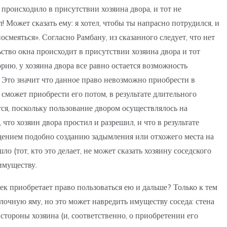
 происходило в присутствии хозяина двора, и тот не
л! Может сказать ему: я хотел, чтобы ты напрасно потрудился, и
смеяться». Согласно Рамбану, из сказанного следует, что нет
ьство окна происходит в присутствии хозяина двора и тот
орию, у хозяина двора все равно остается возможность
о. Это значит что данное право невозможно приобрести в
е сможет приобрести его потом, в результате длительного
ся, поскольку пользование двором осуществлялось на
что хозяин двора простил и разрешил, и что в результате
дением подобно созданию задымления или отхожего места на
о (тот, кто это делает, не может сказать хозяину соседского
 имуществу.
ек приобретает право пользоваться ею и дальше? Только к тем
лочную яму, но это может навредить имуществу соседа: стена
стороны хозяина (и, соответственно, о приобретении его