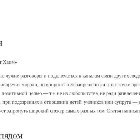
н
т Хаим»
ь чужие разговоры и подключаться к каналам связи других людей
иворечит морали, но вопрос в том, запрещено ли это с точки зре
 позитивной целью — т.е. не из любопытства, не ради развлечени
, при подозрениях в отношении детей, учеников или супруга — 
бует затронуть широкий спектр самых разных тем. Статья напис
глядом