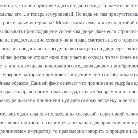
о так, что оно будет выходить на двор соседа, то даже если это
 сделал его…, а теперь замуровывай. Но ведь он там присутствова
троительные материалы? Может сказать ему: я хотел над тобой по
зглядывать происходящее в соседском дворе: даже если строител
ие на предоставление хозяину окна права смотреть на его террит
 согласия предоставить соседу право смотреть на двор через окн
йчас (когда он строит окно при участии соседа), то тем более н
де те или иные права пользования соседским двором приобретают
с ущербом, который причиняется видением, нет способа доказать, 
бным образом. Данный факт означает что причинение ущерба ви
еда есть право протестовать всегда, сколько бы времени не прошл
кольку речь идет о причинении ущерба самому человеку, а не его
езультате длительного пользования соседской территорией челов
че- ловек построил на своем участке канал для орошения или ще
 причиняемом имуществу, то правомерно говорить о прощении со 