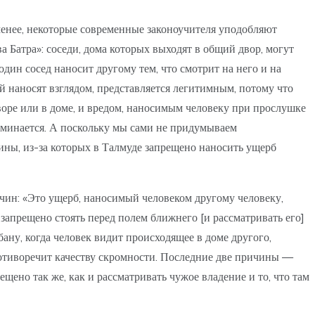
 менее, некоторые современные законоучителя уподобляют
а Батра»: соседи, дома которых выходят в общий двор, могут
один сосед наносит другому тем, что смотрит на него и на
й наносят взглядом, представляется легитимным, потому что
воре или в доме, и вредом, наносимым человеку при прослушке
поминается. А поскольку мы сами не придумываем
ины, из-за которых в Талмуде запрещено наносить ущерб
ичин: «Это ущерб, наносимый человеком другому человеку,
 запрещено стоять перед полем ближнего [и рассматривать его]
бану, когда человек видит происходящее в доме другого,
противоречит качеству скромности. Последние две причины —
щено так же, как и рассматривать чужое владение и то, что там