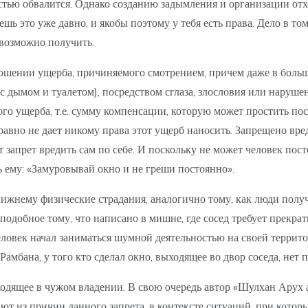
остью обвалится. Однако созданию задымления и организации от
ешь это уже давно, и якобы поэтому у тебя есть права. Дело в то
евозможно получить.
тношении ущерба, причиняемого смотрением, причем даже в больш
 с дымом и туалетом), посредством сглаза, злословия или наруше
о ущерба, т.е. сумму компенсации, которую может простить пост
равно не дает никому права этот ущерб наносить. Запрещено вред
 запрет вредить сам по себе. И поскольку не может человек пос
ь ему: «Замуровывай окно и не греши постоянно».
ижнему физические страдания, аналогично тому, как люди полу
добное тому, что написано в мишне, где сосед требует прекрати
человек начал заниматься шумной деятельностью на своей террито
амбана, у того кто сделал окно, выходящее во двор соседа, нет п
ходящее в чужом владении. В свою очередь автор «Шулхан Арух
ют из причин данного запрета, в контексте ситуаций, при котор