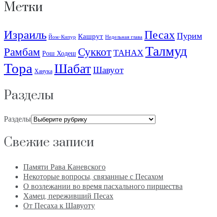
Метки
Израиль
Песах
Пурим
Кашрут
Йом-Кипур
Недельная глава
Талмуд
Рамбам
Суккот
ТАНАХ
Рош Ходеш
Тора
Шабат
Шавуот
Ханука
Разделы
Разделы
Свежие записи
Памяти Рава Каневского
Некоторые вопросы, связанные с Песахом
О возлежании во время пасхального пиршества
Хамец, переживший Песах
От Песаха к Шавуоту