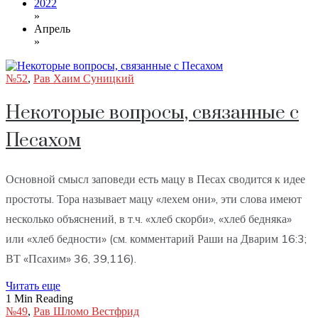
2022
»
Апрель
»
№52
,
Рав Хаим Суницкий
Некоторые вопросы, связанные с
Песахом
Основной смысл заповеди есть мацу в Песах сводится к идее
простоты. Тора называет мацу «лехем они», эти слова имеют
несколько объяснений, в т.ч. «хлеб скорби», «хлеб бедняка»
или «хлеб бедности» (см. комментарий Раши на Дварим 16:3;
ВТ «Псахим» 36, 39,116).
Читать еще
1 Min Reading
№49
,
Рав Шломо Вестфрид