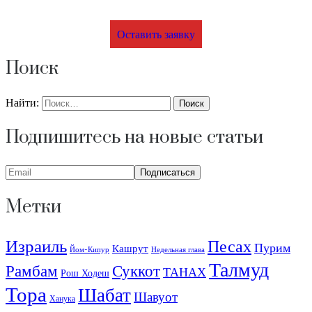
Оставить заявку
Поиск
Найти:
Подпишитесь на новые статьи
Метки
Израиль
Песах
Пурим
Кашрут
Йом-Кипур
Недельная глава
Талмуд
Рамбам
Суккот
ТАНАХ
Рош Ходеш
Тора
Шабат
Шавуот
Ханука