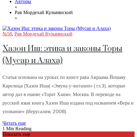
Авторы
»
Рав Мордехай Кульвянский
»
№58
,
Рав Мордехай Кульвянский
Хазон Иш: этика и законы Торы
(Мусар и Алаха)
Статья основана на уроках по книге рава Авраама Йешаяу
Карелица (Хазон Иша) «Эмуна у-витахон» ( гл.3), которые
автор дал в ешиве «Торат Хаим», Москва. В переводе на
русский язык книга Хазон Иша издана под названием «Вера и
упование» (Иерусалим, 2008).
Читать еще
1 Min Reading
Показать еще