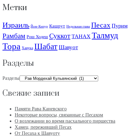
Метки
Израиль
Песах
Пурим
Кашрут
Йом-Кипур
Недельная глава
Талмуд
Рамбам
Суккот
ТАНАХ
Рош Ходеш
Тора
Шабат
Шавуот
Ханука
Разделы
Разделы
Свежие записи
Памяти Рава Каневского
Некоторые вопросы, связанные с Песахом
О возлежании во время пасхального пиршества
Хамец, переживший Песах
От Песаха к Шавуоту