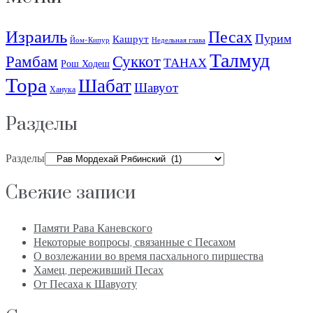
Израиль
Песах
Пурим
Кашрут
Йом-Кипур
Недельная глава
Талмуд
Рамбам
Суккот
ТАНАХ
Рош Ходеш
Тора
Шабат
Шавуот
Ханука
Разделы
Разделы
Свежие записи
Памяти Рава Каневского
Некоторые вопросы, связанные с Песахом
О возлежании во время пасхального пиршества
Хамец, переживший Песах
От Песаха к Шавуоту