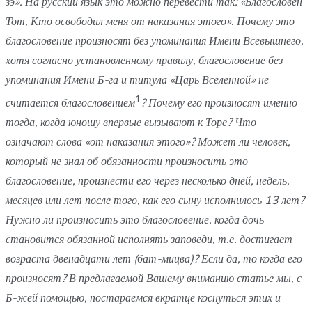
зэ». На русский язык это можно перевести так:
«Благословен
Тот, Кто освободил меня от наказания этого». Почему это
благословение произносят без упоминания Имени Всевышнего,
хотя согласно установленному правилу, благословение без
упоминания Имени Б-га и титула «Царь Вселенной» не
1
считается благословением
? Почему его произносят именно
тогда, когда юношу впервые вызывают к Торе? Что
означают слова «от наказания этого»? Может ли человек,
который не знал об обязанности произносить это
благословение, произнести его через несколько дней, недель,
месяцев или лет после того, как его сыну исполнилось 13 лет?
Нужно ли произносить это благословение, когда дочь
становится обязанной исполнять заповеди, т.е. достигает
возраста двенадцати лет (бат-мицва)? Если да, то когда его
произносят? В предлагаемой Вашему вниманию статье мы, с
Б-жей помощью, постараемся вкратце коснуться этих и