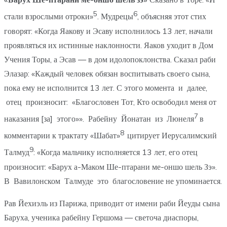
5
6
стали взрослыми отроки»
. Мудрецы
, объясняя этот стих
говорят: «Когда Яакову и Эсаву исполнилось 13 лет, начали
проявляться их истинные наклонности. Яаков уходит в Дом
Учения Торы, а Эсав — в дом идолопоклонства. Сказал раби
Элазар: «Каждый человек обязан воспитывать своего сына,
пока ему не исполнится 13 лет. С этого момента и далее,
отец произносит: «Благословен Тот, Кто освободил меня от
7
наказания [за] этого»». Рабейну Йонатан из Люнеля
в
8
комментарии к трактату «Шабат»
цитирует Иерусалимский
9
Талмуд
: «Когда мальчику исполняется 13 лет, его отец
произносит: «Барух а-Маком Ше-птарани ме-оншо шель Зэ».
В Вавилонском Талмуде это благословение не упоминается.
Рав Йехиэль из Парижа, приводит от имени раби Йеуды сына
Баруха, ученика рабейну Гершома — светоча диаспоры,