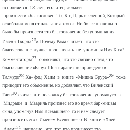
исполняется 13 лет, его отец должен
произнести «Благословен, Ты, Б-г, Царь вселенной, Который
освободил меня от наказания этого». Но более правильно
было бы произнести это благословение без упоминания
26
Имени Творца
». Почему Рама считает, что это
благословение лучше произносить не упоминая Имя Б-га?
27
Комментаторы
объясняют, что это связано с тем, что
благословение «Барух Ше-птарани» не приведено в
28
29
Талмуде
. Ха- фец Хаим в книге «Мишна Брура»
тоже
приводит это объяснение, но добавляет, что Виленский
30
Гаон
считал, что поскольку благословение упомянуто в
Мидраше и Маариль произнес его во время бар-мицвы
сына, упомянув Имя Всевышнего, то и нам следует
произносить его с Именем Всевышнего. В книге «Хаей
31
Адам»
написано, что тот, кто произнесет это