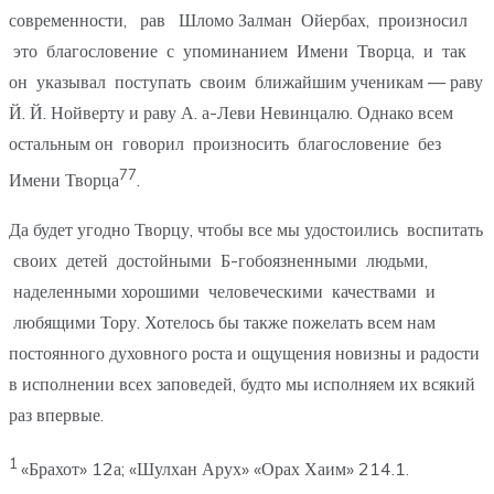
современности, рав Шломо Залман Ойербах, произносил
это благословение с упоминанием Имени Творца, и так
он указывал поступать своим ближайшим ученикам — раву
Й. Й. Нойверту и раву А. а-Леви Невинцалю. Однако всем
остальным он говорил произносить благословение без
77
Имени Творца
.
Да будет угодно Творцу, чтобы все мы удостоились воспитать
своих детей достойными Б-гобоязненными людьми,
наделенными хорошими человеческими качествами и
любящими Тору. Хотелось бы также пожелать всем нам
постоянного духовного роста и ощущения новизны и радости
в исполнении всех заповедей, будто мы исполняем их всякий
раз впервые.
1
«Брахот» 12а; «Шулхан Арух» «Орах Хаим» 214.1.