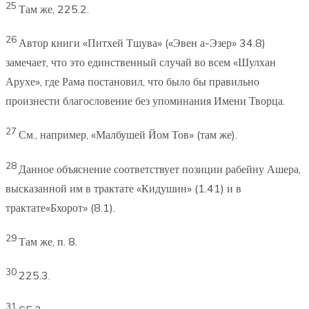
25
Там же, 225.2.
26
Автор книги «Питхей Тшува» («Эвен а-Эзер» 34.8)
замечает, что это единственный случай во всем «Шулхан
Арухе», где Рама постановил, что было бы правильно
произнести благословение без упоминания Имени Творца.
27
См., например, «Малбушей Йом Тов» (там же).
28
Данное объяснение соответствует позиции рабейну Ашера,
высказанной им в трактате «Кидушин» (1.41) и в
трактате«Бхорот» (8.1).
29
Там же, п. 8.
30
225.3.
31