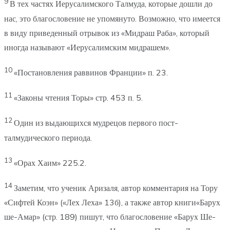
9
В тех частях Иерусалимского Талмуда, которые дошли до
нас, это благословение не упомянуто. Возможно, что имеется
в виду приведенный отрывок из «Мидраш Раба», который
иногда называют «Иерусалимским мидрашем».
10
«Постановления раввинов Франции» п. 23.
11
«Законы чтения Торы» стр. 453 п. 5.
12
Один из выдающихся мудрецов первого пост-
талмудического периода.
13
«Орах Хаим» 225.2.
14
Заметим, что ученик Аризаля, автор комментария на Тору
«Сифтей Коэн» («Лех Леха» 13б), а также автор книги«Барух
ше-Амар» (стр. 189) пишут, что благословение «Барух Ше-