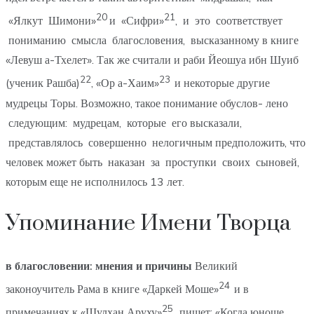
20
21
«Ялкут Шимони»
и «Сифри»
, и это соответствует
пониманию смысла благословения, высказанному в книге
«Левуш а-Тхелет». Так же считали и раби Йеошуа ибн Шуиб
22
23
(ученик Рашба)
, «Ор а-Хаим»
и некоторые другие
мудрецы Торы. Возможно, такое понимание обуслов- лено
следующим: мудрецам, которые его высказали,
представлялось совершенно нелогичным предположить, что
человек может быть наказан за проступки своих сыновей,
которым еще не исполнилось 13 лет.
Упоминание Имени Творца
в благословении: мнения и причины
Великий
24
законоучитель Рама в книге «Даркей Моше»
и в
25
примечаниях к «Шулхан Аруху»
пишет: «Когда юноше