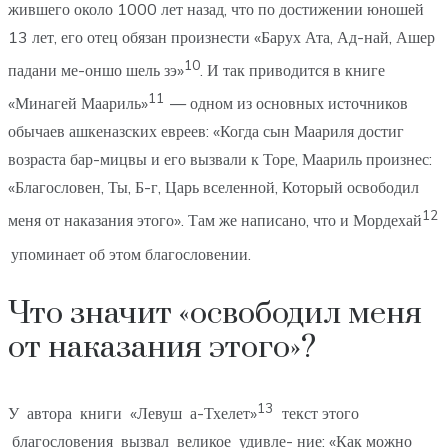
жившего около 1000 лет назад, что по достижении юношей
13 лет, его отец обязан произнести «Барух Ата, Ад-най, Ашер
10
падани ме-оншо шель зэ»
. И так приводится в книге
11
«Минагей Маариль»
— одном из основных источников
обычаев ашкеназских евреев: «Когда сын Маариля достиг
возраста бар-мицвы и его вызвали к Торе, Маариль произнес:
«Благословен, Ты, Б-г, Царь вселенной, Который освободил
12
меня от наказания этого». Там же написано, что и Мордехай
упоминает об этом благословении.
Что значит «освободил меня
от наказания этого»?
13
У автора книги «Левуш а-Тхелет»
текст этого
благословения вызвал великое удивле- ние: «Как можно