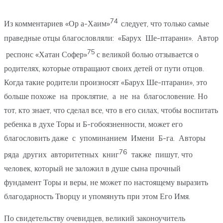
74
Из комментариев «Ор а-Хаим»
следует, что только самые
праведные отцы благословляли: «Барух Ше-птарани». Автор
75
респонс «Хатан Софер»
с великой болью отзывается о
родителях, которые отвращают своих детей от пути отцов.
Когда такие родители произносят «Барух Ше-птарани», это
больше похоже на проклятие, а не на благословение. Но
тот, кто знает, что сделал все, что в его силах, чтобы воспитать
ребенка в духе Торы и Б-гобоязненности, может его
благословить даже с упоминанием Имени Б-га. Авторы
76
ряда других авторитетных книг
также пишут, что
человек, который не заложил в душе сына прочный
фундамент Торы и веры, не может по настоящему выразить
благодарность Творцу и упомянуть при этом Его Имя.
По свидетельству очевидцев, великий законоучитель