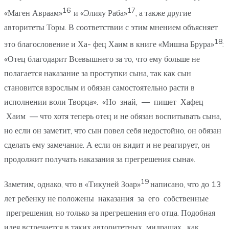
16
17
«Маген Авраам»
и «Элияу Раба»
, а также другие
авторитеты Торы. В соответствии с этим мнением объясняет
18
это благословение и Ха- фец Хаим в книге «Мишна Брура»
:
«Отец благодарит Всевышнего за то, что ему больше не
полагается наказание за проступки сына, так как сын
становится взрослым и обязан самостоятельно расти в
исполнении воли Творца». «Но знай, — пишет Хафец
Хаим — что хотя теперь отец и не обязан воспитывать сына,
но если он заметит, что сын повел себя недостойно, он обязан
сделать ему замечание. А если он видит и не реагирует, он
продолжит получать наказания за прегрешения сына».
19
Заметим, однако, что в «Тикуней Зоар»
написано, что до 13
лет ребенку не положены наказания за его собственные
прегрешения, но только за прегрешения его отца. Подобная
идея встречается в таких авторитетных мидрашах, как