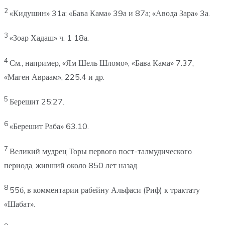
2
«Кидушин» 31а; «Бава Кама» 39а и 87а; «Авода Зара» 3а.
3
«Зоар Хадаш» ч. 1 18а.
4
См., например, «Ям Шель Шломо», «Бава Кама» 7.37,
«Маген Авраам», 225.4 и др.
5
Берешит 25:27.
6
«Берешит Раба» 63.10.
7
Великий мудрец Торы первого пост-талмудического
периода, живший около 850 лет назад.
8
55б, в комментарии рабейну Альфаси (Риф) к трактату
«Шабат».