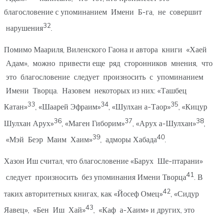
благословение с упоминанием Имени Б-га, не совершит
32
нарушения
.
Помимо Маариля, Виленского Гаона и автора книги «Хаей
Адам», можно привести еще ряд сторонников мнения, что
это благословение следует произносить с упоминанием
Имени Творца. Назовем некоторых из них: «Ташбец
33
34
35
Катан»
, «Шаарей Эфраим»
, «Шулхан а-Таор»
, «Кицур
36
37
38
Шулхан Арух»
, «Маген Гиборим»
, «Арух а-Шулхан»
,
39
40
«Мэй Беэр Маим Хаим»
, адморы Хабада
.
Хазон Иш считал, что благословение «Барух Ше-птарани»
41
следует произносить без упоминания Имени Творца
. В
42
таких авторитетных книгах, как «Йосеф Омец»
, «Сидур
43
Яавец», «Бен Иш Хай»
, «Каф а-Хаим» и других, это