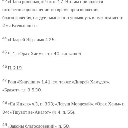
«Шана ришона», «Рээ» п. 17. Но там приводится
интересное дополнение: во время произношения
благословения, следует мысленно упомянуть в нужном месте
Имя Всевышнего.
44
«Шаарей Эфраим» 4:25.
45
Ч. 1, «Орах Хаим», стр. 40, «иньян» 5.
46
П. 219.
47
Рош «Кидушин» 1.41; см. также «Диврей Хамудот»,
«Брахот», гл. 9 5.30.
48
«Яд Ицхак» ч.3, п. 303; «Левуш Мордехай», «Орах Хаим» п.
34; «Тшувот ве-Анагот» (ч. 4, п. 55).
49
«Законы благословений», п. 58.