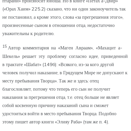
птарани» произносит юноша. Но в книге «Петах а-Двир»
(«Орах Хаим» 225.2) сказано, что ни один законоучитель так
не постановил, а кроме этого, слова «за прегрешения этого»,
произнесенные сыном в отношении отца, недостаточно
уважительны к родителю.
15
Автор комментария на «Маген Авраам», «Махацит а-
Шекель» решает эту проблему согласно идее, приведенной
в трактате «Шабат» (149б): «Всякого, из-за кого другой
человек получил наказание, в Грядущем Мире не допускают к
месту пребывания Творца». Так же и здесь: отец
благословляет, потому что теперь его сын не получит
наказания за прегрешения отца, т.е. отец больше не являет
собой косвенную причину наказаний сына и сможет
удостоиться войти в место пребывания Творца. Подобно
этому пишет автор книги «Элияу Раба» (там же п. 4).