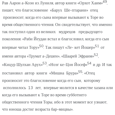
49
Рав Аарон а-Коэн из Луниля, автор книги «Орхот Хаим»
,
пишет, что благословение «Барух Ше-птарани» отец
произносит, когда его сына впервые вызывают к Торе во
время общественного чтения. Он свидетельствует, что именно
так поступил один из великих мудрецов предыдущего
поколения: «Раби Йеудаи встал и благословил, когда его сын
50
51
впервые читал Тору»
. Так пишут «Ле- кет Йошер»
от
52
имени автора «Трумат а-Дешен», «Шаарей Эфраим»
,
53
54
«Кицур Шулхан Арух»
, «Ноэг ке-Цон Йосеф»
и др. И так
55
постановил автор книги «Мишна Брура»
: «Отец
произносит это благословение когда его сын, которому
исполнилось 13 лет, впервые молится в качестве хазана или
когда его вызывают к Торе во время субботнего
общественного чтения Торы, ибо в этот момент все узнают,
что юноша достиг возраста бар-мицвы».