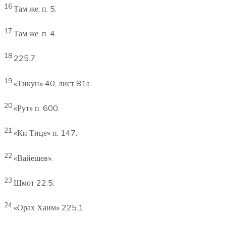
16
Там же, п. 5.
17
Там же, п. 4.
18
225.7.
19
«Тикун» 40, лист 81а.
20
«Рут» п. 600.
21
«Ки Тице» п. 147.
22
«Вайешев».
23
Шмот 22:5.
24
«Орах Хаим» 225.1.