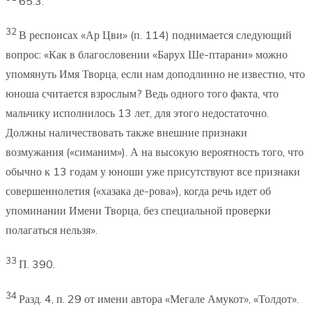
65.3.
32
В респонсах «Ар Цви» (п. 114) поднимается следующий
вопрос: «Как в благословении «Барух Ше-птарани» можно
упомянуть Имя Творца, если нам доподлинно не известно, что
юноша считается взрослым? Ведь одного того факта, что
мальчику исполнилось 13 лет, для этого недостаточно.
Должны наличествовать также внешние признаки
возмужания («симаним»). А на высокую вероятность того, что
обычно к 13 годам у юноши уже присутствуют все признаки
совершеннолетия («хазака де-рова»), когда речь идет об
упоминании Имени Творца, без специальной проверки
полагаться нельзя».
33
П. 390.
34
Разд. 4, п. 29 от имени автора «Мегале Амукот», «Толдот».