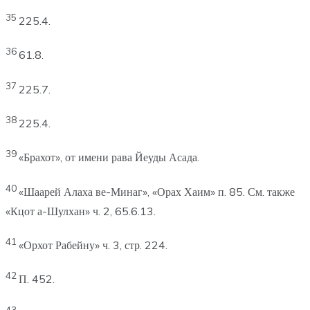
35
225.4.
36
61.8.
37
225.7.
38
225.4.
39
«Брахот», от имени рава Йеуды Асада.
40
«Шаарей Алаха ве-Минаг», «Орах Хаим» п. 85. См. также
«Кцот а-Шулхан» ч. 2, 65.6.13.
41
«Орхот Рабейну» ч. 3, стр. 224.
42
П. 452.
43