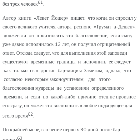
61
без трех человек
.
Автор книги «Лекет Йошер» пишет, что когда он спросил у
своего великого учителя, автора респонс «Трумат а-Дешен»,
должен ли он произносить это благословение, если сыну
уже давно исполнилось 13 лет, он получил отрицательный
ответ. Отсюда следует, что для выполнения этой заповеди
существуют временные границы и исполнить ее следует
как только сын достиг бар-мицвы. Заметим, однако, что
согласно некоторым законоучителям, для этого
благословения мудрецы не установили определенного
времени, и если по какой-либо причине отец не произнес
его сразу, он может это восполнить в любое подходящее для
62
этого время
.
По крайней мере, в течение первых 30 дней после бар
63
мицвы
.