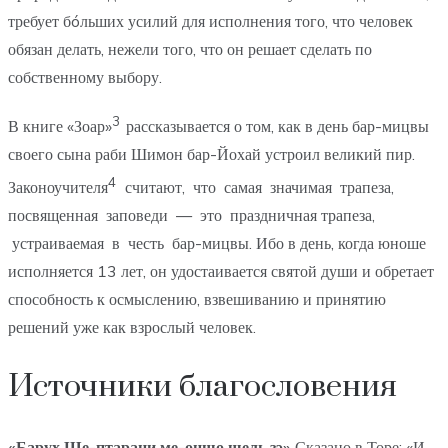
требует бóльших усилий для исполнения того, что человек
обязан делать, нежели того, что он решает сделать по
собственному выбору.
3
В книге «Зоар»
рассказывается о том, как в день бар-мицвы
своего сына раби Шимон бар-Йохай устроил великий пир.
4
Законоучителя
считают, что самая значимая трапеза,
посвященная заповеди — это праздничная трапеза,
устраиваемая в честь бар-мицвы. Ибо в день, когда юноше
исполняется 13 лет, он удостаивается святой души и обретает
способность к осмыслению, взвешиванию и принятию
решений уже как взрослый человек.
Источники благословения
«Барух Ше-птарани ме-оншо шель зэ»
Сказано в Торе: «И