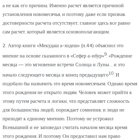
а не как его причина. Именно расчет является причиной
установления новомесячья, и поэтому даже если признак
достоверности расчета отсутствует, главное здесь все равно
сам расчет, который является основополагающим.
2. Автор книги «Мекудаш а-ходеш» (п.44) объяснил это
9
мнение на основе сказанного в «Сефер а-ибур»
: «Рождение
месяца — это мгновение встречи Cолнца и Луны… и это
10
начало следующего месяца и конец предыдущего
. И
подобало бы назначить это время новомесячьем. Однако время
этого рождения не открыто людям. Человек может прийти к
этому путем расчета и логики, что представляет сложность
для большинства людей, порождает сомнения, и люди не
приходят к единому мнению. Поэтому не устрожил
Всевышний и не заповедал считать началом месяца время
этого рождения. И поэтому Он предоставил нам право