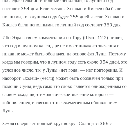
последовательности полный-неполный, то лунный год
составит 354 дня. Если месяцы Хешван и Кислев оба были
полными, то в лунном году будет 355 дней, а если Хешван и
Кислев были неполными, то лунный год составит 353 дня.
Ибн Эзра в своем комментарии на Тору (Шмот 12:2) пишет,
что год в лунном календаре не имеет никакого значения и
никак не может быть обозначен на основе фаз Луны. Поэтому
когда мы говорим, что в лунном году есть около 354 дней, это
условное число, т.к. у Луны «нет года» — нет повторения. И
наоборот, «ходеш» (месяц) может быть обозначен только при
помощи Луны, ведь само это слово является однокоренным со
словом «хадаш», этимологическое значение которого —
«обновление», и связано это с ежемесячным обновлением
Луны.
Земля совершает полный круг вокруг Солнца за 365 с