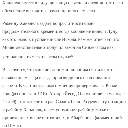
Хананель имеет в виду, до конца не ясно, и очевидно, что его
объяснение выходит за рамки простого смысла.
Рабейну Хананель задает вопрос относительно
продолжительного времени, когда вообще не видели Луну,
как это было в пустыне после Исхода. Рамбам отвечает, что
Моше, действительно, получил закон на Синае о том как
8
устанавливать месяц в этом случае
.
Выясняется, что многие гаоним и ришоним считали, что
освящение месяца всегда производилось на основании
расчета. В частности, такого мнения придерживался Ри ми-
Гаш (респонсы, п.146). Автор «Йесод Олам» пишет («маамар»
4 гл. 6), что так считал рав Саадия Гаон. Разделял эту позицию
и рабейну Хананель, о чем упоминает рабейну Бахье в
приведенных выше источниках, и Абарбанель (комментарий
на Шмот).