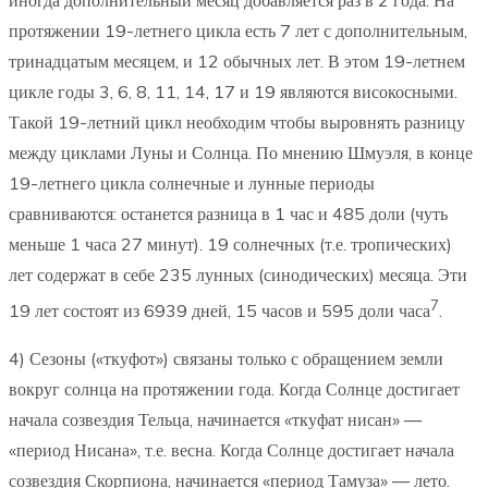
иногда дополнительный месяц добавляется раз в 2 года. На
протяжении 19-летнего цикла есть 7 лет с дополнительным,
тринадцатым месяцем, и 12 обычных лет. В этом 19-летнем
цикле годы 3, 6, 8, 11, 14, 17 и 19 являются високосными.
Такой 19-летний цикл необходим чтобы выровнять разницу
между циклами Луны и Солнца. По мнению Шмуэля, в конце
19-летнего цикла солнечные и лунные периоды
сравниваются: останется разница в 1 час и 485 доли (чуть
меньше 1 часа 27 минут). 19 солнечных (т.е. тропических)
лет содержат в себе 235 лунных (синодических) месяца. Эти
7
19 лет состоят из 6939 дней, 15 часов и 595 доли часа
.
4) Сезоны («ткуфот») связаны только с обращением земли
вокруг солнца на протяжении года. Когда Солнце достигает
начала созвездия Тельца, начинается «ткуфат нисан» —
«период Нисана», т.е. весна. Когда Солнце достигает начала
созвездия Скорпиона, начинается «период Тамуза» — лето.