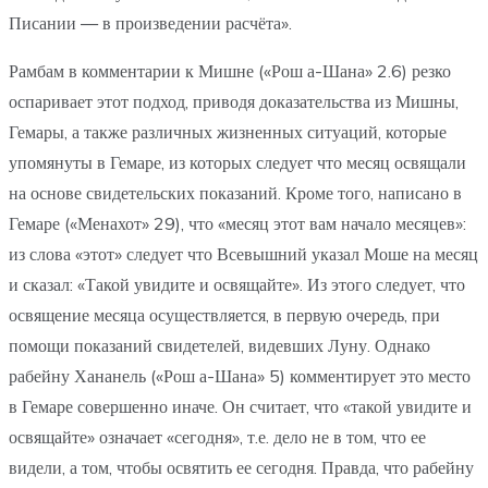
Писании — в произведении расчёта».
Рамбам в комментарии к Мишне («Рош а-Шана» 2.6) резко
оспаривает этот подход, приводя доказательства из Мишны,
Гемары, а также различных жизненных ситуаций, которые
упомянуты в Гемаре, из которых следует что месяц освящали
на основе свидетельских показаний. Кроме того, написано в
Гемаре («Менахот» 29), что «месяц этот вам начало месяцев»:
из слова «этот» следует что Всевышний указал Моше на месяц
и сказал: «Такой увидите и освящайте». Из этого следует, что
освящение месяца осуществляется, в первую очередь, при
помощи показаний свидетелей, видевших Луну. Однако
рабейну Хананель («Рош а-Шана» 5) комментирует это место
в Гемаре совершенно иначе. Он считает, что «такой увидите и
освящайте» означает «сегодня», т.е. дело не в том, что ее
видели, а том, чтобы освятить ее сегодня. Правда, что рабейну