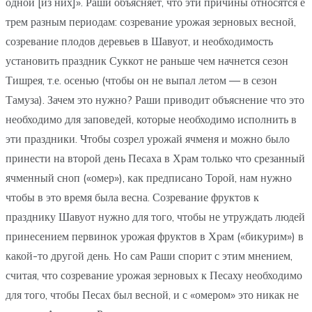
одной [из них]». Раши объясняет, что эти причины относятся е
трем разным периодам: созревание урожая зерновых весной,
созревание плодов деревьев в Шавуот, и необходимость
установить праздник Суккот не раньше чем начнется сезон
Тишрея, т.е. осенью (чтобы он не выпал летом — в сезон
Тамуза). Зачем это нужно? Раши приводит объяснение что это
необходимо для заповедей, которые необходимо исполнить в
эти праздники. Чтобы созрел урожай ячменя и можно было
принести на второй день Песаха в Храм только что срезанный
ячменный сноп («омер»), как предписано Торой, нам нужно
чтобы в это время была весна. Созревание фруктов к
празднику Шавуот нужно для того, чтобы не утруждать людей
принесением первинок урожая фруктов в Храм («бикурим») в
какой-то другой день. Но сам Раши спорит с этим мнением,
считая, что созревание урожая зерновых к Песаху необходимо
для того, чтобы Песах был весной, и с «омером» это никак не