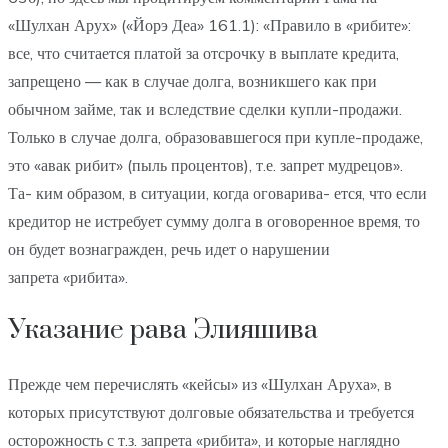
«Шулхан Арух» («Йорэ Деа» 161.1): «Правило в «рибите»:
все, что считается платой за отсрочку в выплате кредита,
запрещено — как в случае долга, возникшего как при
обычном займе, так и вследствие сделки купли-продажи.
Только в случае долга, образовавшегося при купле-продаже,
это «авак рибит» (пыль процентов), т.е. запрет мудрецов».
Та- ким образом, в ситуации, когда оговарива- ется, что если
кредитор не истребует сумму долга в оговоренное время, то
он будет вознагражден, речь идет о нарушении
запрета «рибита».
Указание рава Элияшива
Прежде чем перечислять «кейсы» из «Шулхан Аруха», в
которых присутствуют долговые обязательства и требуется
осторожность с т.з. запрета «рибита», и которые наглядно