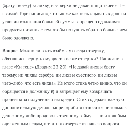
(брату твоему) за лихву, и за верхи не давай пищи твоей». Т.е.
в самой Торе написано, что так же как нельзя давать в долг на
условии взыскания большей суммы, запрещено одалживать
продукты питания с тем, чтобы получить обратно больше, чем
было одолжено.
Вопрос:
Можно ли взять взаймы у соседа отвертку,
обязавшись вернуть ему две такие же отвертки? Написано в
главе «Ки теце» (Дварим 23:20): «Не давай лихвы брату
твоему: ни лихвы серебра, ни лихвы съестного, ни лихвы
чего-либо, что есть лихва». Из этого стиха четко видно, что он
обращается к должнику (!) и запрещает ему возвращать
проценты за полученный им кредит. Стих содержит важную
дополнительную деталь: запрет «рибит» относится не только к
денежному либо продовольственному займу — но и к любым
одолженным вещам, в т. ч. и к отвертке из нашего вопроса.