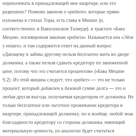
переночевать в принадлежащей мне квартире, или это
разрешено? Помимо законов о «рибите», которые прямо
изложены в стихах Торы, есть глава в Мишне (и,
соответственно, в Вавилонском Талмуде), в трактате «Бава
Меция», посвященная законам «рибита». Называется она «Эйзе
у нешех», и там содержится ответ на данный вопрос:
«Дающему в займы другому нельзя бесплатно жить во дворе
должника, а также нельзя сдавать кредитору по заниженной
цене, потому что это считается процентом» («Бава Меция»
5.2). Из этой мишны следует, что «рибит» — это не только
процент, который добавлен к базовой сумме долга — это и
любая другая выгода, получаемая кредитором от должника. Не
только бесплатное или льготное проживание кредитора в
квартире, принадлежащей должнику, но и вообще, любой знак
благодарности кредитору со стороны должника, имеющий
материальную ценность, по аналогии будет считаться