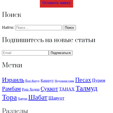
Оставить заявку
Поиск
Найти:
Подпишитесь на новые статьи
Метки
Израиль
Песах
Пурим
Кашрут
Йом-Кипур
Недельная глава
Талмуд
Рамбам
Суккот
ТАНАХ
Рош Ходеш
Тора
Шабат
Шавуот
Ханука
Разделы