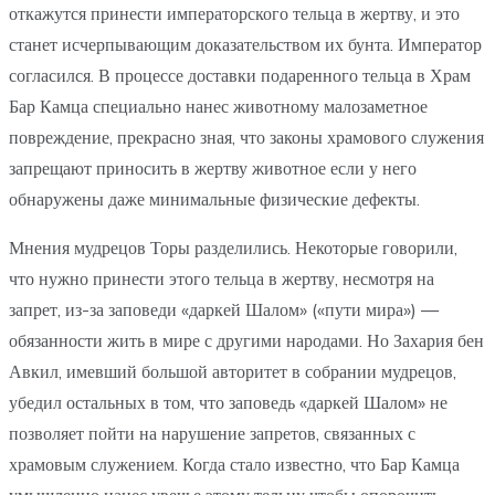
откажутся принести императорского тельца в жертву, и это
станет исчерпывающим доказательством их бунта. Император
согласился. В процессе доставки подаренного тельца в Храм
Бар Камца специально нанес животному малозаметное
повреждение, прекрасно зная, что законы храмового служения
запрещают приносить в жертву животное если у него
обнаружены даже минимальные физические дефекты.
Мнения мудрецов Торы разделились. Некоторые говорили,
что нужно принести этого тельца в жертву, несмотря на
запрет, из-за заповеди «даркей Шалом» («пути мира») —
обязанности жить в мире с другими народами. Но Захария бен
Авкил, имевший большой авторитет в собрании мудрецов,
убедил остальных в том, что заповедь «даркей Шалом» не
позволяет пойти на нарушение запретов, связанных с
храмовым служением. Когда стало известно, что Бар Камца
умышленно нанес увечье этому тельцу чтобы опорочить