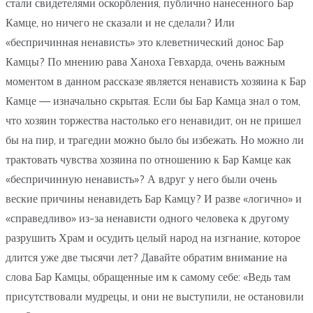
стали свидетелями оскорбления, публично нанесенного Бар
Камце, но ничего не сказали и не сделали? Или
«беспричинная ненависть» это клеветнический донос Бар
Камцы? По мнению рава Ханоха Гевхарда, очень важным
моментом в данном рассказе является ненависть хозяина к Бар
Камце — изначально скрытая. Если бы Бар Камца знал о том,
что хозяин торжества настолько его ненавидит, он не пришел
бы на пир, и трагедии можно было бы избежать. Но можно ли
трактовать чувства хозяина по отношению к Бар Камце как
«беспричинную ненависть»? А вдруг у него были очень
веские причины ненавидеть Бар Камцу? И разве «логично» и
«справедливо» из-за ненависти одного человека к другому
разрушить Храм и осудить целый народ на изгнание, которое
длится уже две тысячи лет? Давайте обратим внимание на
слова Бар Камцы, обращенные им к самому себе: «Ведь там
присутствовали мудрецы, и они не выступили, не остановили