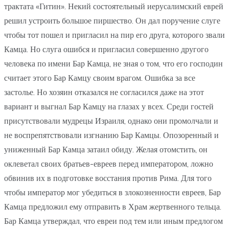
трактата «Гитин». Некий состоятельный иерусалимский еврей
решил устроить большое пиршество. Он дал поручение слуге
чтобы тот пошел и пригласил на пир его друга, которого звали
Камца. Но слуга ошибся и пригласил совершенно другого
человека по имени Бар Камца, не зная о том, что его господин
считает этого Бар Камцу своим врагом. Ошибка за все
застолье. Но хозяин отказался не согласился даже на этот
вариант и выгнал Бар Камцу на глазах у всех. Среди гостей
присутствовали мудрецы Израиля, однако они промолчали и
не воспрепятствовали изгнанию Бар Камцы. Опозоренный и
униженный Бар Камца затаил обиду. Желая отомстить, он
оклеветал своих братьев-евреев перед императором, ложно
обвинив их в подготовке восстания против Рима. Для того
чтобы император мог убедиться в злокозненности евреев, Бар
Камца предложил ему отправить в Храм жертвенного тельца.
Бар Камца утверждал, что евреи под тем или иным предлогом