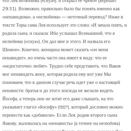
что Лея нелюбима («снуа»), и открыл ее чрево» (Берешит
29:31). Возможно, правильно было бы понять именно как
«ненавидима», а «нелюбима» — неточный перевод? Ниже в
тексте Торы сама Лея использует это слово: «И зачала опять, и
родила сына, и сказала: Ибо услышал Всевышний, что я
нелюбима («снуа»), Он дал мне и этого. И назвала его
Шимон». Конечно, женщина может сказать «он меня
ненавидит», но очень часто она имеет в виду, что ее
«недостаточно любят». Трудно себе представить, что Яаков
мог ненавидеть жену, которая родила ему вот уже Мы
понимаем, что в данном случае речь идет уже о настоящей
ненависти: братья и до этого эпизода не желали видеть
Йосефа, а теперь они не хотят его даже слышать, на что
указывает глагол «йосифу» (ּיֹוסִפּו), который дословно можно
перевести как «добавили». Если Лея, родив второго сына
Яакову, жаловалась на «ненависть» (а точнее на нелюбовь)