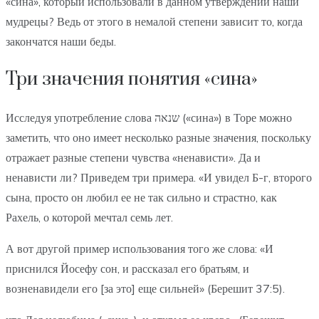
«сина», который использовали в данном утверждении наши
мудрецы? Ведь от этого в немалой степени зависит то, когда
закончатся наши беды.
Три значения понятия «сина»
Исследуя употребление слова שנאה («сина») в Торе можно
заметить, что оно имеет несколько разные значения, поскольку
отражает разные степени чувства «ненависти». Да и
ненависти ли? Приведем три примера. «И увидел Б-г, второго
сына, просто он любил ее не так сильно и страстно, как
Рахель, о которой мечтал семь лет.
А вот другой пример использования того же слова: «И
приснился Йосефу сон, и рассказал его братьям, и
возненавидели его [за это] еще сильней» (Берешит 37:5).