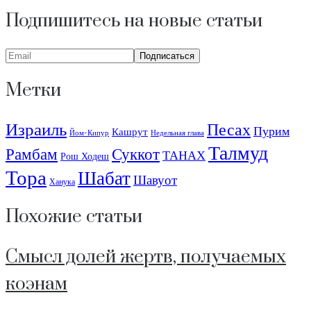
Подпишитесь на новые статьи
Метки
Израиль
Песах
Пурим
Кашрут
Йом-Кипур
Недельная глава
Талмуд
Рамбам
Суккот
ТАНАХ
Рош Ходеш
Тора
Шабат
Шавуот
Ханука
Похожие статьи
Смысл долей жертв, получаемых
коэнам