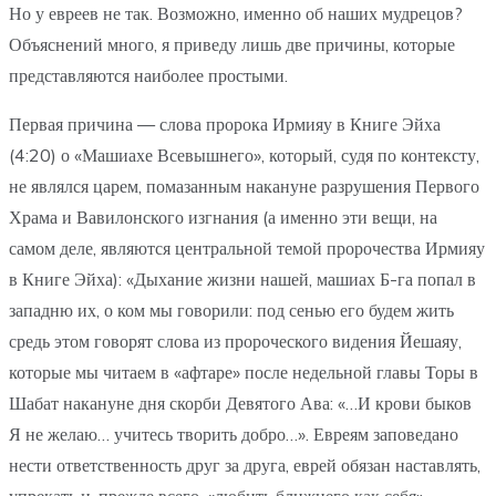
Но у евреев не так. Возможно, именно об наших мудрецов?
Объяснений много, я приведу лишь две причины, которые
представляются наиболее простыми.
Первая причина — слова пророка Ирмияу в Книге Эйха
(4:20) о «Машиахе Всевышнего», который, судя по контексту,
не являлся царем, помазанным накануне разрушения Первого
Храма и Вавилонского изгнания (а именно эти вещи, на
самом деле, являются центральной темой пророчества Ирмияу
в Книге Эйха): «Дыхание жизни нашей, машиах Б-га попал в
западню их, о ком мы говорили: под сенью его будем жить
средь этом говорят слова из пророческого видения Йешаяу,
которые мы читаем в «афтаре» после недельной главы Торы в
Шабат накануне дня скорби Девятого Ава: «…И крови быков
Я не желаю… учитесь творить добро…». Евреям заповедано
нести ответственность друг за друга, еврей обязан наставлять,
упрекать и, прежде всего, «любить ближнего как себя».