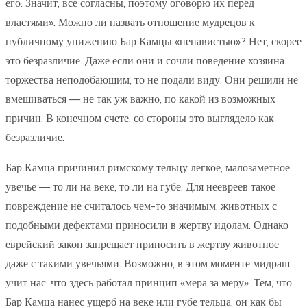
его. Значит, все согласны, поэтому оговорю их перед
властями». Можно ли назвать отношение мудрецов к
публичному унижению Бар Камцы «ненавистью»? Нет, скорее
это безразличие. Даже если они и сочли поведение хозяина
торжества неподобающим, то не подали виду. Они решили не
вмешиваться — не так уж важно, по какой из возможных
причин. В конечном счете, со стороны это выглядело как
безразличие.
Бар Камца причинил римскому тельцу легкое, малозаметное
увечье — то ли на веке, то ли на губе. Для неевреев такое
повреждение не считалось чем-то значимым, животных с
подобными дефектами приносили в жертву идолам. Однако
еврейский закон запрещает приносить в жертву животное
даже с такими увечьями. Возможно, в этом моменте мидраш
учит нас, что здесь работал принцип «мера за меру». Тем, что
Бар Камца нанес ущерб на веке или губе тельца, он как бы