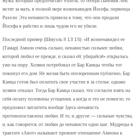
мужа, который предпочитает Рахель, то теперь сыновья Леи,
мстят за мать, в полной мере возненавидев Йосефа, первенца
Рахели. Эта ненависть привела к тому, что они продали
Йосефа в рабство и лишь чудом его не убили.
Последний пример (Шмуэль II 13:15): «И возненавидел ее
(Тамар) Амнон очень сильно, ненавистью сильнее любви,
которой любил ее прежде, и сказал ей: убирайся!» открылась
уже на пиру. Хозяин потребовал от Бар Камцы чтобы тот
покинул его дом. Не желая быть опозоренным публично, Бар
Камца готов был оплатить свое участие в за столье, однако
хозяин отказал. Тогда Бар Камца сказал, что согласен взять на
себя оплату половины угощения, а когда и это не помогло, то
предложил заплатить вообще Здесь ненависть
противопоставлена любви. И то, и другое — сильные чувства,
и, как говорится, от любви до ненависти один шаг. Мудрецы в
трактате «Авот» называют прежнее отношение Амнона к