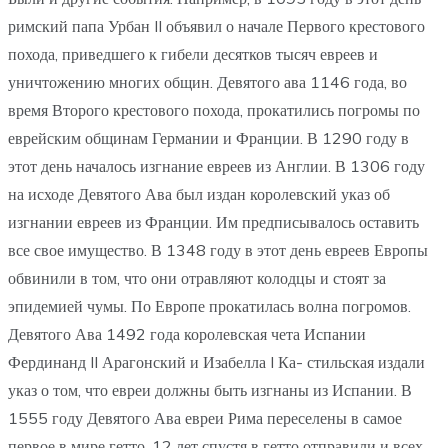
римский папа Урбан II объявил о начале Первого крестового
похода, приведшего к гибели десятков тысяч евреев и
уничтожению многих общин. Девятого ава 1146 года, во
время Второго крестового похода, прокатились погромы по
еврейским общинам Германии и Франции. В 1290 году в
этот день началось изгнание евреев из Англии. В 1306 году
на исходе Девятого Ава был издан королевский указ об
изгнании евреев из Франции. Им предписывалось оставить
все свое имущество. В 1348 году в этот день евреев Европы
обвинили в том, что они отравляют колодцы и стоят за
эпидемией чумы. По Европе прокатилась волна погромов.
Девятого Ава 1492 года королевская чета Испании
Фердинанд II Арагонский и Изабелла I Ка- стильская издали
указ о том, что евреи должны быть изгнаны из Испании. В
1555 году Девятого Ава евреи Рима переселены в самое
первое в мире гетто. 12 лет спустя в гетто отправили и всех