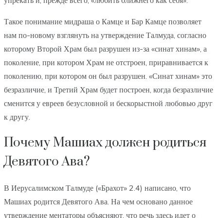
Такое понимание мидраша о Камце и Бар Камце позволяет
нам по-новому взглянуть на утверждение Талмуда, согласно
которому Второй Храм был разрушен из-за «синат хинам», а
поколение, при котором Храм не отстроен, приравнивается к
поколению, при котором он был разрушен. «Синат хинам» это
безразличие, и Третий Храм будет построен, когда безразличие
сменится у евреев безусловной и бескорыстной любовью друг
к другу.
Почему Машиах должен родиться
Девятого Ава?
В Иерусалимском Талмуде («Брахот» 2.4) написано, что
Машиах родится Девятого Ава. На чем основано данное
утверждение ментаторы объясняют, что речь здесь идет о