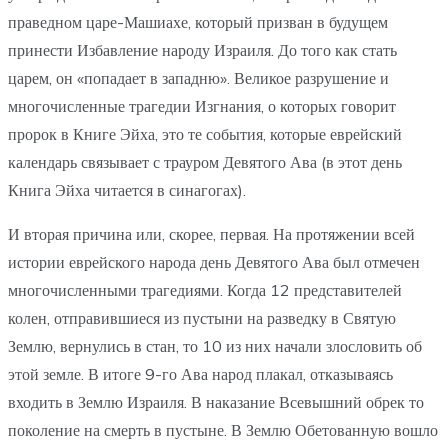
праведном царе-Машиахе, который призван в будущем
принести Избавление народу Израиля. До того как стать
царем, он «попадает в западню». Великое разрушение и
многочисленные трагедии Изгнания, о которых говорит
пророк в Книге Эйха, это те события, которые еврейский
календарь связывает с трауром Девятого Ава (в этот день
Книга Эйха читается в синагогах).
И вторая причина или, скорее, первая. На протяжении всей
истории еврейского народа день Девятого Ава был отмечен
многочисленными трагедиями. Когда 12 представителей
колен, отправившиеся из пустыни на разведку в Святую
Землю, вернулись в стан, то 10 из них начали злословить об
этой земле. В итоге 9-го Ава народ плакал, отказываясь
входить в Землю Израиля. В наказание Всевышний обрек то
поколение на смерть в пустыне. В Землю Обетованную вошло