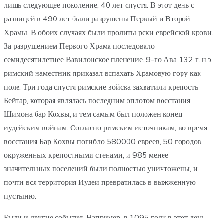
лишь следующее поколение, 40 лет спустя. В этот день с
разницей в 490 лет были разрушены Первый и Второй
Храмы. В обоих случаях были пролиты реки еврейской крови.
За разрушением Первого Храма последовало
семидесятилетнее Вавилонское пленение. 9-го Ава 132 г. н.э.
римский наместник приказал вспахать Храмовую гору как
поле. Три года спустя римские войска захватили крепость
Бейтар, которая являлась последним оплотом восстания
Шимона бар Кохвы, и тем самым был положен конец
иудейским войнам. Согласно римским источникам, во время
восстания Бар Кохвы погибло 580000 евреев, 50 городов,
окруженных крепостными стенами, и 985 менее
значительных поселений были полностью уничтожены, и
почти вся территория Иудеи превратилась в выжженную
пустыню.
Были и другие события. Например, в 1095 году в этот день