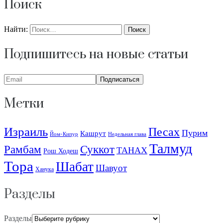
Поиск
Найти:
Подпишитесь на новые статьи
Метки
Израиль
Песах
Пурим
Кашрут
Йом-Кипур
Недельная глава
Талмуд
Рамбам
Суккот
ТАНАХ
Рош Ходеш
Тора
Шабат
Шавуот
Ханука
Разделы
Разделы