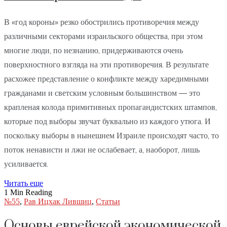
В «год короны» резко обострились противоречия между
различными секторами израильского общества, при этом
многие люди, по незнанию, придерживаются очень
поверхностного взгляда на эти противоречия. В результате
расхожее представление о конфликте между харедимными
гражданами и светским условным большинством — это
крапленая колода примитивных пропагандистских штампов,
которые под выборы звучат буквально из каждого утюга. И
поскольку выборы в нынешнем Израиле происходят часто, то
поток ненависти и лжи не ослабевает, а, наоборот, лишь
усиливается.
Читать еще
1 Min Reading
№55
,
Рав Ицхак Лившиц
,
Статьи
Основы еврейской экономической