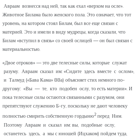
Авраам вознесся над ней, так как ехал «верхом на осле».
Животное Билама было женского пола. Это означает, что тот
уровень, на котором стоял Билам, был все еще связан с
материей. Это и имели в виду мудрецы, когда сказали, что
Билам «вступил в связь» со своей ослицей — он был связан с
материальностью.
«Двое отроков» — это две телесные силы, которые служат
разуму. Авраам сказал им: «Сидите здесь вместе с ослом»,
и Талмуд («Бава Кама» 88а) объясняет стих немного по-
другому: «Вы — те, кто подобен ослу, то есть материи». И
пока телесные силы остаются связанными с разумом, они
препятствуют служению Б-гу, поскольку не дают человеку
2
полностью смирить собственную гордыню
перед Ним.
Поэтому Авраам и сказал им: вы, подобные ослу,
останетесь здесь, а мы с юношей (Ицхаком) пойдем туда,