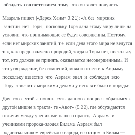
обладать
соответствием
тому, что он хочет получить.
Маараль пишет («Дерех Хаим» 3.21): «А без мирских
занятий нет Торы, поскольку Тора дана этому миру лишь на
условии, что принимающие ее будут совершенны. Поэтому,
если нет мирских занятий, т.е. если дела этого мира не ведутся
так, как предназначено природой, тогда и Торы нет, поскольку
тот, кто должен ее принять, оказывается несовершенным». И
это утверждение, без сомнений, можно отнести к Аврааму,
поскольку известно что Авраам знал и соблюдал всю
Тору, а значит с мирскими делами у него все было в порядке.
Для того, чтобы понять суть данного вопроса, обратимся к
другой мишне в тракта- те «Авот» (5.22), где обсуждаются
отличия между учениками нашего праотца Авраама и
учениками пророка-злодея Билама. Авраам был
родоначальником еврейского народа, его отцом, а Билам —