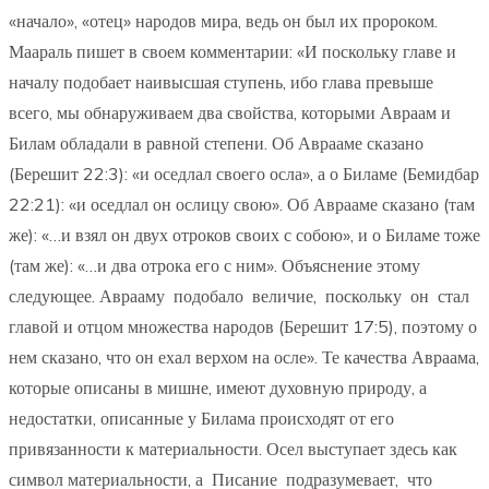
«начало», «отец» народов мира, ведь он был их пророком.
Маараль пишет в своем комментарии: «И поскольку главе и
началу подобает наивысшая ступень, ибо глава превыше
всего, мы обнаруживаем два свойства, которыми Авраам и
Билам обладали в равной степени. Об Аврааме сказано
(Берешит 22:3): «и оседлал своего осла», а о Биламе (Бемидбар
22:21): «и оседлал он ослицу свою». Об Аврааме сказано (там
же): «…и взял он двух отроков своих с собою», и о Биламе тоже
(там же): «…и два отрока его с ним». Объяснение этому
следующее. Аврааму подобало величие, поскольку он стал
главой и отцом множества народов (Берешит 17:5), поэтому о
нем сказано, что он ехал верхом на осле». Те качества Авраама,
которые описаны в мишне, имеют духовную природу, а
недостатки, описанные у Билама происходят от его
привязанности к материальности. Осел выступает здесь как
символ материальности, а Писание подразумевает, что