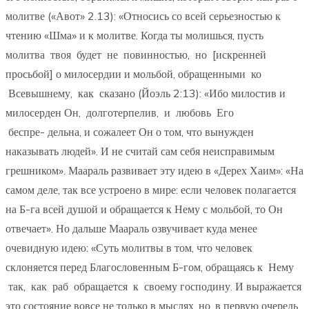
молитве («Авот» 2.13): «Относись со всей серьезностью к
чтению «Шма» и к молитве. Когда ты молишься, пусть
молитва твоя будет не повинностью, но [искренней
просьбой] о милосердии и мольбой, обращенными ко
Всевышнему, как сказано (Йоэль 2:13): «Ибо милостив и
милосерден Он, долготерпелив, и любовь Его
беспре- дельна, и сожалеет Он о том, что вынужден
наказывать людей». И не считай сам себя неисправимым
грешником». Маараль развивает эту идею в «Дерех Хаим»: «На
самом деле, так все устроено в мире: если человек полагается
на Б-га всей душой и обращается к Нему с мольбой, то Он
отвечает». Но дальше Маараль озвучивает куда менее
очевидную идею: «Суть молитвы в том, что человек
склоняется перед Благословенным Б-гом, обращаясь к Нему
так, как раб обращается к своему господину. И выражается
это состояние вовсе не только в мыслях, но, в первую очередь,