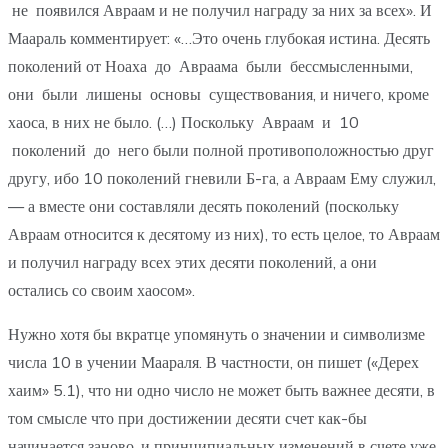
не появился Авраам и не получил награду за них за всех». И
Маараль комментирует: «…Это очень глубокая истина. Десять
поколений от Ноаха до Авраама были бессмысленными,
они были лишены основы существования, и ничего, кроме
хаоса, в них не было. (…) Поскольку Авраам и 10
поколений до него были полной противоположностью друг
другу, ибо 10 поколений гневили Б-га, а Авраам Ему служил,
— а вместе они составляли десять поколений (поскольку
Авраам относится к десятому из них), то есть целое, то Авраам
и получил награду всех этих десяти поколений, а они
остались со своим хаосом».
Нужно хотя бы вкратце упомянуть о значении и символизме
числа 10 в учении Маараля. В частности, он пишет («Дерех
хаим» 5.1), что ни одно число не может быть важнее десяти, в
том смысле что при достижении десяти счет как-бы
начинается заново, и принципиальных изменений в счете уже