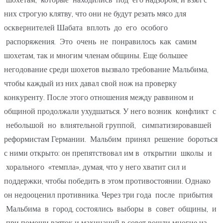
них строгую клятву, что они не будут резать мясо для
осквернителей Шабата вплоть до его особого
распоряжения. Это очень не понравилось как самим
шохетам, так и многим членам общины. Еще большее
негодование среди шохетов вызвало требование Мальбима,
чтобы каждый из них давал свой нож на проверку
конкуренту. После этого отношения между раввином и
общиной продолжали ухудшаться. У него возник конфликт с
небольшой но влиятельной группой, симпатизировавшей
реформистам Германии. Мальбим принял решение бороться
с ними открыто: он препятствовал им в открытии школы и
хорального «темпла», думая, что у него хватит сил и
поддержки, чтобы победить в этом противостоянии. Однако
он недооценил противника. Через три года после прибытия
Мальбима в город, состоялись выборы в совет общины, и
при помощи взяток и махинаций в совет вошли многие из