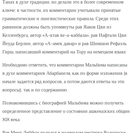
Танах в духе традиции, но делали это в более современном
ключе: в частности, их комментарии учитывали принятые
грамматические и лингвистические правила. Среди этих
раввинов должны быть упомянуты рав Яаков Цви из
Келленбурга, автор «А-ктав ве-а-каббала», рав Нафтали Цви
Йеуда Берлин, автор «А-амек давар» и рав Шимшон Рефаэль
Гирш, написавший комментарий на Тору на немецком языке.
Необходимо отметить, что комментарии Мальбима написаны
в духе комментариев Абарбанеля, как по форме изложения (в
начале задается ряд вопросов, а потом даются ответы на эти
вопросы), так и по содержанию.
Познакомившись с биографией Мальбима можно получить
определенное представление о состоянии ашкеназских общин
XIX века.
Рав Меир Лейбуш родился в маленьком местечке Волочиске