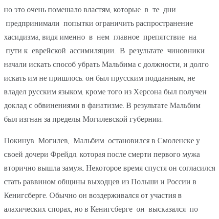
но это очень помешало властям, которые в те дни
предпринимали попытки ограничить распространение
хасидизма, видя именно в нем главное препятствие на
пути к еврейской ассимиляции. В результате чиновники
начали искать способ убрать Мальбима с должности, и долго
искать им не пришлось: он был прусским подданным, не
владел русским языком, кроме того из Херсона был получен
доклад с обвинениями в фанатизме. В результате Мальбим
был изгнан за пределы Могилевской губернии.
Покинув Могилев, Мальбим остановился в Смоленске у
своей дочери Фрейдл, которая после смерти первого мужа
вторично вышла замуж. Некоторое время спустя он согласился
стать раввином общины выходцев из Польши и России в
Кенигсберге. Обычно он воздерживался от участия в
алахических спорах, но в Кенигсберге он высказался по