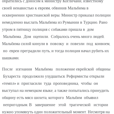
обратились с доносом к министру Когличани, известному
своей ненавистью к евреям, обвинив Мальбима в
осквернении христианской веры. Министр приказал полиции
немедленно выслать Мальбима из Румынии в Турцию. Рано
утром в пятницу полиция с собаками пришла в дом
Мальбима. Дом оцепили. Собралось очень много людей.
Мальбима силой кинули в повозку и повезли под конвоем,
но евреи преградили путь, и тогда полиция начал рубить их
шашками.
После изгнания Мальбима положение еврейской общины
Бухареста продолжило ухудшаться. Реформисты открыли
«темпл» и пригласили туда проповедника, чтобы он
выступал на немецком языке, а также попытались принудить
общину есть мясо шохета, которого Мальбим объявил
непригодным. В завершение этой трагической истории
нужно упомянуть один положительный момент. Несмотря на