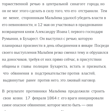
торжественной речью в центральной синагоге города, но
он не мог этого сделать в силу того, что его отстранили. Тем
не менее, сторонникам Мальбима удалосб убедить власти в
его невиновности, и 12 мая он участвовал в праздновании
возвращения князя Александру Иоана I, первого господаря
Румынии, в Бухарест. Он выступил с речью, которую
планировал произнести в день объединения в январе. Посреди
своего выступления Мальбим резко сменил тему и обрушился
на доносчиков, требуя от них прямо сейчас, в присутствии
общины и главы полиции Бухареста, встать и признаться,
что обвинения в подстрекательстве против властей,
выдвинутые ранее против него, это лживый наговор.
В результате противники Мальбима продолжили строить
свои козни. 17 февраля 1864 г. его враги инициировали
самое опасное обвинение, которое могло быть — они