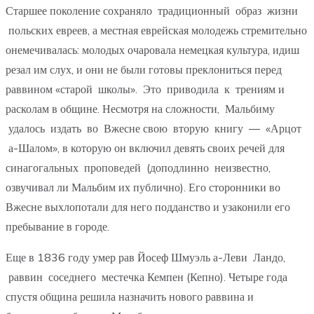
Старшее поколение сохраняло традиционный образ жизни
польских евреев, а местная еврейская молодежь стремительно
онемечивалась: молодых очаровала немецкая культура, идиш
резал им слух, и они не были готовы преклониться перед
раввином «старой школы». Это приводила к трениям и
расколам в общине. Несмотря на сложности, Мальбиму
удалось издать во Вжесне свою вторую книгу — «Арцот
а-Шалом», в которую он включил девять своих речей для
синагогальных проповедей (доподлинно неизвестно,
озвучивал ли Мальбим их публично). Его сторонники во
Вжесне выхлопотали для него подданство и узаконили его
пребывание в городе.
Еще в 1836 году умер рав Йосеф Шмуэль а-Леви Ландо,
раввин соседнего местечка Кемпен (Кепно). Четыре года
спустя община решила назначить нового раввина и