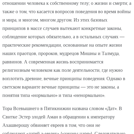
отношении человека к собственному телу; о жизни и смерти; а
также о том, что касается вопросов поведения во время войны
и мира, и многом, многом другом. Из этих базовых
принципов в массе случаев вытекают конкретные законы,
соблюдение которых обязательно, а в остальных случаях —
практические рекомендации, основанные на опыте жизни
наших праотцов, пророков, мудрецов Мишны и Талмуда,
раввинов. А современная жизнь воспринимается
религиозным человеком как поле деятельности, где нужно
воплотить древние, вечные принципы поведения. Однако в
светском варианте вечные принципы — это не законы, а
понятия типа «нормально» и типа «ненормально».
Тора Всевышнего в Пятикнижии названа словом «Дат». В
Свитке Эстер злодей Аман в обращении к императору
Ахашверошу обвиняет евреев в том, что они не
соблюдают «датей а-мелех» («законы царя»). Следовательно,