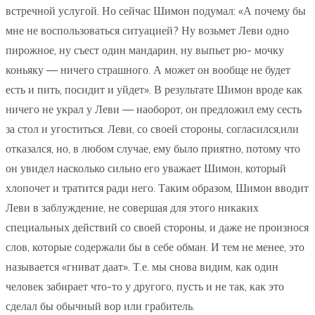
встречной услугой. Но сейчас Шимон подумал: «А почему бы
мне не воспользоваться ситуацией? Ну возьмет Леви одно
пирожное, ну съест один мандарин, ну выпьет рю- мочку
коньяку — ничего страшного. А может он вообще не будет
есть и пить, посидит и уйдет». В результате Шимон вроде как
ничего не украл у Леви — наоборот, он предложил ему сесть
за стол и угоститься. Леви, со своей стороны, согласился,или
отказался, но, в любом случае, ему было приятно, потому что
он увидел насколько сильно его уважает Шимон, который
хлопочет и тратится ради него. Таким образом, Шимон вводит
Леви в заблуждение, не совершая для этого никаких
специальных действий со своей стороны, и даже не произнося
слов, которые содержали бы в себе обман. И тем не менее, это
называется «гниват даат». Т.е. мы снова видим, как один
человек забирает что-то у другого, пусть и не так, как это
сделал бы обычный вор или грабитель.