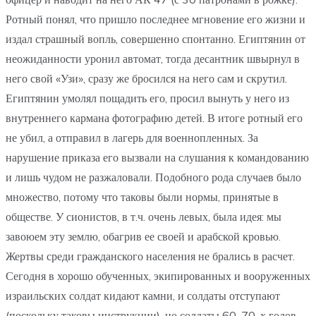
Ротный понял, что пришло последнее мгновение его жизни и
издал страшный вопль, совершенно спонтанно. Египтянин от
неожиданности уронил автомат, тогда десантник швырнул в
него свой «Узи», сразу же бросился на него сам и скрутил.
Египтянин умолял пощадить его, просил вынуть у него из
внутреннего кармана фотографию детей. В итоге ротный его
не убил, а отправил в лагерь для военнопленных. За
нарушение приказа его вызвали на слушания к командованию
и лишь чудом не разжаловали. Подобного рода случаев было
множество, потому что таковы были нормы, принятые в
обществе. У сионистов, в т.ч. очень левых, была идея: мы
завоюем эту землю, обагрив ее своей и арабской кровью.
Жертвы среди гражданского населения не брались в расчет.
Сегодня в хорошо обученных, экипированных и вооруженных
израильских солдат кидают камни, и солдаты отступают
(поскольку таковы инструкции), но солдаты 60-70-х годов