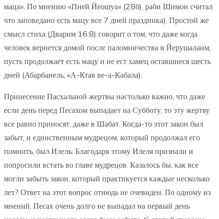
маца». По мнению «Пней Йеошуа» (28б), раби Шимон считал
что заповедано есть мацу все 7 дней праздника). Простой же
смысл стиха (Дварим 16:8) говорит о том, что даже когда
человек вернется домой после паломничества в Йерушалаим,
пусть продолжает есть мацу и не ест хамец оставшиеся шесть
дней (Абарбанель; «А-Ктав ве-а-Кабала).
Принесение Пасхальной жертвы настолько важно, что даже
если день перед Песахом выпадает на Субботу, то эту жертву
все равно приносят, даже в Шабат. Когда-то этот закон был
забыт, и единственным мудрецом, который продолжал его
помнить, был Илель. Благодаря этому Илеля признали и
попросили встать во главе мудрецов. Казалось бы, как все
могли забыть закон, который практикуется каждые несколько
лет? Ответ на этот вопрос отнюдь не очевиден. По одному из
мнений, Песах очень долго не выпадал на первый день