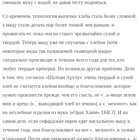
смешали муку с водой, не давая тесту подняться.
Со временем, технология выпечки хлеба стала более сложной,
а мацу стали делать еще более тонкой чем раньше, и
прожигать ее, пока она не станет чрезвычайно сухой и
твердой. Теперь мацу уже не спутаешь с хлебом (хотя
некоторые виды так называемой «хамецной мацы»
специально производят в течение всего года для тех, кто
любит твердые крекеры). Но возникла другая проблема. Дело
в том, что, согласно «Шулхан Аруху», очень твердый и сухой
хлеб не считается хлебом вообще, и благословение, которое
нужно произнести прежде, чем его съесть, не «…а-моци лехем
мин а-арец» («… выводящий хлеб из земли») а «…мезонот», как
на нехлебные изделия из муки («Орах Хаим» 168.7). И на
самом деле, если сефардские евреи едят пасхальную мацу в
течение года, они благословляют на нее «…мезонот», и только
в праздник Песах они произносят на мацу благословение «…а-