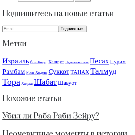
Подпишитесь на новые статьи
Метки
Израиль
Песах
Пурим
Кашрут
Йом-Кипур
Недельная глава
Талмуд
Рамбам
Суккот
ТАНАХ
Рош Ходеш
Тора
Шабат
Шавуот
Ханука
Похожие статьи
Убил ли Раба Раби Зейру?
Неочевидные моменты в истории