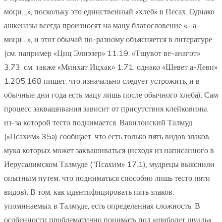
моци…», поскольку это единственный «хлеб» в Песах. Однако
ашкеназы всегда произносят на мацу благословение «…а-
моци…», и этот обычай по-разному объясняется в литературе
(см. например «Циц Элиэзер» 11.19, «Тшувот ве-анагот»
3.73; см. также «Минхат Ицхак» 1.71; однако «Шевет а-Леви»
1.205.168 пишет, что изначально следует устрожить, и в
обычные дни года есть мацу лишь после обычного хлеба). Сам
процесс заквашивания зависит от присутствия клейковины,
из-за которой тесто поднимается. Вавилонский Талмуд
(«Псахим» 35а) сообщает, что есть только пять видов злаков,
мука которых может заквашиваться (исходя из написанного в
Иерусалимском Талмуде (“Псахим» 17.1), мудрецы выяснили
опытным путем, что подниматься способно лишь тесто пяти
видов). В том, как идентифицировать пять злаков,
упоминаемых в Талмуде, есть определенная сложность. В
особенности проблематично понимать под «шиболет шуаль»