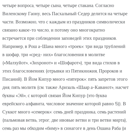
четыре вопроса, четыре сына, четыре стакана. Согласно
Виленскому Гаону, весь Пасхальный Седер делится на четыре
части. Возможно, что с каждым из праздников символически
связано какое-то число, и потому оно многократно
встречается при соблюдении заповедей этих праздников.
Например, в Рош а-Шана много «троек»: три вида трублений
в шофар, три «сред- них» благословения в молитве
(«Малхуйот», «Зихронот» и «Шофарот»), три вида стихов в
этих благословениях (отрывки из Пятикнижия, Пророков и
Писаний). В Йом Кипур много «пятерок»: пять запретов этого
дня, пять молитв (см. также Аризаль «Шаар а-Каванот», насчет
буквы «Эй», с которой связан Йом Кипур (это буква
еврейского алфавита, числовое значение которой равно 5)). В
Суккот много «семерок»: семь дней праздника, семь растений
(пальмовая ветвь, этрог, две ивовые ветви и три ветви мирта),
семь раз мы обходим «биму» в синагоге в день Ошана Раба (и