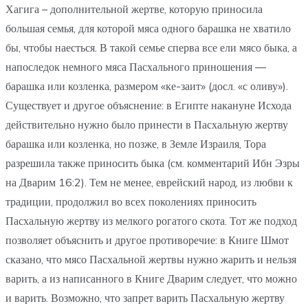
Хагига – дополнительной жертве, которую приносила
большая семья, для которой мяса одного барашка не хватило
бы, чтобы наесться. В такой семье сперва все ели мясо быка, а
напоследок немного мяса Пасхального приношения —
барашка или козленка, размером «ке-заит» (досл. «с оливу»).
Существует и другое объяснение: в Египте накануне Исхода
действительно нужно было принести в Пасхальную жертву
барашка или козленка, но позже, в Земле Израиля, Тора
разрешила также приносить быка (см. комментарий Ибн Эзры
на Дварим 16:2). Тем не менее, еврейский народ, из любви к
традиции, продолжил во всех поколениях приносить
Пасхальную жертву из мелкого рогатого скота. Тот же подход
позволяет объяснить и другое противоречие: в Книге Шмот
сказано, что мясо Пасхальной жертвы нужно жарить и нельзя
варить, а из написанного в Книге Дварим следует, что можно
и варить. Возможно, что запрет варить Пасхальную жертву