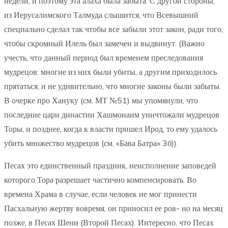
недели, и поэтому эта алаха была забыта. С другой стороны,
из Иерусалимского Талмуда слышится, что Всевышний
специально сделал так чтобы все забыли этот закон, ради того,
чтобы скромный Илель был замечен и выдвинут. (Важно
учесть, что данный период был временем преследования
мудрецов: многие из них были убиты, а другим приходилось
прятаться, и не удивительно, что многие законы были забыты.
В очерке про Хануку (см. МТ №51) мы упомянули, что
последние цари династии Хашмонаим уничтожали мудрецов
Торы, и позднее, когда к власти пришел Ирод, то ему удалось
убить множество мудрецов (см. «Бава Батра» 3б)).
Песах это единственный праздник, неисполнение заповедей
которого Тора разрешает частично компенсировать. Во
времена Храма в случае, если человек не мог принести
Пасхальную жертву вовремя, он приносил ее ров- но на месяц
позже, в Песах Шени (Второй Песах). Интересно, что Песах