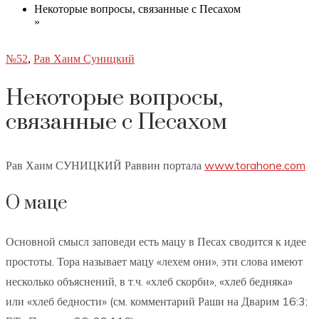
Некоторые вопросы, связанные с Песахом
»
№52
,
Рав Хаим Суницкий
Некоторые вопросы,
связанные с Песахом
Рав Хаим СУНИЦКИЙ Раввин портала
www.torahone.com
О маце
Основной смысл заповеди есть мацу в Песах сводится к идее
простоты. Тора называет мацу «лехем они», эти слова имеют
несколько объяснений, в т.ч. «хлеб скорби», «хлеб бедняка»
или «хлеб бедности» (см. комментарий Раши на Дварим 16:3;