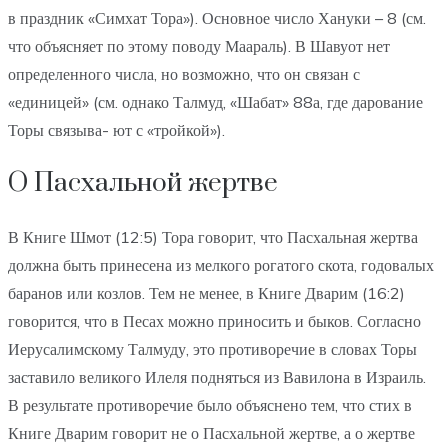
в праздник «Симхат Тора»). Основное число Хануки – 8 (см.
что объясняет по этому поводу Маараль). В Шавуот нет
определенного числа, но возможно, что он связан с
«единицей» (см. однако Талмуд, «Шабат» 88а, где дарование
Торы связыва- ют с «тройкой»).
О Пасхальной жертве
В Книге Шмот (12:5) Тора говорит, что Пасхальная жертва
должна быть принесена из мелкого рогатого скота, годовалых
баранов или козлов. Тем не менее, в Книге Дварим (16:2)
говорится, что в Песах можно приносить и быков. Согласно
Иерусалимскому Талмуду, это противоречие в словах Торы
заставило великого Илеля подняться из Вавилона в Израиль.
В результате противоречие было объяснено тем, что стих в
Книге Дварим говорит не о Пасхальной жертве, а о жертве